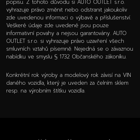
popisu. Z tohoto důvodu si AUTO OUTLET s.r.o.
vyhrazuje právo změnit nebo odstranit jakoukoliv
zde uvedenou informaci o výbavě a příslušenství.
Veškeré údaje zde uvedené jsou pouze
informativní povahy a nejsou garantovány. AUTO
OUTLET s.r.o. si vyhrazuje právo uzavření všech
smluvních vztahů písemně. Nejedná se o závaznou
nabídku ve smyslu § 1732 Občanského zákoníku.
Konkrétní rok výroby a modelový rok závisí na VIN
daného vozidla, který je uveden za čelním sklem
resp. na výrobním štítku vozidla.