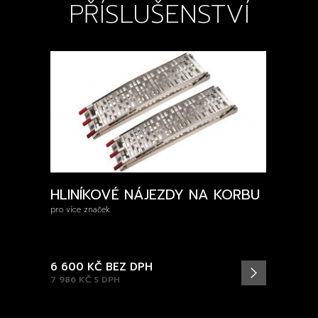
PŘÍSLUŠENSTVÍ
HLINÍKOVÉ NÁJEZDY NA KORBU
pro více značek
6 600 KČ
BEZ DPH
7 986 KČ
S DPH