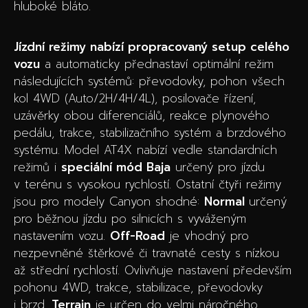
hluboké bláto.
Jízdní režimy nabízí propracovaný setup celého
vozu
a automaticky přednastaví optimální režim
následujících systémů: převodovky, pohon všech
kol 4WD (Auto/2H/4H/4L), posilovače řízení,
uzávěrky obou diferenciálů, reakce plynového
pedálu, trakce, stabilizačního systém a brzdového
systému. Model AT4X nabízí vedle standardních
režimů i
speciální mód Baja
určený pro jízdu
v terénu s vysokou rychlostí. Ostatní čtyři režimy
jsou pro modely Canyon shodné:
Normal
určený
pro běžnou jízdu po silnicích s vyváženým
nastavením vozu.
Off-Road
je vhodný pro
nezpevněné štěrkové či travnaté cesty s nízkou
až střední rychlostí. Ovlivňuje nastavení především
pohonu 4WD, trakce, stabilizace, převodovky
i brzd.
Terrain
je určen do velmi náročného