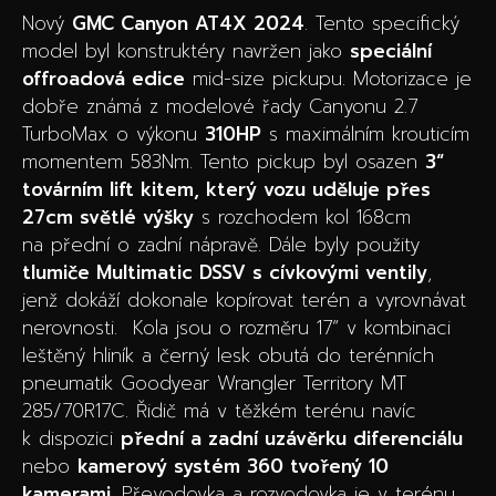
Nový
GMC Canyon AT4X 2024
. Tento specifický
model byl konstruktéry navržen jako
speciální
offroadová edice
mid-size pickupu. Motorizace je
dobře známá z modelové řady Canyonu 2.7
TurboMax o výkonu
310HP
s maximálním krouticím
momentem 583Nm. Tento pickup byl osazen
3“
továrním lift kitem, který vozu uděluje přes
27cm světlé výšky
s rozchodem kol 168cm
na přední o zadní nápravě. Dále byly použity
tlumiče Multimatic DSSV s cívkovými ventily
,
jenž dokáží dokonale kopírovat terén a vyrovnávat
nerovnosti. Kola jsou o rozměru 17“ v kombinaci
leštěný hliník a černý lesk obutá do terénních
pneumatik Goodyear Wrangler Territory MT
285/70R17C. Řidič má v těžkém terénu navíc
k dispozici
přední a zadní uzávěrku diferenciálu
nebo
kamerový systém 360 tvořený 10
kamerami
. Převodovka a rozvodovka je v terénu