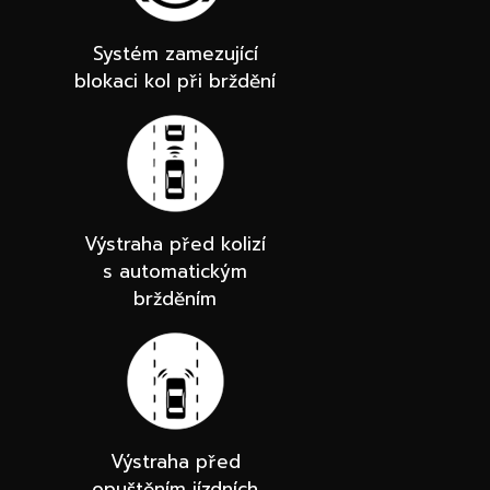
Systém zamezující
blokaci kol při brždění
Výstraha před kolizí
s automatickým
bržděním
Výstraha před
opuštěním jízdních