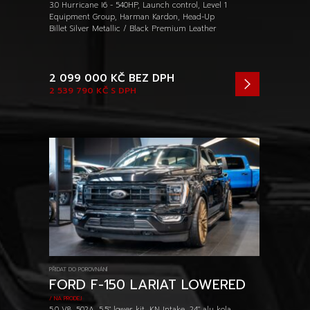
3.0 Hurricane I6 - 540HP, Launch control, Level 1
Equipment Group, Harman Kardon, Head-Up
Billet Silver Metallic / Black Premium Leather
2 099 000 KČ
BEZ DPH
2 539 790 KČ
S DPH
PŘIDAT DO POROVNÁNÍ
FORD F-150 LARIAT LOWERED
/ NA PRODEJ
5.0 V8, 502A, 5.5" lower kit, KN Intake, 24" alu kola,