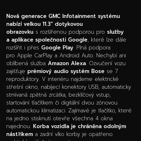
Nová generace GMC Infotainment systému
nabízí velkou 11.3“ dotykovou
obrazovku
s rozšířenou podporou pro
služby
a aplikace společnosti Google
, které lze dále
rozšířit i přes
Google Play
. Plná podpora
pro Apple CarPlay a Android Auto. Nechybí ani
oblíbená služba
Amazon Alexa
. Ozvučení vozu
zajišťuje
prémiový
audio systém Bose
se 7
reproduktory. V interiéru najdeme elektrické
střešní okno, nabíjecí konektory USB, automaticky
stmívaná zpětná zrcátka, bezklíčový vstup,
startování tlačítkem či digitální dvou zónovou
automatickou klimatizaci. Zajímavé je tlačítko, které
na jedno stisknutí otevře všechna 4 okna
najednou.
Korba vozidla je chráněna odolným
nástřikem
a zadní víko korby je opatřeno