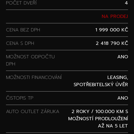
POČET DVEŘÍ
4
NA PRODEJ
CENA BEZ DPH
1 999 000 KČ
CENA S DPH
2 418 790 KČ
MOŽNOST ODPOČTU
ANO
DPH
MOŽNOSTI FINANCOVÁNÍ
LEASING,
SPOTŘEBITELSKÝ ÚVĚR
ČISTOPIS TP
ANO
AUTO OUTLET ZÁRUKA
2 ROKY / 100.000 KM S
MOŽNOSTÍ PRODLOUŽENÍ
AŽ NA 5 LET