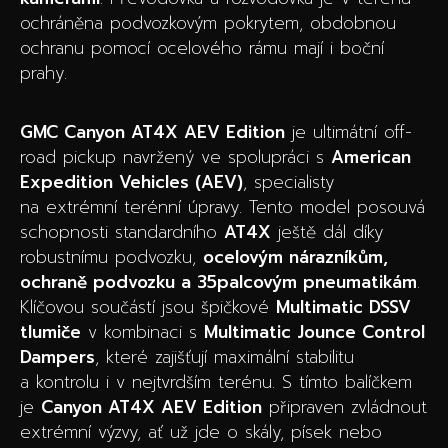
ochráněna podvozkovým pokrytem, obdobnou
ochranu pomocí ocelového rámu mají i boční
prahy.
GMC Canyon AT4X AEV Edition
je ultimátní off-
road pickup navržený ve spolupráci s
American
Expedition Vehicles (AEV)
, specialisty
na extrémní terénní úpravy. Tento model posouvá
schopnosti standardního
AT4X
ještě dál díky
robustnímu podvozku,
ocelovým nárazníkům,
ochraně podvozku a 35palcovým pneumatikám
.
Klíčovou součástí jsou špičkové
Multimatic DSSV
tlumiče
v kombinaci s
Multimatic Jounce Control
Dampers
, které zajišťují maximální stabilitu
a kontrolu i v nejtvrdším terénu. S tímto balíčkem
je
Canyon AT4X AEV Edition
připraven zvládnout
extrémní výzvy, ať už jde o skály, písek nebo