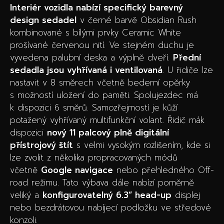
Interiér vozidla nabízí specifický barevný
design sedadel
v černé barvě Obsidian Rush
kombinované s bílými prvky Ceramic White
prošívané červenou nití. Ve stejném duchu je
vyvedena palubní deska a výplně dveří.
Přední
sedadla jsou vyhřívaná i ventilovaná
. U řidiče lze
nastavit v 8 směrech včetně bederní opěrky
s možností uložení do paměti. Spolujezdec má
k dispozici 6 směrů. Samozřejmostí je kůží
potažený vyhřívaný multifunkční volant. Řidič mák
dispozici
nový 11 palcový plně digitální
přístrojový štít
s velmi vysokým rozlišením, kde si
lze zvolit z několika propracovaných módů
včetně
Google navigace
nebo přehledného Off-
road režimu. Tato výbava dále nabízí poměrně
veliký a
konfigurovatelný 6.3“ head-up
displej
nebo bezdrátovou nabíjecí podložku ve středové
konzoli.