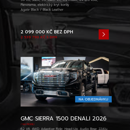
Panorama, elektrický kryt korby
Agate Black / Black Leather
2 099 000 KČ
BEZ DPH
2 539 790 KČ
S DPH
NA OBJEDNÁVKU
GMC SIERRA 1500 DENALI 2026
/ NA PRODEJ
6.2 V8, 4WD, Adaptive Ride, Head-Up, Audio Bose, 22Alu,