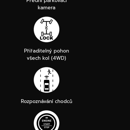
Přední parkovací
kamera
Přiřaditelný pohon
všech kol (4WD)
Rozpoznávání chodců