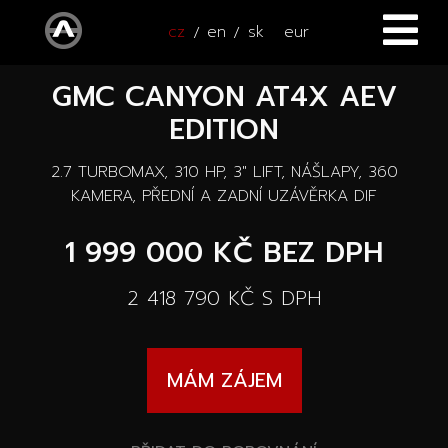
cz
en
sk
eur
GMC CANYON AT4X AEV
ÚVOD
EDITION
VOZY
2.7 TURBOMAX, 310 HP, 3" LIFT, NÁŠLAPY, 360
ČTYŘKOLKY
Všechny vozy
KAMERA, PŘEDNÍ A ZADNÍ UZÁVĚRKA DIF
SERVIS
1 999 000 KČ
BEZ DPH
Nové vozy
PŘÍSLUŠENSTVÍ
2 418 790 KČ
S DPH
Autooutlet Design
NOVINKY
Všechna příslušenství
Ojeté vozy
MÁM ZÁJEM
KONTAKT
Novinky
Pace Edwards
Vozy na cestě