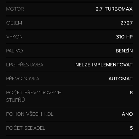
MOTOR
2.7 TURBOMAX
OBJEM
2727
VÝKON
310 HP
PALIVO
BENZÍN
LPG PŘESTAVBA
NELZE IMPLEMENTOVAT
PŘEVODOVKA
AUTOMAT
POČET PŘEVODOVÝCH
8
STUPŇŮ
POHON VŠECH KOL
ANO
POČET SEDADEL
5