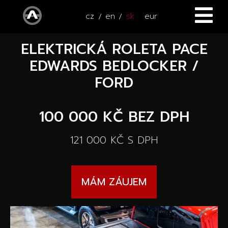
cz
en
sk
eur
ELEKTRICKÁ ROLETA PACE
ÚVOD
EDWARDS BEDLOCKER /
VOZIDLÁ
FORD
ŠTVORKOLKY
Všetky vozidlá
100 000 KČ
BEZ DPH
SERVIS
Nové vozidlá
121 000 KČ
S DPH
PRÍSLUŠENSTVO
Autooutlet Design
NOVINKY
Všetky príslušenstva
MÁM ZÁUJEM
Jazdené vozidlá
KONTAKT
Novinky
Pace Edwards
Vozidlá na ceste