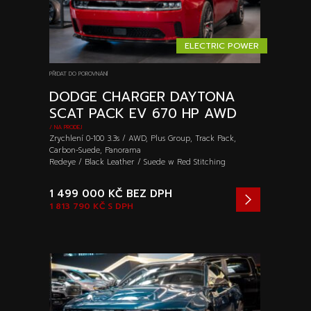
ELECTRIC POWER
PŘIDAT DO POROVNÁNÍ
DODGE CHARGER DAYTONA
SCAT PACK EV 670 HP AWD
/ NA PRODEJ
Zrychlení 0-100 3.3s / AWD, Plus Group, Track Pack,
Carbon-Suede, Panorama
Redeye / Black Leather / Suede w Red Stitching
1 499 000 KČ
BEZ DPH
1 813 790 KČ
S DPH