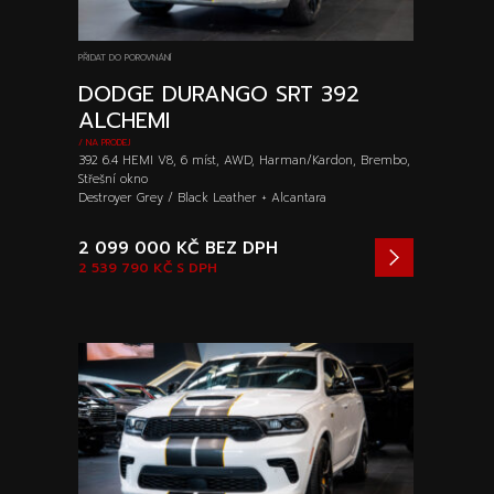
PŘIDAT DO POROVNÁNÍ
DODGE DURANGO SRT 392
ALCHEMI
/ NA PRODEJ
392 6.4 HEMI V8, 6 míst, AWD, Harman/Kardon, Brembo,
Střešní okno
Destroyer Grey / Black Leather + Alcantara
2 099 000 KČ
BEZ DPH
2 539 790 KČ
S DPH