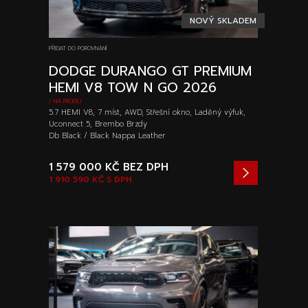
NOVÝ SKLADEM
PŘIDAT DO POROVNÁNÍ
DODGE DURANGO GT PREMIUM
HEMI V8 TOW N GO 2026
/ NA PRODEJ
5.7 HEMI V8, 7 míst, AWD, Střešní okno, Laděný výfuk,
Uconnect 5, Brembo Brzdy
Db Black / Black Nappa Leather
1 579 000 KČ
BEZ DPH
1 910 590 KČ
S DPH