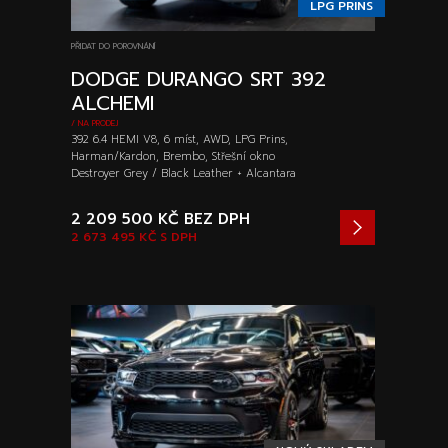
LPG PRINS
PŘIDAT DO POROVNÁNÍ
DODGE DURANGO SRT 392
ALCHEMI
/ NA PRODEJ
392 6.4 HEMI V8, 6 míst, AWD, LPG Prins,
Harman/Kardon, Brembo, Střešní okno
Destroyer Grey / Black Leather + Alcantara
2 209 500 KČ
BEZ DPH
2 673 495 KČ
S DPH