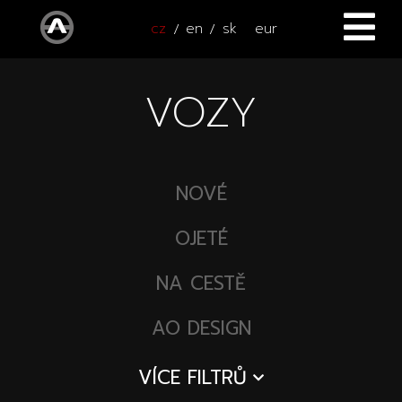
cz
en
sk
eur
ÚVOD
VOZY
VOZY
ČTYŘKOLKY
Všechny vozy
NOVÉ
SERVIS
Nové vozy
OJETÉ
PŘÍSLUŠENSTVÍ
Autooutlet Design
NA CESTĚ
NOVINKY
Všechna příslušenství
AO DESIGN
Ojeté vozy
KONTAKT
Novinky
Pace Edwards
VÍCE FILTRŮ
Vozy na cestě