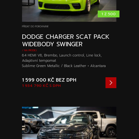
1 Z 500
PŘIDAT DO POROVNÁNÍ
DODGE CHARGER SCAT PACK
WIDEBODY SWINGER
/ NA PRODEJ
6.4 HEMI V8, Brembo, Launch control, Line lock,
Adaptivní tempomat
Sublime Green Metallic / Black Leather + Alcantara
1 599 000 KČ
BEZ DPH
1 934 790 KČ
S DPH