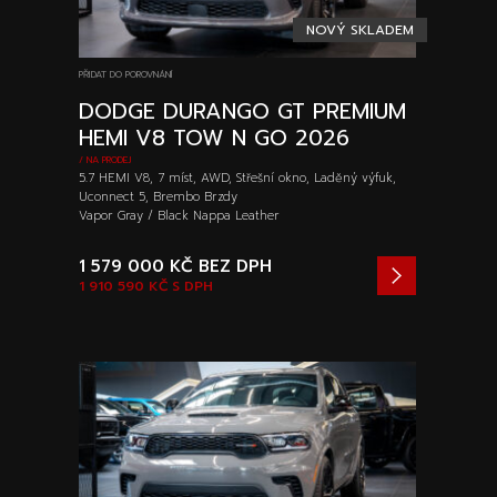
NOVÝ SKLADEM
PŘIDAT DO POROVNÁNÍ
DODGE DURANGO GT PREMIUM
HEMI V8 TOW N GO 2026
/ NA PRODEJ
5.7 HEMI V8, 7 míst, AWD, Střešní okno, Laděný výfuk,
Uconnect 5, Brembo Brzdy
Vapor Gray / Black Nappa Leather
1 579 000 KČ
BEZ DPH
1 910 590 KČ
S DPH