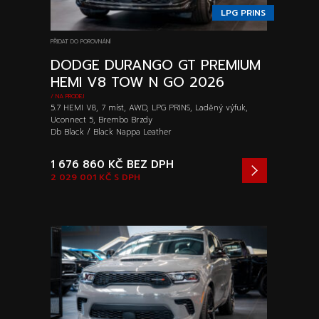
LPG PRINS
PŘIDAT DO POROVNÁNÍ
DODGE DURANGO GT PREMIUM
HEMI V8 TOW N GO 2026
/ NA PRODEJ
5.7 HEMI V8, 7 míst, AWD, LPG PRINS, Laděný výfuk,
Uconnect 5, Brembo Brzdy
Db Black / Black Nappa Leather
1 676 860 KČ
BEZ DPH
2 029 001 KČ
S DPH