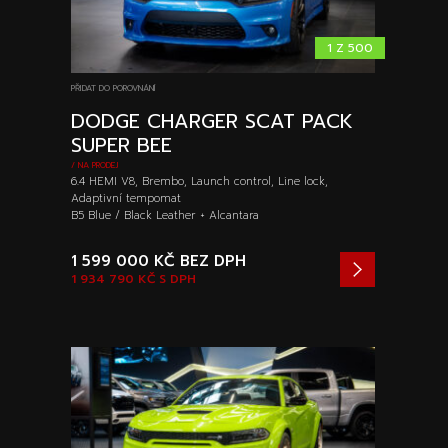
1 Z 500
PŘIDAT DO POROVNÁNÍ
DODGE CHARGER SCAT PACK
SUPER BEE
/ NA PRODEJ
6.4 HEMI V8, Brembo, Launch control, Line lock,
Adaptivní tempomat
B5 Blue / Black Leather + Alcantara
1 599 000 KČ
BEZ DPH
1 934 790 KČ
S DPH