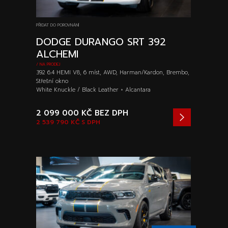
PŘIDAT DO POROVNÁNÍ
DODGE DURANGO SRT 392
ALCHEMI
/ NA PRODEJ
392 6.4 HEMI V8, 6 míst, AWD, Harman/Kardon, Brembo,
Střešní okno
White Knuckle / Black Leather + Alcantara
2 099 000 KČ
BEZ DPH
2 539 790 KČ
S DPH