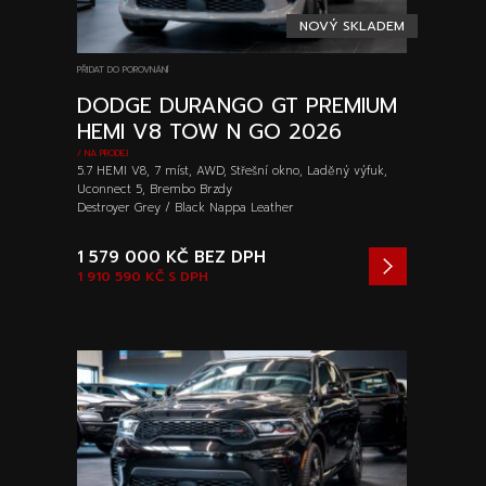
NOVÝ SKLADEM
PŘIDAT DO POROVNÁNÍ
DODGE DURANGO GT PREMIUM
HEMI V8 TOW N GO 2026
/ NA PRODEJ
5.7 HEMI V8, 7 míst, AWD, Střešní okno, Laděný výfuk,
Uconnect 5, Brembo Brzdy
Destroyer Grey / Black Nappa Leather
1 579 000 KČ
BEZ DPH
1 910 590 KČ
S DPH