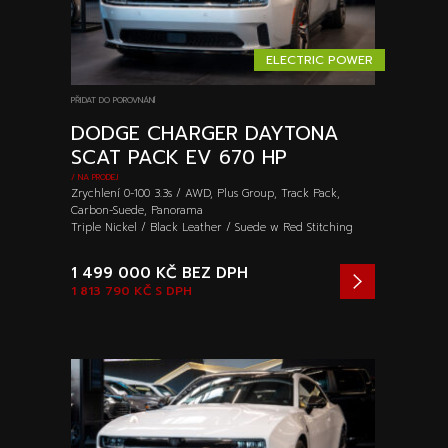
ELECTRIC POWER
PŘIDAT DO POROVNÁNÍ
DODGE CHARGER DAYTONA
SCAT PACK EV 670 HP
/ NA PRODEJ
Zrychlení 0-100 3.3s / AWD, Plus Group, Track Pack,
Carbon-Suede, Panorama
Triple Nickel / Black Leather / Suede w Red Stitching
1 499 000 KČ
BEZ DPH
1 813 790 KČ
S DPH