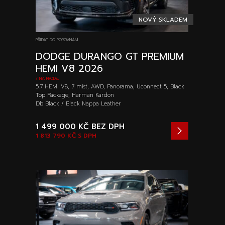
NOVÝ SKLADEM
PŘIDAT DO POROVNÁNÍ
DODGE DURANGO GT PREMIUM
HEMI V8 2026
/ NA PRODEJ
5.7 HEMI V8, 7 míst, AWD, Panorama, Uconnect 5, Black
Top Package, Harman Kardon
Db Black / Black Nappa Leather
1 499 000 KČ
BEZ DPH
1 813 790 KČ
S DPH