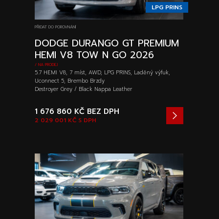
LPG PRINS
PŘIDAT DO POROVNÁNÍ
DODGE DURANGO GT PREMIUM
HEMI V8 TOW N GO 2026
/ NA PRODEJ
5.7 HEMI V8, 7 míst, AWD, LPG PRINS, Laděný výfuk,
Uconnect 5, Brembo Brzdy
Destroyer Grey / Black Nappa Leather
1 676 860 KČ
BEZ DPH
2 029 001 KČ
S DPH