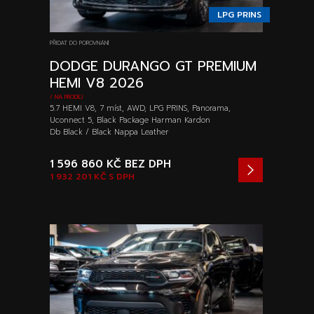
LPG PRINS
PŘIDAT DO POROVNÁNÍ
DODGE DURANGO GT PREMIUM
HEMI V8 2026
/ NA PRODEJ
5.7 HEMI V8, 7 míst, AWD, LPG PRINS, Panorama,
Uconnect 5, Black Package Harman Kardon
Db Black / Black Nappa Leather
1 596 860 KČ
BEZ DPH
1 932 201 KČ
S DPH