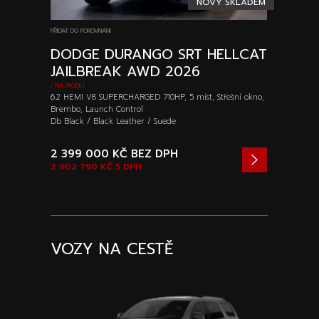
NOVÝ SKLADEM
PŘIDAT DO POROVNÁNÍ
DODGE DURANGO SRT HELLCAT
JAILBREAK AWD 2026
/ NA PRODEJ
6.2 HEMI V8 SUPERCHARGED 710HP, 5 míst, Střešní okno,
Brembo, Launch Control
Db Black / Black Leather / Suede
2 399 000 KČ
BEZ DPH
2 902 790 KČ
S DPH
VOZY NA CESTĚ