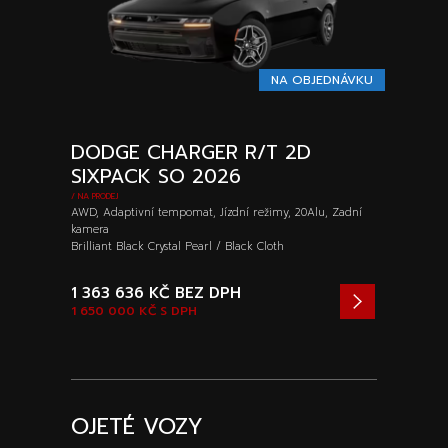
NA OBJEDNÁVKU
DODGE CHARGER R/T 2D
SIXPACK SO 2026
/ NA PRODEJ
AWD, Adaptivní tempomat, Jízdní režimy, 20Alu, Zadní
kamera
Brilliant Black Crystal Pearl / Black Cloth
1 363 636 KČ
BEZ DPH
1 650 000 KČ
S DPH
OJETÉ VOZY