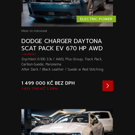
ELECTRIC POWER
PŘIDAT DO POROVNÁNÍ
DODGE CHARGER DAYTONA
SCAT PACK EV 670 HP AWD
/ NA PRODEJ
Zrychlení 0-100 3.3s / AWD, Plus Group, Track Pack,
Carbon-Suede, Panorama
After Dark / Black Leather / Suede w Red Stitching
1 499 000 KČ
BEZ DPH
1 813 790 KČ
S DPH