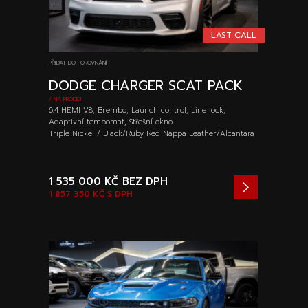
LAST CALL
PŘIDAT DO POROVNÁNÍ
DODGE CHARGER SCAT PACK
/ NA PRODEJ
6.4 HEMI V8, Brembo, Launch control, Line lock,
Adaptivní tempomat, Střešní okno
Triple Nickel / Black/Ruby Red Nappa Leather/Alcantara
1 535 000 KČ
BEZ DPH
1 857 350 KČ
S DPH