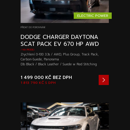
ELECTRIC POWER
PŘIDAT DO POROVNÁNÍ
DODGE CHARGER DAYTONA
SCAT PACK EV 670 HP AWD
/ NA PRODEJ
Zrychlení 0-100 3.3s / AWD, Plus Group, Track Pack,
Carbon-Suede, Panorama
Db Black / Black Leather / Suede w Red Stitching
1 499 000 KČ
BEZ DPH
1 813 790 KČ
S DPH