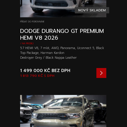
NOVÝ SKLADEM
PŘIDAT DO POROVNÁNÍ
DODGE DURANGO GT PREMIUM
HEMI V8 2026
/ NA PRODEJ
5.7 HEMI V8, 7 míst, AWD, Panorama, Uconnect 5, Black
Top Package, Harman Kardon
Destroyer Grey / Black Nappa Leather
1 499 000 KČ
BEZ DPH
1 813 790 KČ
S DPH