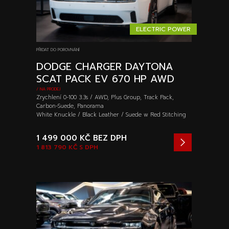
ELECTRIC POWER
PŘIDAT DO POROVNÁNÍ
DODGE CHARGER DAYTONA
SCAT PACK EV 670 HP AWD
/ NA PRODEJ
Zrychlení 0-100 3.3s / AWD, Plus Group, Track Pack,
Carbon-Suede, Panorama
White Knuckle / Black Leather / Suede w Red Stitching
1 499 000 KČ
BEZ DPH
1 813 790 KČ
S DPH