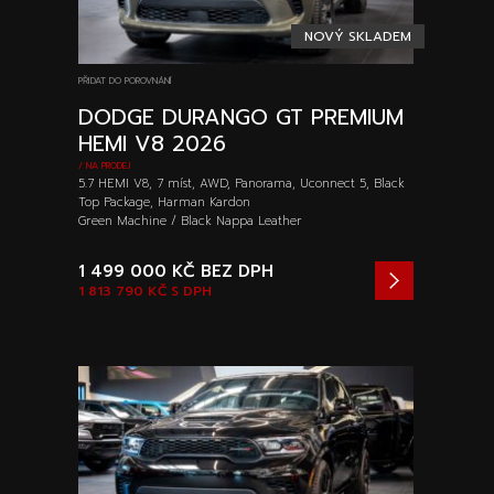
NOVÝ SKLADEM
PŘIDAT DO POROVNÁNÍ
DODGE DURANGO GT PREMIUM
HEMI V8 2026
/ NA PRODEJ
5.7 HEMI V8, 7 míst, AWD, Panorama, Uconnect 5, Black
Top Package, Harman Kardon
Green Machine / Black Nappa Leather
1 499 000 KČ
BEZ DPH
1 813 790 KČ
S DPH