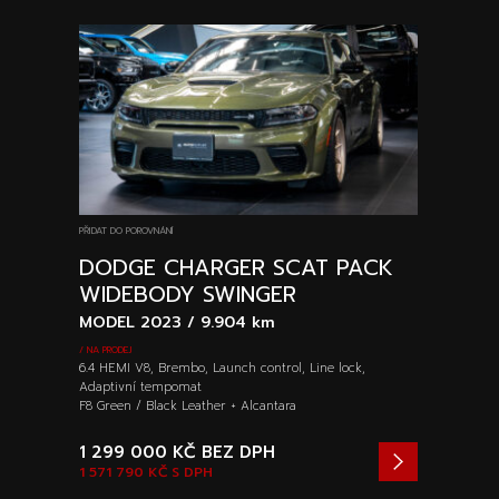
PŘIDAT DO POROVNÁNÍ
DODGE CHARGER SCAT PACK
WIDEBODY SWINGER
MODEL 2023 / 9.904 km
/ NA PRODEJ
6.4 HEMI V8, Brembo, Launch control, Line lock,
Adaptivní tempomat
F8 Green / Black Leather + Alcantara
1 299 000 KČ
BEZ DPH
1 571 790 KČ
S DPH