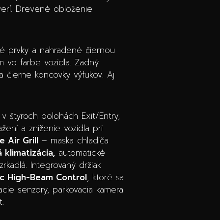
verí. Drevené obloženie
ové prvky a nahradené čiernou
m vo farbe vozidla. Zadný
 a čierne koncovky výfukov. Aj
v štyroch polohách Exit/Entry,
žení a zníženie vozidla pri
e Air Grill
– maska chladiča
 klimatizácia,
automatické
zrkadlá. Integrovaný držiak
c High-Beam Control
, ktoré sa
acie senzory, parkovacia kamera
t.