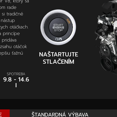
 V8, ktorý sa
om rade
si tradičné
 nástup
ych otáčkach.
 princípe
 pridáva
ozsahu otáčok
lepšiu ťažnú
NAŠTARTUJTE
STLAČENÍM
SPOTREBA
9.8 - 14.6
l
E
ŠTANDARDNÁ VÝBAVA