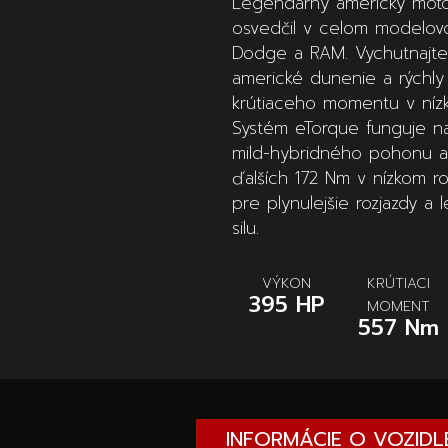
Legendárny americký motor
osvedčil v celom modelov
Dodge a RAM. Vychutnajte 
americké dunenie a rýchly
krútiaceho momentu v nízk
Systém eTorque funguje na
mild-hybridného pohonu a
ďalších 172 Nm v nízkom r
pre plynulejšie rozjazdy a 
silu.
VÝKON
KRÚTIACI
395 HP
MOMENT
557 Nm
INFORMÁCIE O VOZIDL