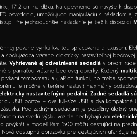
ku, 171.2 cm na dĺžku. Na upevnenie sú navyše k dispoz
ED osvetlenie, umožňujúce manipuláciu s nákladom aj za
stup. Pre jednoduchšie nakladanie je tiež k dispozícii
M
erénnej povahe vyniká kvalitou spracovania a luxusom. El
a spolujazdca vrátane elektricky nastaviteľnej bedrovej
äte.
Vyhrievané aj odvetrávané
sedadlá
v prvom rade 
teľné s pamäťou vrátane bedrovej opierky. Kožený
multif
i prvkami tempomatu a ďalších funkcií, no treba spom
torému je možné v teréne nastaviť maximálny požadov
elektricky nastaviteľnými pedálmi
.
Zadné sedadlá sú
štvoricu USB portov – dva full-size USB a dva kompaktné
ásuvka. Pod zadnými sedadlami je pozdĺžny úložný pri
ľadom na svetlú výšku vozidla nechýbajú ani
elektrick
Po prvýkrát v modeli Ram 1500 môžu cestujúci na predn
. Nová dostupná obrazovka pre cestujúcich uľahčuje na