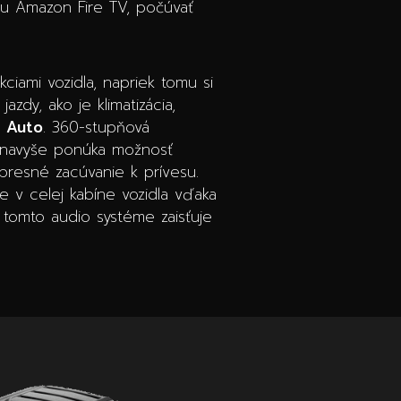
ou Amazon Fire TV, počúvať
ciami vozidla, napriek tomu si
azdy, ako je klimatizácia,
Auto
. 360-stupňová
y, navyše ponúka možnosť
presné zacúvanie k prívesu.
 v celej kabíne vozidla vďaka
 tomto audio systéme zaisťuje