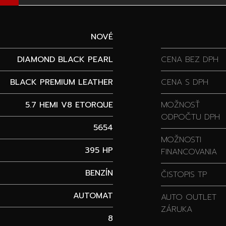
NOVÉ
DIAMOND BLACK PEARL
CENA BEZ DPH
BLACK PREMIUM LEATHER
CENA S DPH
5.7 HEMI V8 ETORQUE
MOŽNOSŤ
ODPOČTU DPH
5654
MOŽNOSTI
395 HP
FINANCOVANIA
BENZÍN
ČISTOPIS TP
AUTOMAT
AUTO OUTLET
ZÁRUKA
8