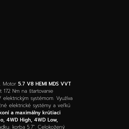
u. Motor
5.7 V8 HEMI MDS VVT
t 172 Nm na štartovanie
V elektrickým systémom. Využíva
né elektrické systémy a veľkú
koní a maximálny krútiaci
o, 4WD High, 4WD Low
,
dku, korba 5.7″. Celokožený