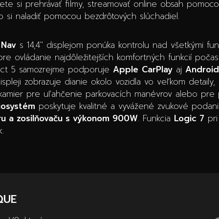
žete si prehrávať filmy, streamovať online obsah pomoc
 si naladiť pomocou bezdrôtových slúchadiel.
 Nav
s 14,4″ displejom ponúka kontrolu nad všetkými funk
re ovládanie najdôležitejších komfortných funkcií počas j
nnect 5 samozrejme podporuje
Apple
CarPlay
aj
Android
spleji zobrazuje dianie okolo vozidla vo veľkom detail
 kamier pre uľahčenie parkovacích manévrov alebo pre 
iosystém
poskytuje kvalitné a vyvážené zvukové podanie
ru a zosilňovaču s výkonom 900W
. Funkcia
Logic 7
pri
.
QUE