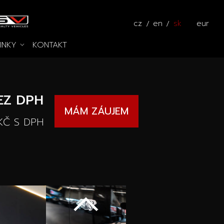
cz
en
sk
eur
INKY
KONTAKT
ros
idlá
Kalkulátor
ceste
EZ DPH
MÁM ZÁUJEM
KČ
S DPH