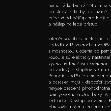
Samotná korba má 124 cm na šír
po stranách korby a vstavané L
príde vhod nášľap pre lepší prí
a nášlap na lepší prístup.
Interiér vozidla napriek jeho t
sedadlá v 12 smeroch u vodiča 
s možnosťou uloženia do pam
kožou a sú elektricky nastavi
vybavený tradičnými ovládacím
prevodových stupňov, vďaka k
Pohodlie vodiča je umocnené
a pasažieri majú k dispozícii 
navyše osadená plnohodnotná z
uzamykateľné úložné boxy. Vzh
jednoduchý vstup do vozidla. 
obrazovku určenú len pre nich