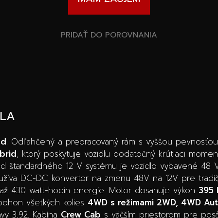
PRIDAŤ DO POROVNANIA
DLA
ed
. Odľahčený a prepracovaný rám s vyššou pevnosťo
brid
, ktorý poskytuje vozidlu dodatočný krútiaci momen
 od štandardného 12 V systému je vozidlo vybavené 48 
žíva DC-DC konvertor na zmenu 48V na 12V pre tradič
ť až 430 watt-hodín energie. Motor dosahuje výkon
395 
 pohon všetkých kolies
4WD s režimami 2WD, 4WD Aut
vy 3,92. Kabína
Crew Cab
s väčším priestorom pre posá