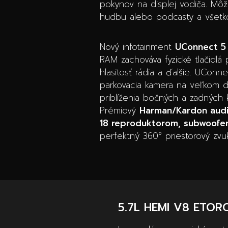
pokynov na displej vodiča. Mô
hudbu alebo podcasty a všetko
Nový infotainment
UConnect 5
RAM zachováva fyzické tlačidlá p
hlasitosť rádia a ďalšie. UCo
parkovacia kamera na veľkom di
priblíženia bočných a zadných
Prémiový
Harman/Kardon aud
18 reproduktorom, subwoofe
perfektný 360° priestorový zvuk
5.7L HEMI V8 ETOR