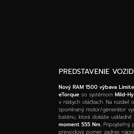
PREDSTAVENIE VOZI
Nový RAM 1500 výbava Limit
eTorque
so systémom
Mild-Hy
v nízkych otáčkach. Na rozdiel
spomínaný motor/generátor vyu
batériu, ktorá dokáže uskladni
moment 555 Nm.
Pripojiteľný
prevodový pomer zadnej nápra