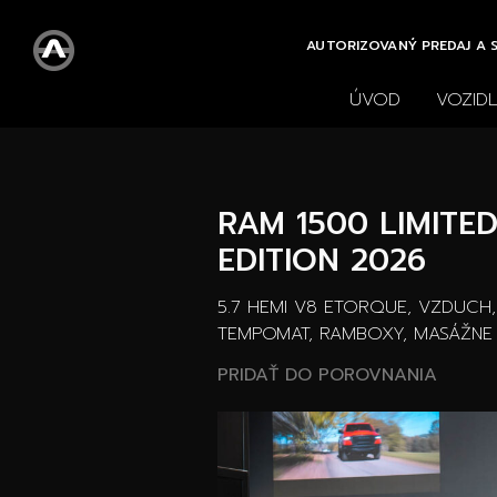
AUTORIZOVANÝ PREDAJ A S
ÚVOD
VOZID
Všetky
Nové
Vše
vozidlá
vozidlá
RAM 1500 LIMITE
EDITION 2026
5.7 HEMI V8 ETORQUE, VZDUCH
TEMPOMAT, RAMBOXY, MASÁŽNE
PRIDAŤ DO POROVNANIA