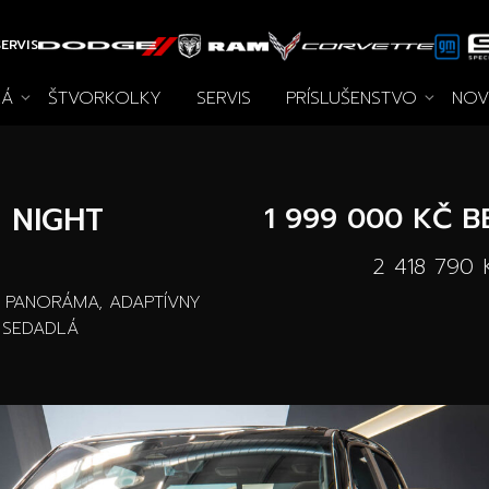
ERVIS
LÁ
ŠTVORKOLKY
SERVIS
PRÍSLUŠENSTVO
NOV
tky príslušenstva
Novinky
Autooutlet
Špeciálne akcie
Pace Edwards
Jazdené
Archív noviniek
Wheel P
Voz
Design
vozidlá
na 
D NIGHT
1 999 000 KČ
B
2 418 790 
, PANORÁMA, ADAPTÍVNY
 SEDADLÁ