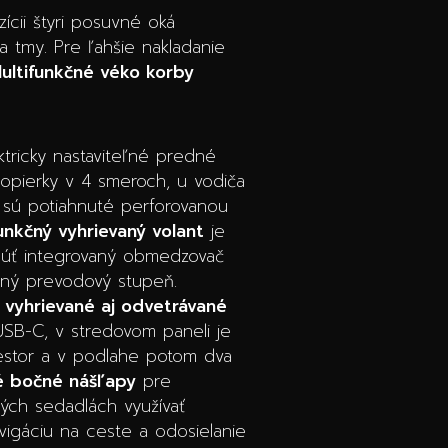
ícii štyri posuvné oká
 tmy. Pre ľahšie nakladanie
ultifunkčné véko korby
ektricky nastaviteľné predné
 opierky v 4 smeroch, u vodiča
sú potiahnuté perforovanou
unkčný vyhrievaný volant
je
enúť integrovaný obmedzovač
aný prevodový stupeň.
 vyhrievané aj odvetrávané
 USB-C, v stredovom paneli je
estor a v podlahe potom dva
é bočné nášľapy
pre
ých sedadlách využívať
vigáciu na ceste a odosielanie