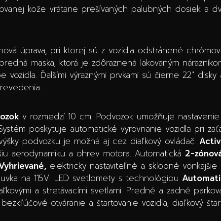
forovanej kože vrátane prešívaných palubných dosiek a d
nová úprava, pri ktorej sú z vozidla odstránené chróm
a predná maska, ktorá je zdôraznená lakovaným nárazníko
be vozidla. Ďalšími výraznými prvkami sú čierne 22″ disky
revedenia.
vozok
v rozmedzí 10 cm. Podvozok umožňuje nastavenie 
Systém poskytuje automatické vyrovnanie vozidla pri zaťa
a výšky podvozku je možná aj cez diaľkový ovládač.
Activ
pšiu aerodynamiku a ohrev motora. Automatická
2-zónová
Vyhrievané,
elektricky nastaviteľné a sklopné vonkajšie 
suvka na 115V. LED svetlomety s technológiou
Automati
aľkovými a stretávacími svetlami. Predné a zadné parkov
bezkľúčové otváranie a štartovanie vozidla, diaľkový štar