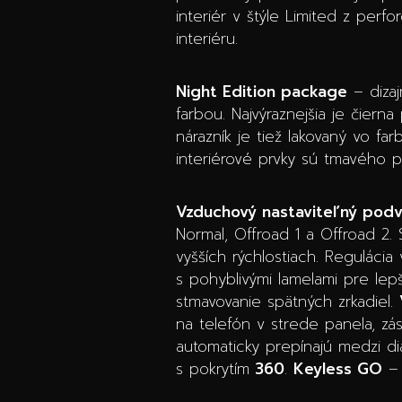
interiér v štýle Limited z per
interiéru.
Night Edition package
– dizaj
farbou. Najvýraznejšia je čiern
nárazník je tiež lakovaný vo far
interiérové prvky sú tmavého p
Vzduchový nastaviteľný pod
Normal, Offroad 1 a Offroad 2. 
vyšších rýchlostiach. Reguláci
s pohyblivými lamelami pre le
stmavovanie spätných zrkadiel.
na telefón v strede panela, zá
automaticky prepínajú medzi di
s pokrytím
360
.
Keyless GO
– 