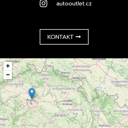
autooutlet.cz
KONTAKT
+
−