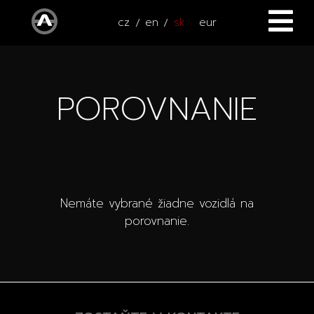
cz
en
sk
eur
ÚVOD
POROVNANIE
VOZIDLÁ
ŠTVORKOLKY
Všetky vozidlá
SERVIS
Nové vozidlá
Nemáte vybrané žiadne vozidlá na
PRÍSLUŠENSTVO
Autooutlet Design
porovnanie.
NOVINKY
Všetky príslušenstva
Jazdené vozidlá
KONTAKT
Novinky
Pace Edwards
Vozidlá na ceste