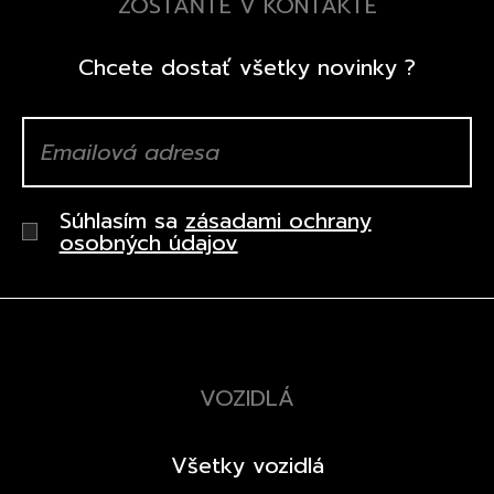
ZOSTAŇTE V KONTAKTE
Špeciálne akcie
Wheel Pros
Kalkulátor
Chcete dostať všetky novinky ?
Archív noviniek
Súhlasím sa
zásadami ochrany
osobných údajov
VOZIDLÁ
Všetky vozidlá