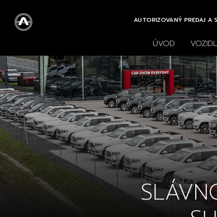
AUTORIZOVANÝ PREDAJ A S
ÚVOD
VOZID
Všetky
Nové
Vše
vozidlá
vozidlá
SLÁVN