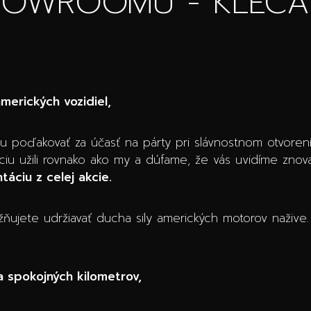
HOWROOMU - KLECA
amerických vozidiel,
u poďakovať za účasť na párty pri slávnostnom otvor
kciu užili rovnako ako my a dúfame, že vás uvidíme znov
áciu z celej akcie.
žňujete udržiavať ducha sily amerických motorov nažive.
 spokojných kilometrov,