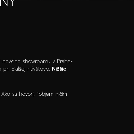
NY
ení nového showroomu v Prahe-
a pri ďalšej návšteve.
Nižšie
 Ako sa hovorí, "objem ničím