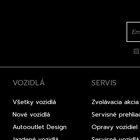
VOZIDLÁ
SERVIS
Všetky vozidlá
Zvolávacia akcia
Nové vozidlá
Servisné prehlia
Autooutlet Design
Opravy vozidiel
Jazdené vozidlá
Servisné vozidlá