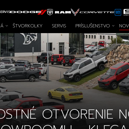
ERVIS
LÁ
ŠTVORKOLKY
SERVIS
PRÍSLUŠENSTVO
NOV
tky príslušenstva
Novinky
Autooutlet
Špeciálne akcie
Pace Edwards
Jazdené
Archív noviniek
Wheel P
Voz
Design
vozidlá
na 
OSTNÉ OTVORENIE 