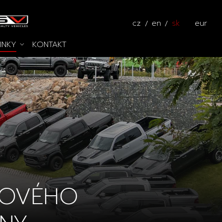
cz
en
sk
eur
INKY
KONTAKT
ros
idlá
Kalkulátor
ceste
NOVÉHO