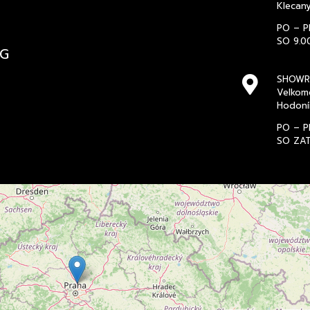
Klecan
PO – P
SO 9.0
PG
SHOWR
Velkom
Hodoní
PO – P
SO ZA