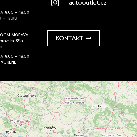
autooutlet.cz
y
IA 8.00 – 18.00
0 – 17.00
OOM MORAVA
KONTAKT
oravská 89a
n
IA 8.00 – 18.00
TVORENÉ