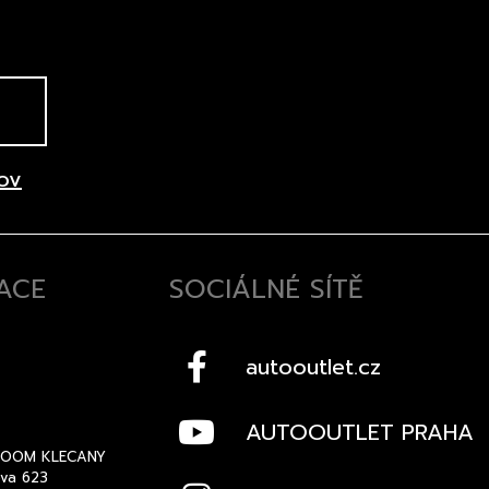
ov
ACE
SOCIÁLNÉ SÍTĚ
autooutlet.cz
AUTOOUTLET PRAHA
OOM KLECANY
ova 623