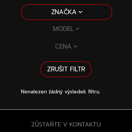
Speciální akce
Wheel Pros
ZNAČKA
Kalkulátor
Archiv
MODEL
CENA
ZRUŠIT FILTR
Nenalezen žádný výsledek filtru.
ZŮSTAŇTE V KONTAKTU