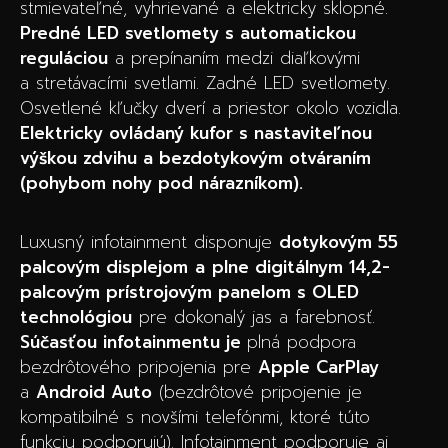
stmievateľné, vyhrievané a elektricky sklopné.
Predné LED svetlomety s automatickou
reguláciou
a prepínaním medzi diaľkovými
a stretávacími svetlami. Zadné LED svetlomety.
Osvetlené kľučky dverí a priestor okolo vozidla.
Elektricky ovládaný kufor s nastaviteľnou
výškou zdvihu a bezdotykovým otváraním
(pohybom nohy pod nárazníkom).
Luxusný infotainment disponuje
dotykovým 55
palcovým displejom
a
plne digitálnym 14,2-
palcovým prístrojovým panelom s OLED
technológiou
pre dokonalý jas a farebnosť.
Súčasťou infotainmentu je
plná podpora
bezdrôtového pripojenia pre
Apple CarPlay
a
Android Auto
(bezdrôtové pripojenie je
kompatibilné s novšími telefónmi, ktoré túto
funkciu podporujú). Infotainment podporuje aj