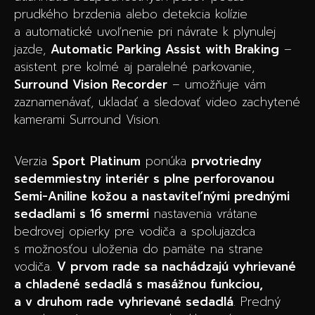
prudkého brzdenia alebo detekcia kolízie
a automatické uvoľnenie pri návrate k plynulej
jazde,
Automatic Parking Assist with Braking
–
asistent pre kolmé aj paralelné parkovanie,
Surround Vision Recorder
– umožňuje vám
zaznamenávať, ukladať a sledovať video zachytené
kamerami Surround Vision.
Verzia
Sport Platinum
ponúka
prvotriedny
sedemmiestny interiér s plne perforovanou
Semi-Aniline kožou a nastaviteľnými prednými
sedadlami s 16 smermi
nastavenia vrátane
bedrovej opierky pre vodiča a spolujazdca
s možnosťou uloženia do pamäte na strane
vodiča.
V prvom rade sa nachádzajú vyhrievané
a chladené sedadlá s masážnou funkciou,
a v druhom rade vyhrievané sedadlá
. Predný