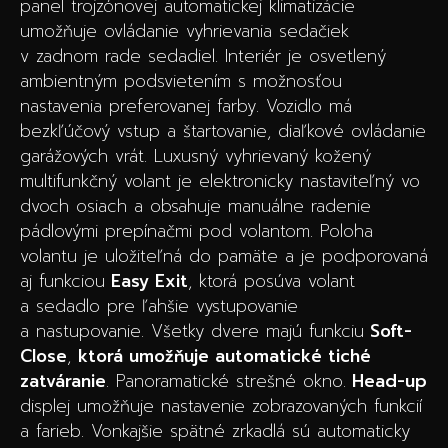
panel trojzónovej automatickej klimatizácie
umožňuje ovládanie vyhrievania sedačiek
v zadnom rade sedadiel. Interiér je osvetlený
ambientným podsvietením s možnosťou
nastavenia preferovanej farby. Vozidlo má
bezkľúčový vstup a štartovanie, diaľkové ovládanie
garážových vrát. Luxusný vyhrievaný kožený
multifunkčný volant je elektronicky nastaviteľný vo
dvoch osiach a obsahuje manuálne radenie
pádlovými prepínačmi pod volantom. Poloha
volantu je uložiteľná do pamäte a je podporovaná
aj funkciou
Easy Exit
, ktorá posúva volant
a sedadlo pre ľahšie vystupovanie
a nastupovanie. Všetky dvere majú funkciu
Soft-
Close
,
ktorá umožňuje automatické tiché
zatváranie
. Panoramatické strešné okno.
Head-up
displej umožňuje nastavenie zobrazovaných funkcií
a farieb. Vonkajšie spätné zrkadlá sú automaticky