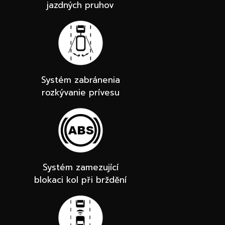
jazdných pruhov
Systém zabránenia
rozkývanie prívesu
Systém zamezující
blokaci kol při brždění