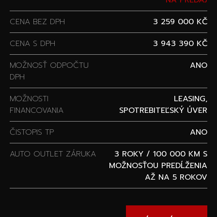
NA PREDAJ
CENA BEZ DPH
3 259 000 KČ
CENA S DPH
3 943 390 KČ
MOŽNOSŤ ODPOČTU
ANO
DPH
MOŽNOSTI
LEASING,
FINANCOVANIA
SPOTREBITEĽSKÝ ÚVER
ČISTOPIS TP
ANO
AUTO OUTLET ZÁRUKA
3 ROKY / 100 000 KM S
MOŽNOSŤOU PREDĹŽENIA
AŽ NA 5 ROKOV