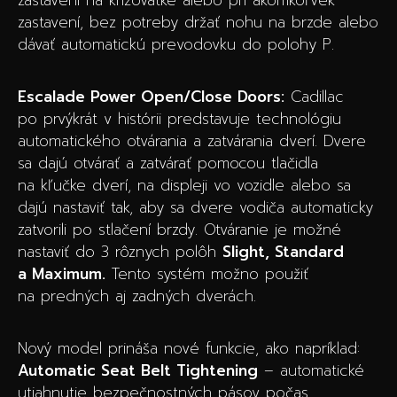
zastavení, bez potreby držať nohu na brzde alebo
dávať automatickú prevodovku do polohy P.
Escalade Power Open/Close Doors:
Cadillac
po prvýkrát v histórii predstavuje technológiu
automatického otvárania a zatvárania dverí. Dvere
sa dajú otvárať a zatvárať pomocou tlačidla
na kľučke dverí, na displeji vo vozidle alebo sa
dajú nastaviť tak, aby sa dvere vodiča automaticky
zatvorili po stlačení brzdy. Otváranie je možné
nastaviť do 3 rôznych polôh
Slight, Standard
a Maximum.
Tento systém možno použiť
na predných aj zadných dverách.
Nový model prináša nové funkcie, ako napríklad:
Automatic Seat Belt Tightening
– automatické
utiahnutie bezpečnostných pásov počas