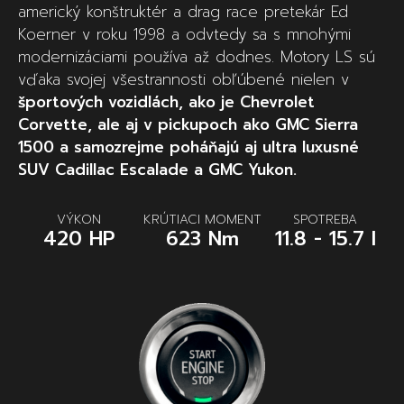
americký konštruktér a drag race pretekár Ed
Koerner v roku 1998 a odvtedy sa s mnohými
modernizáciami používa až dodnes. Motory LS sú
vďaka svojej všestrannosti obľúbené nielen v
športových vozidlách, ako je Chevrolet
Corvette, ale aj v pickupoch ako GMC Sierra
1500 a samozrejme poháňajú aj ultra luxusné
SUV Cadillac Escalade a GMC Yukon.
VÝKON
KRÚTIACI MOMENT
SPOTREBA
420 HP
623 Nm
11.8 - 15.7 l