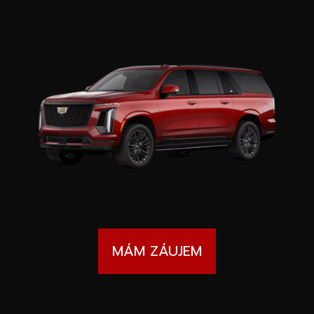
Špeciálne akcie
Wheel Pros
Kalkulátor
Archív noviniek
MÁM ZÁUJEM