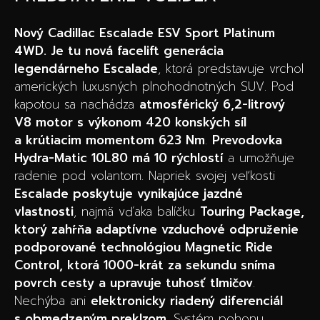
Nový Cadillac Escalade ESV Sport Platinum
4WD. Je tu nová facelift generácia
legendárneho Escalade
, ktorá predstavuje vrchol
amerických luxusných plnohodnotných SUV. Pod
kapotou sa nachádza
atmosférický 6,2-litrový
V8 motor s výkonom 420 konských síl
a krútiacim momentom 623 Nm
.
Prevodovka
Hydra-Matic 10L80 má 10 rýchlostí
a umožňuje
radenie pod volantom. Napriek svojej veľkosti
Escalade poskytuje vynikajúce jazdné
vlastnosti
, najmä vďaka balíčku
Touring Package,
ktorý zahŕňa adaptívne vzduchové odpruženie
podporované technológiou Magnetic Ride
Control, ktorá 1000-krát za sekundu sníma
povrch cesty a upravuje tuhosť tlmičov
.
Nechýba ani
elektronicky riadený diferenciál
s obmedzeným preklzom
. Systém pohonu