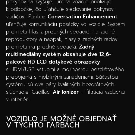
pokynov sa zvyšuje, čím sa vozidlo približuje
k odbočke, čo uľahčuje sledovanie pokynov
vodičovi. Funkcia
Conversation Enhancement
uľahčuje komunikáciu posádky vo vozidle. Systém
premieta hlas z predných sedadiel na zadné
reproduktory a naopak, hlasy z zadných radov
premieta na predné sedadlá.
Zadný
multimediálny systém obsahuje dve 12,6-
palcové HD LCD dotykové obrazovky
s HDMI/USB vstupmi a možnosťou bezdrôtového
prepojenia s mobilnými zariadeniami. Súčasťou
systému sú dva páry kvalitných bezdrôtových
slúchadiel Cadillac.
Air Ionizer
– filtrácia vzduchu
v interiéri.
VOZIDLO JE MOŽNÉ OBJEDNAŤ
V TÝCHTO FARBÁCH