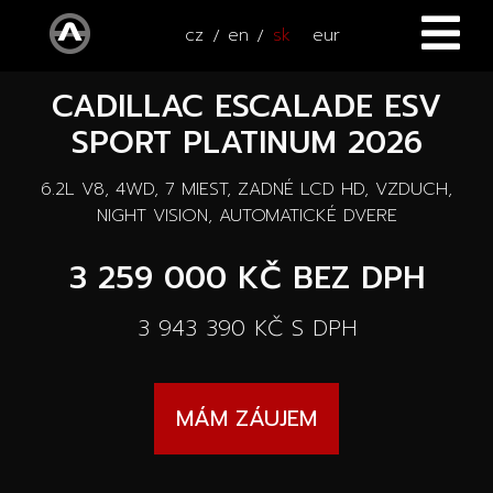
cz
en
sk
eur
CADILLAC ESCALADE ESV
ÚVOD
SPORT PLATINUM 2026
VOZIDLÁ
6.2L V8, 4WD, 7 MIEST, ZADNÉ LCD HD, VZDUCH,
ŠTVORKOLKY
Všetky vozidlá
NIGHT VISION, AUTOMATICKÉ DVERE
SERVIS
3 259 000 KČ
BEZ DPH
Nové vozidlá
PRÍSLUŠENSTVO
3 943 390 KČ
S DPH
Autooutlet Design
NOVINKY
Všetky príslušenstva
Jazdené vozidlá
MÁM ZÁUJEM
KONTAKT
Novinky
Pace Edwards
Vozidlá na ceste