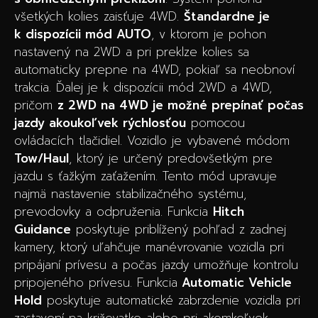
všetkých kolies zaisťuje 4WD.
Štandardne je
k dispozícii mód AUTO
, v ktorom je pohon
nastavený na 2WD a pri preklze kolies sa
automaticky prepne na 4WD, pokiaľ sa neobnoví
trakcia. Ďalej je k dispozícii mód 2WD a 4WD,
pričom
z 2WD na 4WD je možné prepínať počas
jazdy akoukoľvek rýchlosťou
pomocou
ovládacích tlačidiel. Vozidlo je vybavené módom
Tow/Haul
, ktorý je určený predovšetkým pre
jazdu s ťažkým zaťažením. Tento mód upravuje
najmä nastavenie stabilizačného systému,
prevodovky a odpruženia. Funkcia
Hitch
Guidance
poskytuje priblížený pohľad z zadnej
kamery, ktorý uľahčuje manévrovanie vozidla pri
pripájaní prívesu a počas jazdy umožňuje kontrolu
pripojeného prívesu. Funkcia
Automatic Vehicle
Hold
poskytuje automatické zabrzdenie vozidla pri
zastavení na križovatke alebo pri akomkoľvek