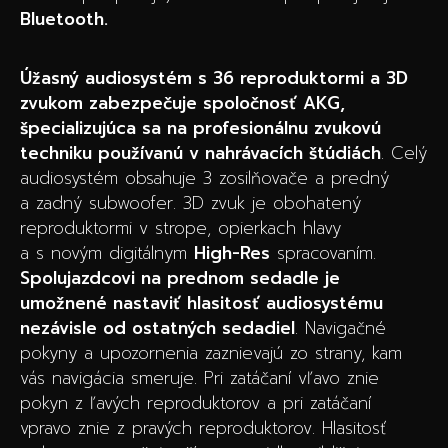
Bluetooth.
Úžasný audiosystém s 36 reproduktormi a 3D
zvukom zabezpečuje spoločnosť AKG,
špecializujúca sa na profesionálnu zvukovú
techniku používanú v nahrávacích štúdiách
. Celý
audiosystém obsahuje 3 zosilňovače a predný
a zadný subwoofer. 3D zvuk je obohatený
reproduktormi v strope, opierkach hlavy
a s novým digitálnym
High-Res
spracovaním.
Spolujazdcovi na prednom sedadle je
umožnené nastaviť hlasitosť audiosystému
nezávisle od ostatných sedadiel
. Navigačné
pokyny a upozornenia zaznievajú zo strany, kam
vás navigácia smeruje. Pri zatáčaní vľavo znie
pokyn z ľavých reproduktorov a pri zatáčaní
vpravo znie z pravých reproduktorov. Hlasitosť