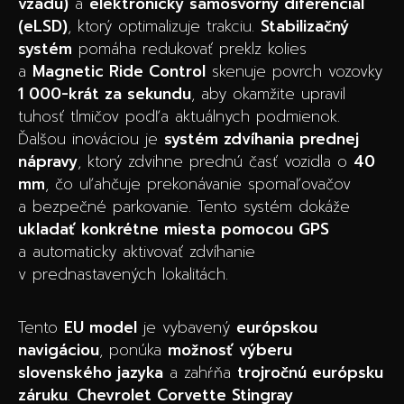
vzadu)
a
elektronický samosvorný diferenciál
(eLSD)
, ktorý optimalizuje trakciu.
Stabilizačný
systém
pomáha redukovať preklz kolies
a
Magnetic Ride Control
skenuje povrch vozovky
1 000-krát za sekundu
, aby okamžite upravil
tuhosť tlmičov podľa aktuálnych podmienok.
Ďalšou inováciou je
systém zdvíhania prednej
nápravy
, ktorý zdvihne prednú časť vozidla o
40
mm
, čo uľahčuje prekonávanie spomaľovačov
a bezpečné parkovanie. Tento systém dokáže
ukladať konkrétne miesta pomocou GPS
a automaticky aktivovať zdvíhanie
v prednastavených lokalitách.
Tento
EU model
je vybavený
európskou
navigáciou
, ponúka
možnosť výberu
slovenského jazyka
a zahŕňa
trojročnú európsku
záruku
.
Chevrolet Corvette Stingray