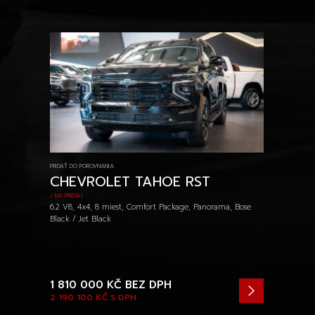
PRIDAŤ DO POROVNANIA
CHEVROLET TAHOE RST
/ NA PREDAJ
6.2 V8, 4x4, 8 miest, Comfort Package, Panorama, Bose
Black / Jet Black
1 810 000 KČ
BEZ DPH
2 190 100 KČ
S DPH