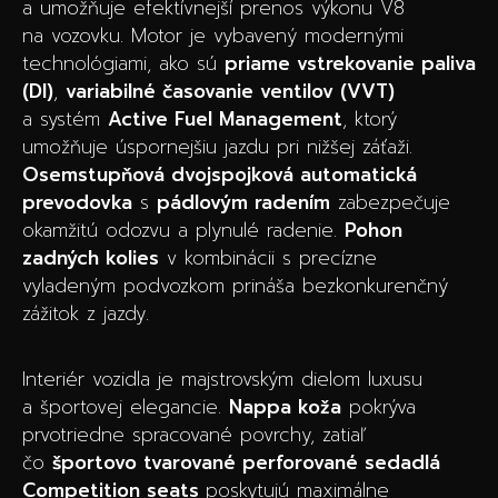
a umožňuje efektívnejší prenos výkonu V8
na vozovku. Motor je vybavený modernými
technológiami, ako sú
priame vstrekovanie paliva
(DI)
,
variabilné časovanie ventilov (VVT)
a systém
Active Fuel Management
, ktorý
umožňuje úspornejšiu jazdu pri nižšej záťaži.
Osemstupňová dvojspojková automatická
prevodovka
s
pádlovým radením
zabezpečuje
okamžitú odozvu a plynulé radenie.
Pohon
zadných kolies
v kombinácii s precízne
vyladeným podvozkom prináša bezkonkurenčný
zážitok z jazdy.
Interiér vozidla je majstrovským dielom luxusu
a športovej elegancie.
Nappa koža
pokrýva
prvotriedne spracované povrchy, zatiaľ
čo
športovo tvarované perforované sedadlá
Competition seats
poskytujú maximálne