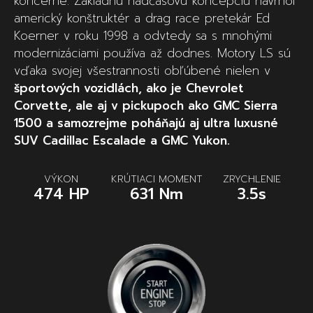
koncerne. Základnú nadčasovú koncepciu navrhol
americký konštruktér a drag race pretekár Ed
Koerner v roku 1998 a odvtedy sa s mnohými
modernizáciami používa až dodnes. Motory LS sú
vďaka svojej všestrannosti obľúbené nielen v
športových vozidlách, ako je Chevrolet
Corvette, ale aj v pickupoch ako GMC Sierra
1500 a samozrejme poháňajú aj ultra luxusné
SUV Cadillac Escalade a GMC Yukon.
VÝKON
KRÚTIACI MOMENT
ZRYCHLENIE
474 HP
631 Nm
3.5s