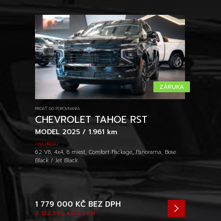
ZÁRUKA
PRIDAŤ DO POROVNANIA
CHEVROLET TAHOE RST
MODEL 2025 / 1.961 km
/ NA PREDAJ
6.2 V8, 4x4, 8 miest, Comfort Package, Panorama, Bose
Black / Jet Black
1 779 000 KČ
BEZ DPH
2 152 590 KČ
S DPH