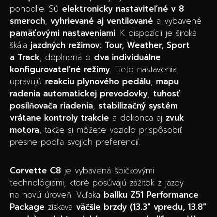
pohodlie. Sú
elektronicky nastaviteľné v 8
smeroch
,
vyhrievané aj ventilované
a vybavené
pamäťovými nastaveniami
. K dispozícii je široká
škála
jazdných režimov: Tour, Weather, Sport
a Track
, doplnená o
dva individuálne
konfigurovateľné režimy
. Tieto nastavenia
upravujú
reakciu plynového pedálu
,
mapu
radenia automatickej prevodovky
,
tuhosť
posilňovača riadenia
,
stabilizačný systém
vrátane kontroly trakcie
a dokonca aj
zvuk
motora
, takže si môžete vozidlo prispôsobiť
presne podľa svojich preferencií.
Corvette C8
je vybavená špičkovými
technológiami, ktoré posúvajú zážitok z jazdy
na novú úroveň. Vďaka
balíku Z51 Performance
Package
získava
väčšie brzdy (13.3″ vpredu, 13.8″