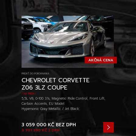
AKČNÁ CENA
PRIDAŤ DO POROVNANIA
CHEVROLET CORVETTE
Z06 3LZ COUPE
/ NA PREDAJ
5,5L V8, 0-100 3.1s, Magnetic Ride Control, Front Lift,
Carbon Accents, EU Model
Hypersonic Gray Metallic / Jet Black
3 059 000 KČ
BEZ DPH
3 701 390 KČ
S DPH