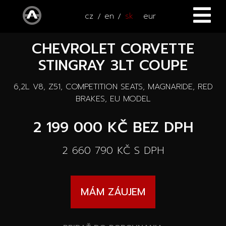
cz
en
sk
eur
CHEVROLET CORVETTE
ÚVOD
STINGRAY 3LT COUPE
VOZIDLÁ
6,2L V8, Z51, COMPETITION SEATS, MAGNARIDE, RED
ŠTVORKOLKY
Všetky vozidlá
BRAKES, EU MODEL
SERVIS
2 199 000 KČ
BEZ DPH
Nové vozidlá
PRÍSLUŠENSTVO
2 660 790 KČ
S DPH
Autooutlet Design
NOVINKY
Všetky príslušenstva
Jazdené vozidlá
MÁM ZÁUJEM
KONTAKT
Novinky
Pace Edwards
Vozidlá na ceste