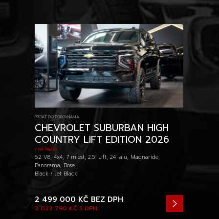
PRIDAŤ DO POROVNANIA
CHEVROLET SUBURBAN HIGH
COUNTRY LIFT EDITION 2026
/ NA PREDAJ
6.2 V8, 4x4, 7 miest, 2.5" Lift, 24" alu, Magnaride,
Panorama, Bose
Black / Jet Black
2 499 000 KČ
BEZ DPH
3 023 790 KČ
S DPH