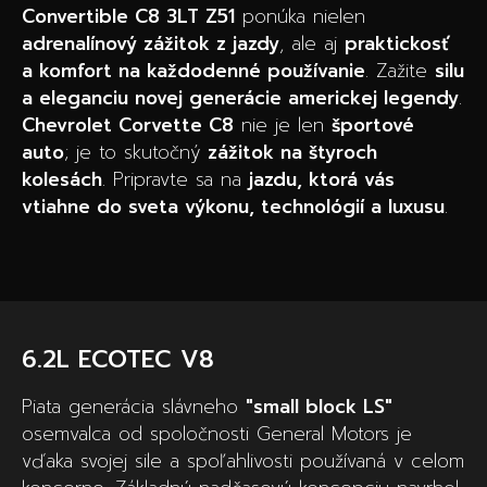
Convertible C8 3LT Z51
ponúka nielen
adrenalínový zážitok z jazdy
, ale aj
praktickosť
a komfort na každodenné používanie
. Zažite
silu
a eleganciu novej generácie americkej legendy
.
Chevrolet Corvette C8
nie je len
športové
auto
; je to skutočný
zážitok na štyroch
kolesách
. Pripravte sa na
jazdu, ktorá vás
vtiahne do sveta výkonu, technológií a luxusu
.
6.2L ECOTEC V8
Piata generácia slávneho
"small block LS"
osemvalca od spoločnosti General Motors je
vďaka svojej sile a spoľahlivosti používaná v celom