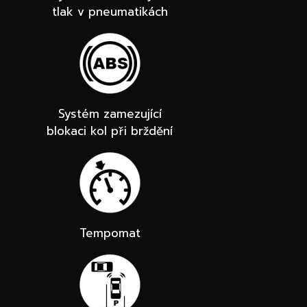
tlak v pneumatikách
Systém zamezující
blokaci kol při brždění
Tempomat