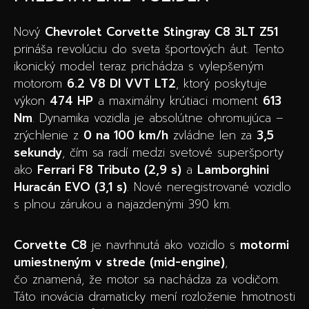
Nový
Chevrolet Corvette Stingray C8 3LT Z51
prináša revolúciu do sveta športových áut. Tento
ikonický model teraz prichádza s vylepšeným
motorom
6.2 V8 DI VVT LT2
, ktorý poskytuje
výkon
474 HP
a maximálny krútiaci moment
613
Nm
. Dynamika vozidla je absolútne ohromujúca –
zrýchlenie z
0 na 100 km/h
zvládne len za
3,5
sekundy
, čím sa radí medzi svetové superšporty
ako
Ferrari F8 Tributo (2,9 s)
a
Lamborghini
Huracán EVO (3,1 s)
. Nové neregistrované vozidlo
s plnou zárukou a najazdenými 390 km.
Corvette C8
je navrhnutá ako vozidlo s
motormi
umiestneným v strede (mid-engine)
,
čo znamená, že motor sa nachádza za vodičom.
Táto inovácia dramaticky mení rozloženie hmotnosti