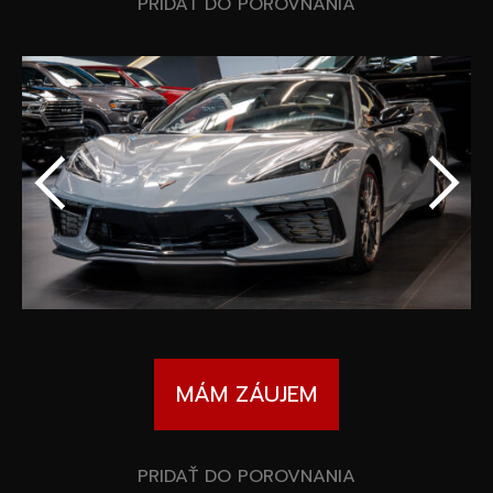
Špeciálne akcie
PRIDAŤ DO POROVNANIA
Wheel Pros
Kalkulátor
Archív noviniek
MÁM ZÁUJEM
PRIDAŤ DO POROVNANIA