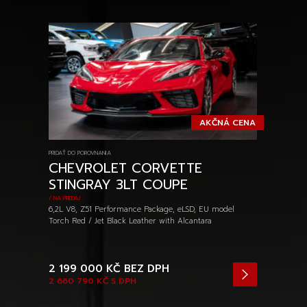
AKČNÁ CENA
PRIDAŤ DO POROVNANIA
CHEVROLET CORVETTE
STINGRAY 3LT COUPE
/ NA PREDAJ
6,2L V8, Z51 Performance Package, eLSD, EU model
Torch Red / Jet Black Leather with Alcantara
2 199 000 KČ
BEZ DPH
2 660 790 KČ
S DPH