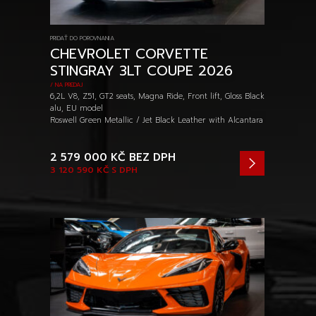
PRIDAŤ DO POROVNANIA
CHEVROLET CORVETTE
STINGRAY 3LT COUPE 2026
/ NA PREDAJ
6,2L V8, Z51, GT2 seats, Magna Ride, Front lift, Gloss Black
alu, EU model
Roswell Green Metallic / Jet Black Leather with Alcantara
2 579 000 KČ
BEZ DPH
3 120 590 KČ
S DPH