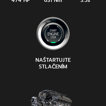
474 HP
631 Nm
3.5s
NAŠTARTUJTE
STLAČENÍM