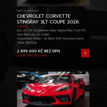
PRIDAŤ DO POROVNANIA
CHEVROLET CORVETTE
STINGRAY 3LT COUPE 2026
/ NA PREDAJ
6,2L V8, Z51, Competition seats, Magna Ride, Front lift,
Gloss Black alu, EU model
Competition Yellow / Jet Black With Alcantara Inserts
Yellow Stitching
2 699 000 KČ
BEZ DPH
3 265 790 KČ
S DPH