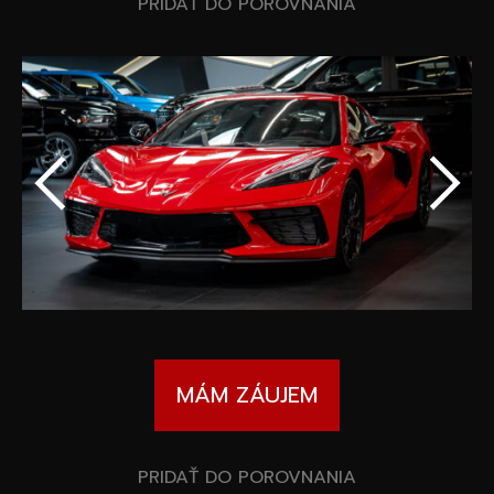
Špeciálne akcie
PRIDAŤ DO POROVNANIA
Wheel Pros
Kalkulátor
Archív noviniek
MÁM ZÁUJEM
PRIDAŤ DO POROVNANIA