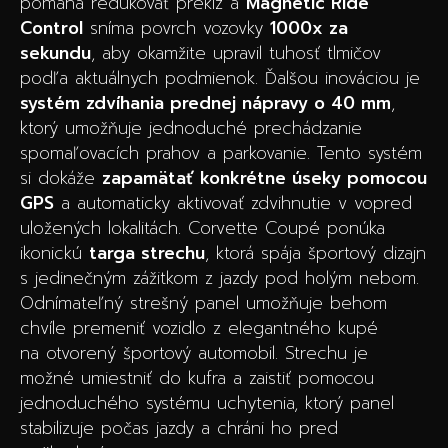
pomáha redukovať preklz a
Magnetic Ride
Control
sníma povrch vozovky
1000x za
sekundu
, aby okamžite upravil tuhosť tlmičov
podľa aktuálnych podmienok. Ďalšou inováciou je
systém zdvíhania prednej nápravy o 40 mm
,
ktorý umožňuje jednoduché prechádzanie
spomaľovacích prahov a parkovanie. Tento systém
si dokáže
zapamätať konkrétne úseky pomocou
GPS
a automaticky aktivovať zdvihnutie v vopred
uložených lokalitách. Corvette Coupé ponúka
ikonickú
targa strechu
, ktorá spája športový dizajn
s jedinečným zážitkom z jazdy pod holým nebom.
Odnímateľný strešný panel umožňuje behom
chvíle premeniť vozidlo z elegantného kupé
na otvorený športový automobil. Strechu je
možné umiestniť do kufra a zaistiť pomocou
jednoduchého systému uchytenia, ktorý panel
stabilizuje počas jazdy a chráni ho pred