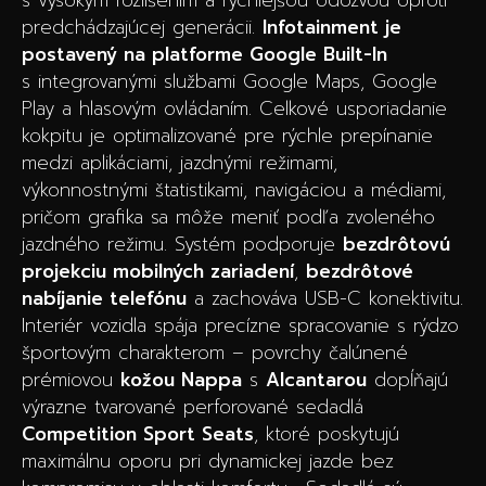
predchádzajúcej generácii.
Infotainment je
postavený na platforme Google Built-In
s integrovanými službami Google Maps, Google
Play a hlasovým ovládaním. Celkové usporiadanie
kokpitu je optimalizované pre rýchle prepínanie
medzi aplikáciami, jazdnými režimami,
výkonnostnými štatistikami, navigáciou a médiami,
pričom grafika sa môže meniť podľa zvoleného
jazdného režimu. Systém podporuje
bezdrôtovú
projekciu mobilných zariadení
,
bezdrôtové
nabíjanie telefónu
a zachováva USB-C konektivitu.
Interiér vozidla spája precízne spracovanie s rýdzo
športovým charakterom – povrchy čalúnené
prémiovou
kožou Nappa
s
Alcantarou
dopĺňajú
výrazne tvarované perforované sedadlá
Competition Sport Seats
, ktoré poskytujú
maximálnu oporu pri dynamickej jazde bez