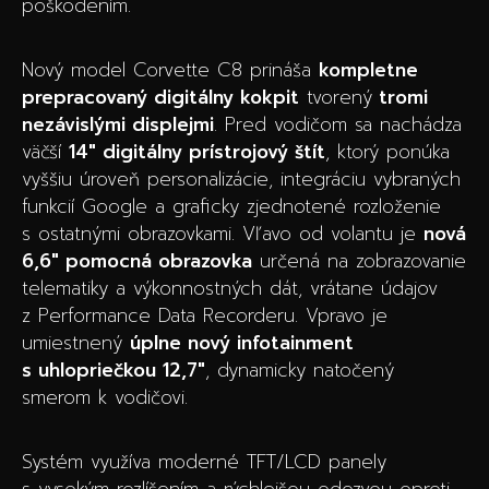
poškodením.
Nový model Corvette C8 prináša
kompletne
prepracovaný digitálny kokpit
tvorený
tromi
nezávislými displejmi
. Pred vodičom sa nachádza
väčší
14″ digitálny prístrojový štít
, ktorý ponúka
vyššiu úroveň personalizácie, integráciu vybraných
funkcií Google a graficky zjednotené rozloženie
s ostatnými obrazovkami. Vľavo od volantu je
nová
6,6″ pomocná obrazovka
určená na zobrazovanie
telematiky a výkonnostných dát, vrátane údajov
z Performance Data Recorderu. Vpravo je
umiestnený
úplne nový infotainment
s uhlopriečkou 12,7″
, dynamicky natočený
smerom k vodičovi.
Systém využíva moderné TFT/LCD panely
s vysokým rozlíšením a rýchlejšou odozvou oproti