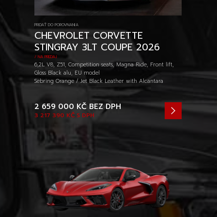
PRIDAŤ DO POROVNANIA
CHEVROLET CORVETTE
STINGRAY 3LT COUPE 2026
/ NA PREDAJ
6,2L V8, Z51, Competition seats, Magna Ride, Front lift,
Gloss Black alu, EU model
Sebring Orange / Jet Black Leather with Alcantara
2 659 000 KČ
BEZ DPH
3 217 390 KČ
S DPH