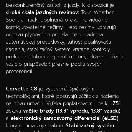
bezkonkurenčný zážitok z jazdy. K dispozícii je
široká škála jazdných režimov
: Tour, Weather,
Sport a Track, doplnená o dva individuálne
konfigurovateľné režimy. Tieto režimy upravujú
odozvu plynového pedála, mapu radenia
automatickej prevodovky, tuhosť posilňovača
riadenia, stabilizačný systém vrátane kontroly
preklzu a dokonca aj zvuk motora, takže si môžete
vozidlo prispôsobiť presne podľa svojich
preferencií.
Corvette C8
je vybavená špičkovými
technológiami, ktoré posúvajú zážitok z riadenia
na novú úroveň. Vďaka príplatkovému balíku
Z51
získava
väčšie brzdy (13.3″ vpredu, 13.8″ vzadu)
a
elektronický samosvorný diferenciál (eLSD)
,
ktorý optimalizuje trakciu.
Stabilizačný systém