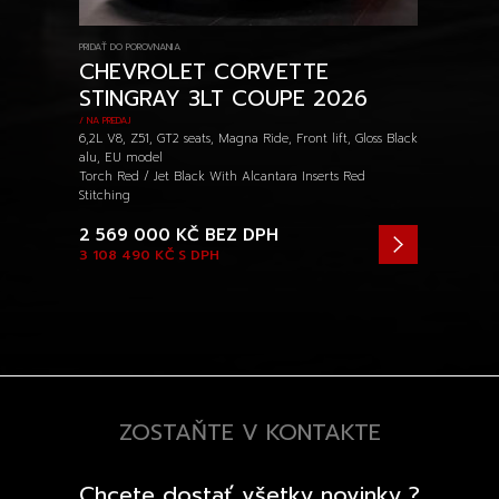
PRIDAŤ DO POROVNANIA
CHEVROLET CORVETTE
STINGRAY 3LT COUPE 2026
/ NA PREDAJ
6,2L V8, Z51, GT2 seats, Magna Ride, Front lift, Gloss Black
alu, EU model
Torch Red / Jet Black With Alcantara Inserts Red
Stitching
2 569 000 KČ
BEZ DPH
3 108 490 KČ
S DPH
ZOSTAŇTE V KONTAKTE
Chcete dostať všetky novinky ?