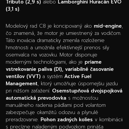
Tributo (2,9 s)
alebo
Lamborghini Huracán EVO
(3,1 s)
.
Modelový rad C8 je koncipovaný ako
mid-engine
,
čo znamená, že motor je umiestnený za vodičom.
Táto inovácia dramaticky zmenila rozloženie
hmotnosti a umožnila efektívnejší prenos sily
osemvalca na vozovku. Motor disponuje
modernými technológiami, ako je
priame
vstrekovanie paliva (DI), variabilné časovanie
ventilov (VVT)
a systém
Active Fuel
Management
, ktorý umožňuje úspornejšiu jazdu
pri nižšom zaťažení.
Osemstupňová dvojspojková
automatická prevodovka
s možnosťou
manuálneho radenia pádlami pod volantom
zabezpečuje okamžitú odozvu a plynulé
preradzovanie.
Pohon zadných kolies
v kombinácii
s precízne naladeným podvozkom prináša