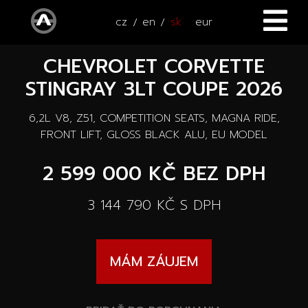
cz
en
sk
eur
CHEVROLET CORVETTE
ÚVOD
STINGRAY 3LT COUPE 2026
VOZIDLÁ
6,2L V8, Z51, COMPETITION SEATS, MAGNA RIDE,
ŠTVORKOLKY
Všetky vozidlá
FRONT LIFT, GLOSS BLACK ALU, EU MODEL
SERVIS
2 599 000 KČ
BEZ DPH
Nové vozidlá
PRÍSLUŠENSTVO
3 144 790 KČ
S DPH
Autooutlet Design
NOVINKY
Všetky príslušenstva
Jazdené vozidlá
MÁM ZÁUJEM
KONTAKT
Novinky
Pace Edwards
Vozidlá na ceste