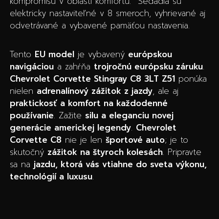
kompromisu v oblasti komfortu. Sedadlá sú
elektricky nastaviteľné v 8 smeroch, vyhrievané aj
odvetrávané a vybavené pamäťou nastavenia.
Tento
EU model
je vybavený
európskou
navigáciou
a zahŕňa
trojročnú európsku záruku
.
Chevrolet Corvette Stingray C8 3LT Z51
ponúka
nielen
adrenalínový zážitok z jazdy
, ale aj
praktickosť a komfort na každodenné
používanie
. Zažite
silu a eleganciu novej
generácie americkej legendy
.
Chevrolet
Corvette C8
nie je len
športové auto
; je to
skutočný
zážitok na štyroch kolesách
. Pripravte
sa na
jazdu, ktorá vás vtiahne do sveta výkonu,
technológií a luxusu
.