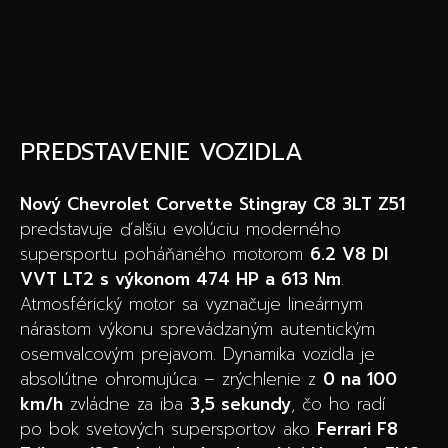
PREDSTAVENIE VOZIDLA
Nový Chevrolet Corvette Stingray C8 3LT Z51
predstavuje ďalšiu evolúciu moderného
supersportu poháňaného motorom
6.2 V8 DI
VVT LT2 s výkonom 474 HP a 613 Nm
.
Atmosférický motor sa vyznačuje lineárnym
nárastom výkonu sprevádzaným autentickým
osemvalcovým prejavom. Dynamika vozidla je
absolútne ohromujúca – zrýchlenie z
0 na 100
km/h
zvládne za iba
3,5 sekundy
, čo ho radí
po bok svetových supersportov ako
Ferrari F8