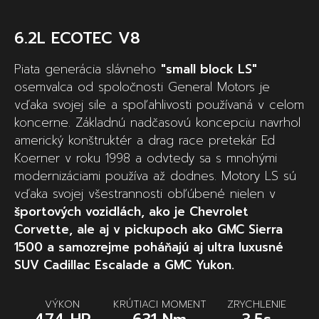
6.2L ECOTEC V8
Piata generácia slávneho
"small block LS"
osemvalca od spoločnosti General Motors je
vďaka svojej sile a spoľahlivosti používaná v celom
koncerne. Základnú nadčasovú koncepciu navrhol
americký konštruktér a drag race pretekár Ed
Koerner v roku 1998 a odvtedy sa s mnohými
modernizáciami používa až dodnes. Motory LS sú
vďaka svojej všestrannosti obľúbené nielen v
športových vozidlách, ako je Chevrolet
Corvette, ale aj v pickupoch ako GMC Sierra
1500 a samozrejme poháňajú aj ultra luxusné
SUV Cadillac Escalade a GMC Yukon.
VÝKON
KRÚTIACI MOMENT
ZRYCHLENIE