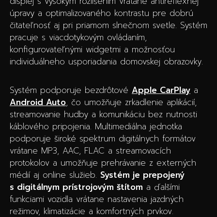
displej s vysokým rozlíšením vrátane antireflexnej
úpravy a optimalizovaného kontrastu pre dobrú
čitateľnosť aj pri priamom slnečnom svetle. Systém
pracuje s viacdotykovým ovládaním,
konfigurovateľnými widgetmi a možnosťou
individuálneho usporiadania domovskej obrazovky.
Systém podporuje bezdrôtové
Apple CarPlay
a
Android Auto
, čo umožňuje zrkadlenie aplikácií,
streamovanie hudby a komunikáciu bez nutnosti
káblového pripojenia. Multimediálna jednotka
podporuje široké spektrum digitálnych formátov
vrátane MP3, AAC, FLAC a streamovacích
protokolov a umožňuje prehrávanie z externých
médií aj online služieb.
Systém je prepojený
s digitálnym prístrojovým štítom
a ďalšími
funkciami vozidla vrátane nastavenia jazdných
režimov, klimatizácie a komfortných prvkov.