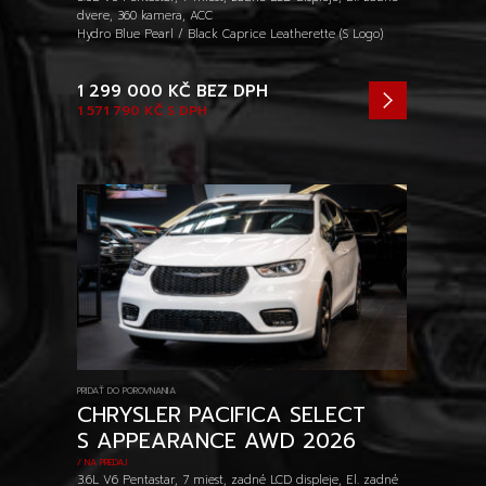
dvere, 360 kamera, ACC
Hydro Blue Pearl / Black Caprice Leatherette (S Logo)
1 299 000 KČ
BEZ DPH
1 571 790 KČ
S DPH
PRIDAŤ DO POROVNANIA
CHRYSLER PACIFICA SELECT
S APPEARANCE AWD 2026
/ NA PREDAJ
3.6L V6 Pentastar, 7 miest, zadné LCD displeje, El. zadné