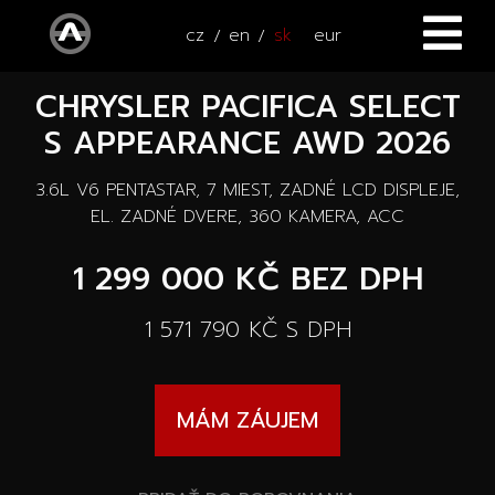
cz
en
sk
eur
CHRYSLER PACIFICA SELECT
ÚVOD
S APPEARANCE AWD 2026
VOZIDLÁ
3.6L V6 PENTASTAR, 7 MIEST, ZADNÉ LCD DISPLEJE,
ŠTVORKOLKY
Všetky vozidlá
EL. ZADNÉ DVERE, 360 KAMERA, ACC
SERVIS
1 299 000 KČ
BEZ DPH
Nové vozidlá
PRÍSLUŠENSTVO
1 571 790 KČ
S DPH
Autooutlet Design
NOVINKY
Všetky príslušenstva
Jazdené vozidlá
MÁM ZÁUJEM
KONTAKT
Novinky
Pace Edwards
Vozidlá na ceste