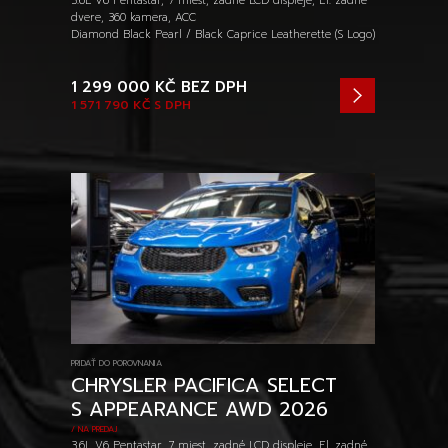
3.6L V6 Pentastar, 7 miest, zadné LCD displeje, El. zadné
dvere, 360 kamera, ACC
Diamond Black Pearl / Black Caprice Leatherette (S Logo)
1 299 000 KČ
BEZ DPH
1 571 790 KČ
S DPH
PRIDAŤ DO POROVNANIA
CHRYSLER PACIFICA SELECT
S APPEARANCE AWD 2026
/ NA PREDAJ
3.6L V6 Pentastar, 7 miest, zadné LCD displeje, El. zadné