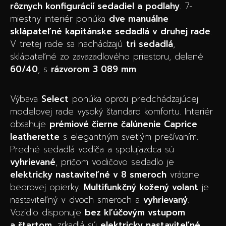
rôznych konfigurácií sedadiel a podlahy
. 7-
miestny interiér ponúka
dve manuálne
sklápateľné kapitánske sedadlá v druhej rade
.
V tretej rade sa nachádzajú
tri sedadlá
,
sklápateľné zo zavazadlového priestoru, delené
60/40
, s
rázvorom 3 089 mm
.
Výbava
Select
ponúka oproti predchádzajúcej
modelovej rade vysoký štandard komfortu. Interiér
obsahuje
prémiové čierne čalúnenie Caprice
leatherette
s elegantným svetlým prešívaním.
Predné sedadlá vodiča a spolujazdca sú
vyhrievané
, pričom vodičovo sedadlo je
elektricky nastaviteľné v 8 smeroch
vrátane
bedrovej opierky.
Multifunkčný kožený volant
je
nastaviteľný v dvoch smeroch a
vyhrievaný
.
Vozidlo disponuje
bez kľúčovým vstupom
a štartom
, zrkadlá sú
elektricky nastaviteľné,