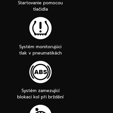
Startovanie pomocou
tlačidla
Systém monitorujúci
tlak v pneumatikách
Systém zamezující
blokaci kol při brždění