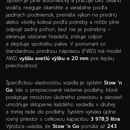
Systém je plne automatický a pracuje bez zásahu
vodiča, reaguje okamžite a variabilne podľa
jazdných podmienok, prenáša výkon na prednú
alebo všetky kolesá podľa potreby a môže plne
odpojiť zadný pohon, keď nie je potrebný –
eliminuje otáčanie hriadeľa, znižuje odpor
a zlepšuje spotrebu paliva. V porovnaní so
štandardnou prednou nápravou (FWD) má model
AWD
vyššiu svetlú výšku o 20 mm
pre lepšiu
priechodnosť.
Špecifickou vlastnosťou vozidla je systém
Stow ‘n
Go
. Ide o prepracované riešenie podlahy, ktoré
poskytuje množstvo úložného priestoru a zároveň
umožňuje sklopenie každého sedadla v druhej
a tretej rade do podlahy. Systém vytvára úplne
rovný priestor s celkovou kapacitou
3 978,5 litra
.
Výrobca uvádza, že
Stow ‘n Go
ponúka až
243