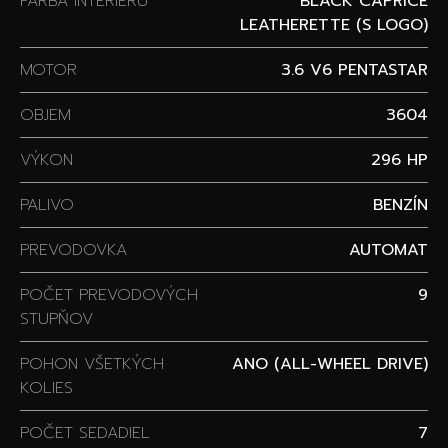
FARBA INTERIÉRU
BLACK CAPRICE
LEATHERETTE (S LOGO)
MOTOR
3.6 V6 PENTASTAR
OBJEM
3604
VÝKON
296 HP
PALIVO
BENZÍN
PREVODOVKA
AUTOMAT
POČET PREVODOVÝCH
9
STUPŇOV
POHON VŠETKÝCH
ANO (ALL-WHEEL DRIVE)
KOLIES
POČET SEDADIEL
7