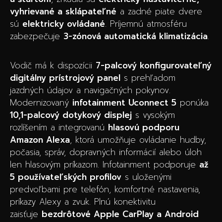
vyhrievané a sklápateľné
a zadné piate dvere
sú
elektricky ovládané
. Príjemnú atmosféru
zabezpečuje
3-zónová automatická klimatizácia
.
Vodič má k dispozícii
7-palcový konfigurovateľný
digitálny prístrojový panel
s prehľadom
jazdných údajov a navigačných pokynov.
Modernizovaný
infotainment Uconnect 5
ponúka
10,1-palcový dotykový displej
s vysokým
rozlíšením a integrovanú
hlasovú podporu
Amazon Alexa
, ktorá umožňuje ovládanie hudby,
počasia, správ, dopravných informácií alebo úloh
len hlasovým príkazom. Infotainment podporuje
až
5 používateľských profilov
s uloženými
predvoľbami pre telefón, komfortné nastavenia,
príkazy Alexy a zvuk. Plnú konektivitu
zaisťuje
bezdrôtové Apple CarPlay a Android