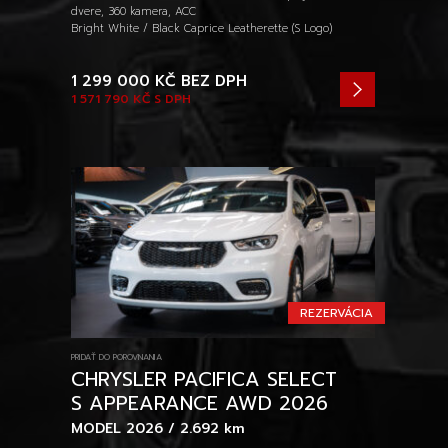
dvere, 360 kamera, ACC
Bright White / Black Caprice Leatherette (S Logo)
1 299 000 KČ
BEZ DPH
1 571 790 KČ
S DPH
REZERVÁCIA
PRIDAŤ DO POROVNANIA
CHRYSLER PACIFICA SELECT
S APPEARANCE AWD 2026
MODEL 2026 / 2.692 km