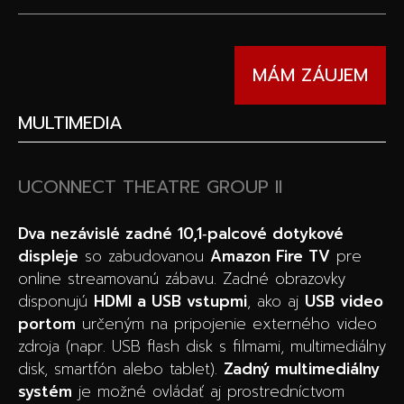
MÁM ZÁUJEM
MULTIMEDIA
UCONNECT THEATRE GROUP II
Dva nezávislé zadné 10,1‑palcové dotykové
displeje
so zabudovanou
Amazon Fire TV
pre
online streamovanú zábavu. Zadné obrazovky
disponujú
HDMI a USB vstupmi
, ako aj
USB video
portom
určeným na pripojenie externého video
zdroja (napr. USB flash disk s filmami, multimediálny
disk, smartfón alebo tablet).
Zadný multimediálny
systém
je možné ovládať aj prostredníctvom