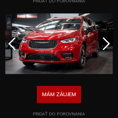
Špeciálne akcie
PRIDAŤ DO POROVNANIA
Wheel Pros
Kalkulátor
Archív noviniek
MÁM ZÁUJEM
PRIDAŤ DO POROVNANIA