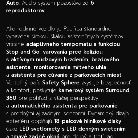
Auto
. Audio systém pozostáva zo
6
reproduktorov
.
Ako rodinné vozidlo je Pacifica štandardne
vybavená širokou škálou asistenčných systémov
vrátane
adaptívneho tempomatu s funkciou
Stop and Go
,
varovania pred kolíziou
s aktívnym núdzovým brzdením
,
brzdového
asistenta
,
monitorovania mŕtveho uhla
a
asistenta pre cúvanie z parkovacích miest
.
Voliteľný balík
Safety Sphere
zvyšuje bezpečnosť
a komfort, poskytuje
kamerový systém Surround
360
pre pohľad z vtáčej perspektívy
a
automatického asistenta pre parkovanie
s prednými aj zadnými senzormi. Dynamický dizajn
exteriéru dopĺňajú
18-palcové hliníkové disky
,
úzke
LED svetlomety s LED denným svietením
a
tmavé zadné okná
pre druhý a tretí rad