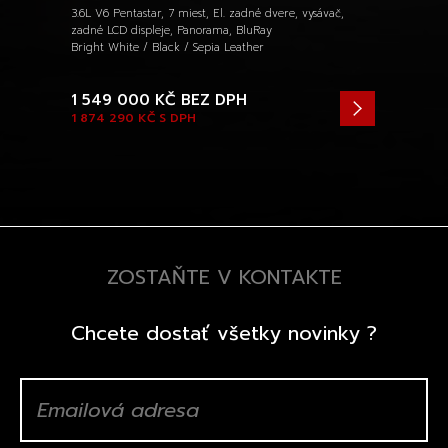
3.6L V6 Pentastar, 7 miest, El. zadné dvere, vysávač,
zadné LCD displeje, Panorama, BluRay
Bright White / Black / Sepia Leather
1 549 000 KČ
BEZ DPH
1 874 290 KČ
S DPH
ZOSTAŇTE V KONTAKTE
Chcete dostať všetky novinky ?