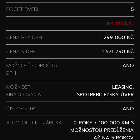
POČET DVERÍ
5
NA PREDAJ
CENA BEZ DPH
1 299 000 KČ
CENA S DPH
1 571 790 KČ
MOŽNOSŤ ODPOČTU
ANO
DPH
MOŽNOSTI
LEASING,
FINANCOVANIA
SPOTREBITEĽSKÝ ÚVER
ČISTOPIS TP
ANO
AUTO OUTLET ZÁRUKA
2 ROKY / 100 000 KM S
MOŽNOSŤOU PREDĹŽENIA
AŽ NA 5 ROKOV