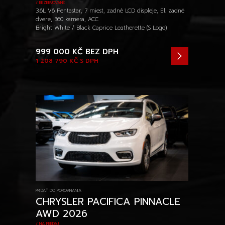
/ REZERVOVANÉ
3.6L V6 Pentastar, 7 miest, zadné LCD displeje, El. zadné
dvere, 360 kamera, ACC
Bright White / Black Caprice Leatherette (S Logo)
999 000 KČ
BEZ DPH
1 208 790 KČ
S DPH
PRIDAŤ DO POROVNANIA
CHRYSLER PACIFICA PINNACLE
AWD 2026
/ NA PREDAJ