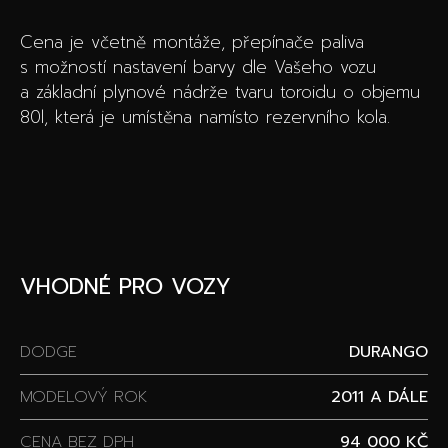
Cena je včetně montáže, přepínače paliva
s možností nastavení barvy dle Vašeho vozu
a základní plynové nádrže tvaru toroidu o objemu
80l, která je umístěna namísto rezervního kola.
VHODNÉ PRO VOZY
DODGE
DURANGO
MODELOVÝ ROK
2011 A DÁLE
CENA BEZ DPH
94 000 KČ