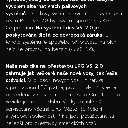
vývojem alternativních palivových
systémů.
Špičkový systém sekvenčního vstřikování
plynu Prins VSI 2.0 byl vyvinut společně s Keihin
Corporation.
Na systém Prins VSI 2.0 je
poskytována 3letá celoevropská záruka.
U
tohoto systému je spotřeba při provozu na plyn
nejblíže provozu na benzín (+5 až +15%).
Naše nabídka na přestavbu LPG VSI 2.0
zahrnuje jak veškeré naše nové vozy, tak Vaše
stávající.
V případě nových vozů je záruka
s přestavbou LPG platná, pokud byla přestavba
provedena v servisním centru Auto Outlet, a toto
vozidlo je zde po dobu záruky kompletně
servisováno včetně LPG. Vězte, že řešení
a výrobky společnosti Prins jsou považovány za
nejlepší pro přestavby amerických vozů.