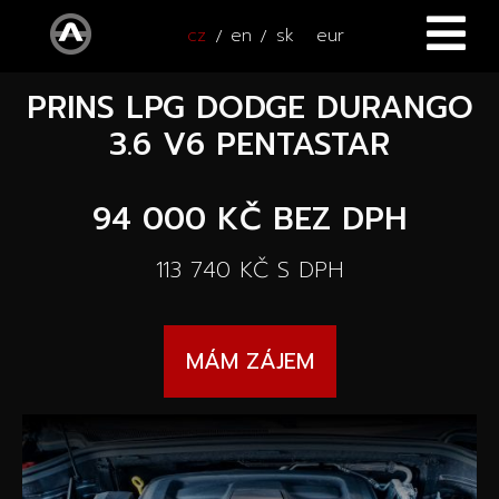
cz
en
sk
eur
PRINS LPG DODGE DURANGO
ÚVOD
3.6 V6 PENTASTAR
VOZY
94 000 KČ
BEZ DPH
ČTYŘKOLKY
Všechny vozy
113 740 KČ
S DPH
SERVIS
Nové vozy
PŘÍSLUŠENSTVÍ
Autooutlet Design
MÁM ZÁJEM
NOVINKY
Všechna příslušenství
Ojeté vozy
KONTAKT
Novinky
Pace Edwards
Vozy na cestě