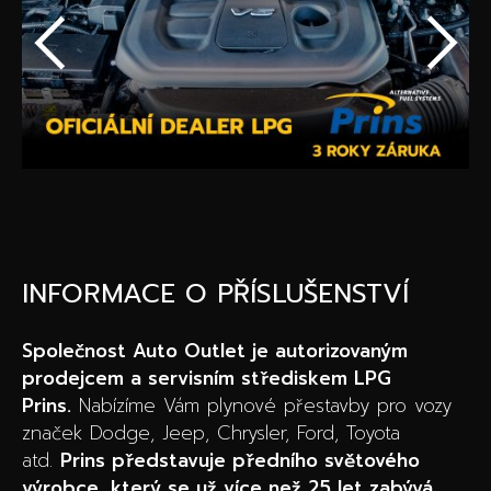
Speciální akce
Wheel Pros
Kalkulátor
Archiv
INFORMACE O PŘÍSLUŠENSTVÍ
Společnost Auto Outlet je autorizovaným
prodejcem a servisním střediskem LPG
Prins.
Nabízíme Vám plynové přestavby pro vozy
značek Dodge, Jeep, Chrysler, Ford, Toyota
atd.
Prins představuje předního světového
výrobce, který se už více než 25 let zabývá