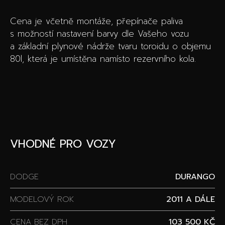
Cena je včetně montáže, přepínače paliva
s možností nastavení barvy dle Vašeho vozu
a základní plynové nádrže tvaru toroidu o objemu
80l, která je umístěna namísto rezervního kola.
VHODNÉ PRO VOZY
DODGE
DURANGO
MODELOVÝ ROK
2011 A DÁLE
CENA BEZ DPH
103 500 KČ