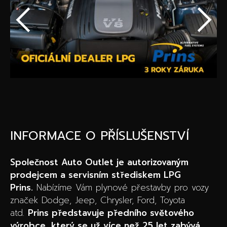
Speciální akce
Wheel Pros
Kalkulátor
Archiv
INFORMACE O PŘÍSLUŠENSTVÍ
Společnost Auto Outlet je autorizovaným
prodejcem a servisním střediskem LPG
Prins.
Nabízíme Vám plynové přestavby pro vozy
značek Dodge, Jeep, Chrysler, Ford, Toyota
atd.
Prins představuje předního světového
výrobce, který se už více než 25 let zabývá