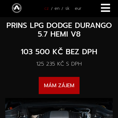
cz
en
sk
eur
PRINS LPG DODGE DURANGO
ÚVOD
5.7 HEMI V8
VOZY
103 500 KČ
BEZ DPH
ČTYŘKOLKY
Všechny vozy
125 235 KČ
S DPH
SERVIS
Nové vozy
PŘÍSLUŠENSTVÍ
Autooutlet Design
MÁM ZÁJEM
NOVINKY
Všechna příslušenství
Ojeté vozy
KONTAKT
Novinky
Pace Edwards
Vozy na cestě