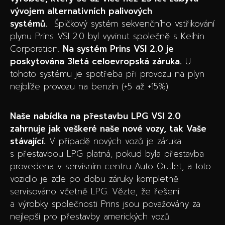
vývojem alternativních palivových
systémů.
Špičkový systém sekvenčního vstřikování
plynu Prins VSI 2.0 byl vyvinut společně s Keihin
Corporation.
Na systém Prins VSI 2.0 je
poskytována 3letá celoevropská záruka.
U
tohoto systému je spotřeba při provozu na plyn
nejblíže provozu na benzín (+5 až +15%).
Naše nabídka na přestavbu LPG VSI 2.0
zahrnuje jak veškeré naše nové vozy, tak Vaše
stávající.
V případě nových vozů je záruka
s přestavbou LPG platná, pokud byla přestavba
provedena v servisním centru Auto Outlet, a toto
vozidlo je zde po dobu záruky kompletně
servisováno včetně LPG. Vězte, že řešení
a výrobky společnosti Prins jsou považovány za
nejlepší pro přestavby amerických vozů.