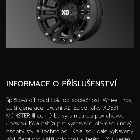
Speciální akce
Wheel Pros
Kalkulátor
Archiv
INFORMACE O PŘÍSLUŠENSTVÍ
Špičková off-road kola od společnosti Wheel Pros,
další generace luxusní XD-Edice ráfky XD851
MONSTER III černé barvy s matnou povrchovou
úpravou. Kola nabízí pro vyznavače off-roadu nový
osobitý styl a technologii. Kola jsou dále vybaveny
výztužemi pro větší odolnost v terénu. XD Series