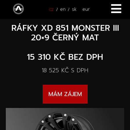
cz
en
sk
eur
RÁFKY XD 851 MONSTER III
ÚVOD
20×9 ČERNÝ MAT
VOZY
15 310 KČ
BEZ DPH
ČTYŘKOLKY
Všechny vozy
18 525 KČ
S DPH
SERVIS
Nové vozy
PŘÍSLUŠENSTVÍ
Autooutlet Design
MÁM ZÁJEM
NOVINKY
Všechna příslušenství
Ojeté vozy
KONTAKT
Novinky
Pace Edwards
Vozy na cestě