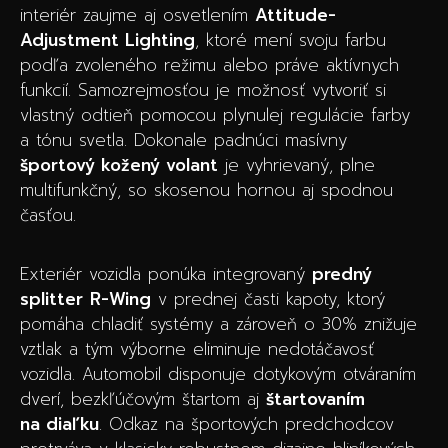
interiér zaujme aj osvetlením
Attitude-
Adjustment Lighting
, ktoré mení svoju farbu
podľa zvoleného režimu alebo práve aktívnych
funkcií. Samozrejmosťou je možnosť vytvoriť si
vlastný odtieň pomocou plynulej regulácie farby
a tónu svetla. Dokonale padnúci masívny
športový kožený volant
je vyhrievaný, plne
multifunkčný, so skosenou hornou aj spodnou
časťou.
Exteriér vozidla ponúka integrovaný
predný
splitter
R-Wing
v prednej časti kapoty, ktorý
pomáha chladiť systémy a zároveň o 30% znižuje
vztlak a tým výborne eliminuje nedotáčavosť
vozidla. Automobil disponuje dotykovým otváraním
dverí, bezkľúčovým štartom aj
štartovaním
na diaľku
. Odkaz na športových predchodcov