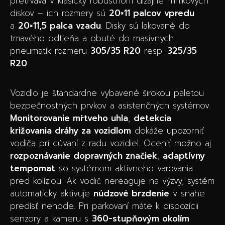
pretrváva v klasicky robustnom dizajne hliníkových
diskov – ich rozmery sú
20×11 palcov vpredu
a
20×11,5 palca vzadu
. Disky sú lakované do
tmavého odtieňa a obuté do masívnych
pneumatík rozmeru
305/35 R20
resp.
325/35
R20
.
Vozidlo je štandardne vybavené širokou paletou
bezpečnostných prvkov a asistenčných systémov.
Monitorovanie mŕtveho uhla
,
detekcia
križovania dráhy za vozidlom
dokáže upozorniť
vodiča pri cúvaní z radu vozidiel. Oceniť možno aj
rozpoznávanie dopravných značiek
,
adaptívny
tempomat
so systémom aktívneho varovania
pred kolíziou. Ak vodič nereaguje na výzvy, systém
automaticky aktivuje
núdzové brzdenie
v snahe
predísť nehode. Pri parkovaní máte k dispozícii
senzory a kameru s
360-stupňovým okolím