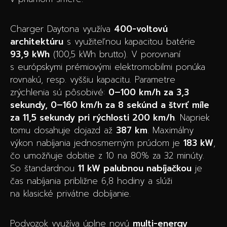
Charger Daytona využíva
400-voltovú
architektúru
s využiteľnou kapacitou batérie
93,9 kWh
(100,5 kWh brutto). V porovnaní
s európskymi prémiovými elektromobilmi ponúka
rovnakú, resp. vyššiu kapacitu. Parametre
zrýchlenia sú pôsobivé:
0–100 km/h za 3,3
sekundy, 0–160 km/h za 8 sekúnd a štvrť míle
za 11,5 sekundy pri rýchlosti 200 km/h
. Napriek
tomu dosahuje dojazd až
387 km
. Maximálny
výkon nabíjania jednosmerným prúdom je
183 kW
,
čo umožňuje dobitie z 10 na 80% za 32 minúty.
So štandardnou
11 kW palubnou nabíjačkou
je
čas nabíjania približne 6,8 hodiny a slúži
na klasické privátne dobíjanie.
Podvozok využíva úplne novú
multi-energy