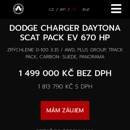
cz
en
sk
eur
DODGE CHARGER DAYTONA
ÚVOD
SCAT PACK EV 670 HP
VOZIDLÁ
ZRÝCHLENIE 0-100 3.3S / AWD, PLUS GROUP, TRACK
ŠTVORKOLKY
Všetky vozidlá
PACK, CARBON- SUEDE, PANORAMA
SERVIS
1 499 000 KČ
BEZ DPH
Nové vozidlá
PRÍSLUŠENSTVO
1 813 790 KČ
S DPH
Autooutlet Design
NOVINKY
Všetky príslušenstva
Jazdené vozidlá
MÁM ZÁUJEM
KONTAKT
Novinky
Pace Edwards
Vozidlá na ceste