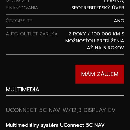
MOŽNOSTI
LEASING,
FINANCOVANIA
SPOTREBITEĽSKÝ ÚVER
ČISTOPIS TP
ANO
AUTO OUTLET ZÁRUKA
2 ROKY / 100 000 KM S
MOŽNOSŤOU PREDĹŽENIA
AŽ NA 5 ROKOV
MÁM ZÁUJEM
MULTIMEDIA
UCONNECT 5C NAV W/12,3 DISPLAY EV
Multimediálny systém UConnect 5C NAV