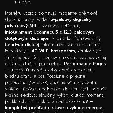
na plyn.
Interiéru vozidla dominujú moderné prémiové
digitálne prvky. Veľký
16-palcový digitálny
prístrojový štít
s vysokým rozlíšením,
infotainment Uconnect 5
s
12,3-palcovým
dotykovým displejom
a plne konfigurovateľný
head-up displej
. Infotainment vám okrem plnej
konektivity s
4G Wi-Fi hotspotom
, komfortných
funkcií a jazdných režimov umožňuje zobrazovať aj
celý rad ďalších parametrov.
Performance Pages
– umožňujú merať a zobrazovať: akceleráciu,
brzdnú dráhu a čas. Pozdĺžne a priečne
preťaženie (G-Force), uhol natočenia volantu
vrátane histórie a najlepších dosiahnutých hodnôt.
Možno sledovať aktuálny výkon, krútiaci moment,
preklz kolies či teplotu a stav batérie.
EV –
kompletný prehľad o stave a výkone energie.