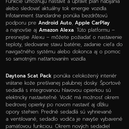
Funkcie umožňujú nastaviť a upraviť plán nabíjania
alebo sledovať aktuálny tok energie vozidla.
Infotainment štandardne ponúka bezdrôtovú
podporu pre
Android Auto
,
Apple CarPlay
a najnovšie aj
Amazon Alexa
. Túto platformu –
presnejšie Alexu – môžete požiadať o nastavenie
teploty, sledovanie stavu batérie, zadanie cieľa do
navigačného systému alebo dokonca aj o pomoc
so samotným naštartovaním vozidla.
Daytona Scat Pack
ponúka celokožený interiér
vrátane kože prešívanej palubnej dosky. Športové
sedadlá s integrovanou hlavovou opierkou sú
elektricky nastaviteľné. Vodič má možnosť okrem
bedrovej opierky po novom nastaviť aj dĺžku
opory stehien. Predné sedadlá sú vyhrievané
a ventilované, sedadlo vodiča je navyše vybavené
pamäťovou funkciou. Okrem nových sedadiel