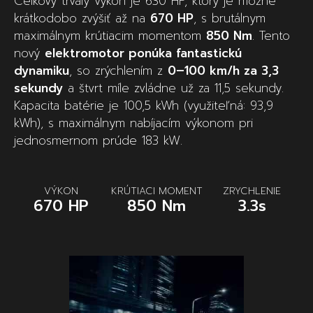
Celkový trvalý výkon je 630 HP, ktorý je možné
krátkodobo zvýšiť až na
670 HP
, s brutálnym
maximálnym krútiacim momentom
850 Nm
. Tento
nový
elektromotor ponúka fantastickú
dynamiku
, so zrýchlením z
0–100 km/h za 3,3
sekundy
a štvrt míle zvládne už za 11,5 sekundy.
Kapacita batérie je 100,5 kWh (využiteľná: 93,9
kWh), s maximálnym nabíjacím výkonom pri
jednosmernom prúde 183 kW.
VÝKON
KRÚTIACI MOMENT
ZRYCHLENIE
670 HP
850 Nm
3.3s