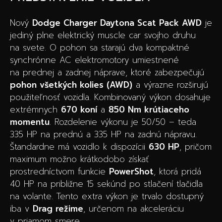
Nový
Dodge Charger Daytona Scat Pack AWD
je
jediný plne elektrický muscle car svojho druhu
na svete. O pohon sa starajú dva kompaktné
synchrónne AC elektromotory umiestnené
na prednej a zadnej náprave, ktoré zabezpečujú
pohon všetkých kolies (AWD)
a výrazne rozširujú
použiteľnosť vozidla. Kombinovaný výkon dosahuje
extrémnych
670 koní
a
850 Nm krútiaceho
momentu
. Rozdelenie výkonu je 50/50 – teda
335 HP na prednú a 335 HP na zadnú nápravu.
Štandardne má vozidlo k dispozícii
630 HP
, pričom
maximum možno krátkodobo získať
prostredníctvom funkcie
PowerShot
, ktorá pridá
40 HP na približne 15 sekúnd po stlačení tlačidla
na volante. Tento extra výkon je trvalo dostupný
iba v
Drag režime
, určenom na akceleráciu
v priamom smere.