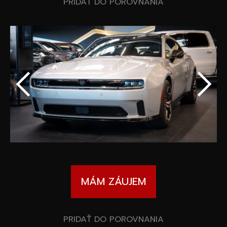
Špeciálne akcie
PRIDAŤ DO POROVNANIA
Wheel Pros
Kalkulátor
Archív noviniek
MÁM ZÁUJEM
PRIDAŤ DO POROVNANIA