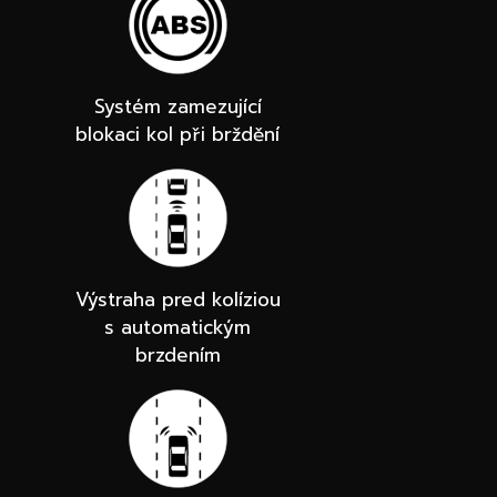
Systém zamezující
blokaci kol při brždění
Výstraha pred kolíziou
s automatickým
brzdením