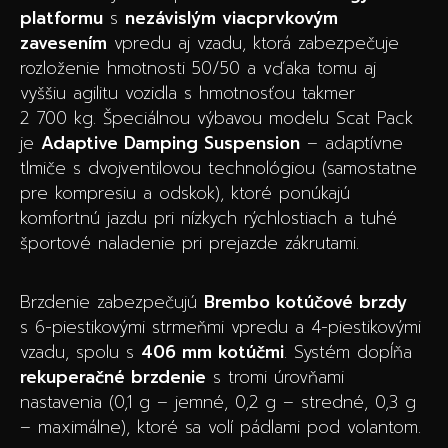
platformu
s
nezávislým viacprvkovým
zavesením
vpredu aj vzadu, ktorá zabezpečuje
rozloženie hmotnosti 50/50 a vďaka tomu aj
vyššiu agilitu vozidla s hmotnosťou takmer
2 700 kg. Špeciálnou výbavou modelu Scat Pack
je
Adaptive Damping Suspension
– adaptívne
tlmiče s dvojventilovou technológiou (samostatne
pre kompresiu a odskok), ktoré ponúkajú
komfortnú jazdu pri nízkych rýchlostiach a tuhé
športové naladenie pri prejazde zákrutami.
Brzdenie zabezpečujú
Brembo kotúčové brzdy
s 6-piestikovými strmeňmi vpredu a 4-piestikovými
vzadu, spolu s
406 mm kotúčmi
. Systém dopĺňa
rekuperačné brzdenie
s tromi úrovňami
nastavenia (0,1 g – jemné, 0,2 g – stredné, 0,3 g
– maximálne), ktoré sa volí pádlami pod volantom.