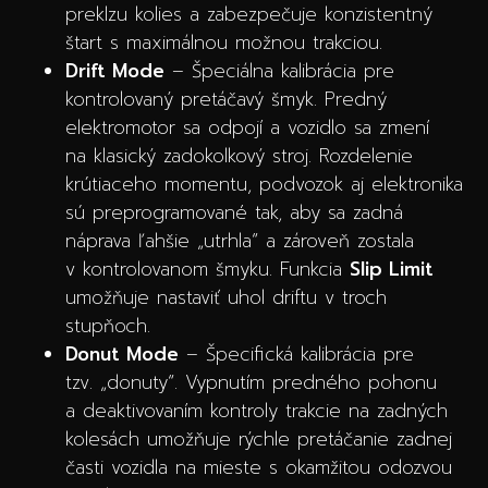
preklzu kolies a zabezpečuje konzistentný
štart s maximálnou možnou trakciou.
Drift Mode
– Špeciálna kalibrácia pre
kontrolovaný pretáčavý šmyk. Predný
elektromotor sa odpojí a vozidlo sa zmení
na klasický zadokolkový stroj. Rozdelenie
krútiaceho momentu, podvozok aj elektronika
sú preprogramované tak, aby sa zadná
náprava ľahšie „utrhla“ a zároveň zostala
v kontrolovanom šmyku. Funkcia
Slip Limit
umožňuje nastaviť uhol driftu v troch
stupňoch.
Donut Mode
– Špecifická kalibrácia pre
tzv. „donuty“. Vypnutím predného pohonu
a deaktivovaním kontroly trakcie na zadných
kolesách umožňuje rýchle pretáčanie zadnej
časti vozidla na mieste s okamžitou odozvou