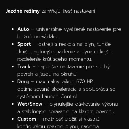
Jazdné režimy
zahŕňajú šesť nastavení:
Auto
– univerzálne vyvážené nastavenie pre
bežnú prevádzku.
Sport
– ostrejšia reakcia na plyn, tuhšie
tlmiče, agilnejšie riadenie a dynamickejšie
rozdelenie krútiaceho momentu.
Track
– najtuhšie nastavenie pre suchý
povrch a jazdu na okruhu.
Drag
– maximálny výkon 670 HP,
optimalizovaná akcelerácia a spolupráca so
systémom Launch Control.
Wet/Snow
– plynulejšie dávkovanie výkonu
a stabilnejšie správanie na klzkom povrchu.
Custom
– možnosť uložiť si vlastnú
konfiguráciu reakcie plynu, riadenia,