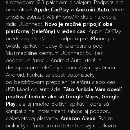
s dotykovým 12,3 palcovým displejom. Podpora pre
bezdrôtové
Apple CarPlay
a
Android Auto
, ktoré
umožnia zobraziť Váš iPhone/Android na displeji
rádia UConnect.
Novo je možné pripojiť obe
platformy (telefóny) v jeden čas.
Apple CarPlay
predstavuje rozšírenú podporu pre iPhone pre
ovláda aplikácií, hudby či kalendára a pod.
Multimediálne centrum UConnect 5C tiež
podporuje funkciu Android Auto, ktorá je
dostupná pre telefóny s operačným systémom
Android. Funkcia sa spustí automaticky
po bezdrôtovom prepojení telefónu alebo cez
USB kábel do autorádia.
Táto funkcia Vám dovolí
používať funkcie ako sú Google Maps, Google
Play
, ale aj mnoho ďalších aplikácií, ktoré sú
kompatibilné. Infotainment zahŕňa aj podporu
celosvetovej platformy
Amazon Alexa
. Svojimi
praktickými funkciami môžete hlasovými príkazmi