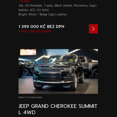
/ NA PREDAJ
3.6L V6 Pentastar, 7 seats, Black wheels, Panorama, Capri
leather, ACC, EU NAVI
Bright White / Beige Capri Leather
1 399 000 KČ
BEZ DPH
1 692 790 KČ
S DPH
PRIDAŤ DO POROVNANIA
JEEP GRAND CHEROKEE SUMMIT
L 4WD