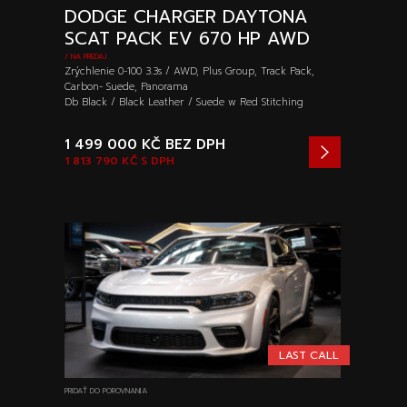
DODGE CHARGER DAYTONA
SCAT PACK EV 670 HP AWD
/ NA PREDAJ
Zrýchlenie 0-100 3.3s / AWD, Plus Group, Track Pack,
Carbon- Suede, Panorama
Db Black / Black Leather / Suede w Red Stitching
1 499 000 KČ
BEZ DPH
1 813 790 KČ
S DPH
LAST CALL
PRIDAŤ DO POROVNANIA