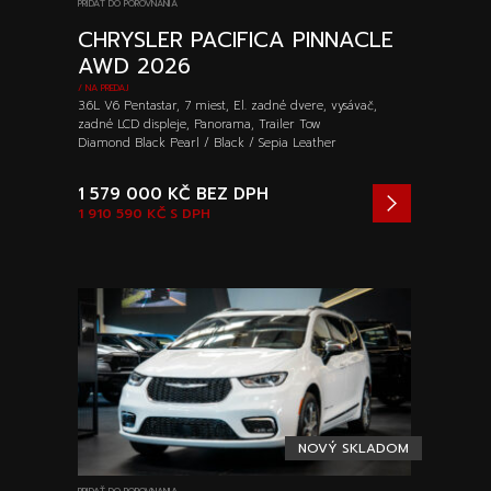
PRIDAŤ DO POROVNANIA
CHRYSLER PACIFICA PINNACLE
AWD 2026
/ NA PREDAJ
3.6L V6 Pentastar, 7 miest, El. zadné dvere, vysávač,
zadné LCD displeje, Panorama, Trailer Tow
Diamond Black Pearl / Black / Sepia Leather
1 579 000 KČ
BEZ DPH
1 910 590 KČ
S DPH
NOVÝ SKLADOM