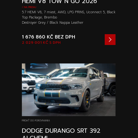
HEMI V8 TOW N GO 2026
/ NA PREDAJ
5.7 HEMI V8, 7 miest, AWD, LPG PRINS, Uconnect 5, Black
Top Package, Brembo
Destroyer Grey / Black Nappa Leather
1 676 860 KČ
BEZ DPH
2 029 001 KČ
S DPH
PRIDAŤ DO POROVNANIA
DODGE DURANGO SRT 392