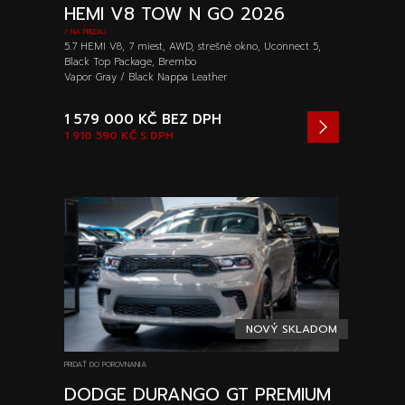
HEMI V8 TOW N GO 2026
/ NA PREDAJ
5.7 HEMI V8, 7 miest, AWD, strešné okno, Uconnect 5,
Black Top Package, Brembo
Vapor Gray / Black Nappa Leather
1 579 000 KČ
BEZ DPH
1 910 590 KČ
S DPH
NOVÝ SKLADOM
PRIDAŤ DO POROVNANIA
DODGE DURANGO GT PREMIUM