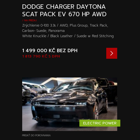
DODGE CHARGER DAYTONA
SCAT PACK EV 670 HP AWD
/ NA PREDAJ
Zrýchlenie 0-100 3.3s / AWD, Plus Group, Track Pack,
Carbon- Suede, Panorama
White Knuckle / Black Leather / Suede w Red Stitching
1 499 000 KČ
BEZ DPH
1 813 790 KČ
S DPH
ELECTRIC POWER
PRIDAŤ DO POROVNANIA