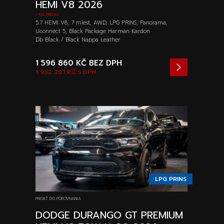
HEMI V8 2026
/ NA PREDAJ
5.7 HEMI V8, 7 miest, AWD, LPG PRINS, Panorama,
Uconnect 5, Black Package Harman Kardon
Db Black / Black Nappa Leather
1 596 860 KČ
BEZ DPH
1 932 201 KČ
S DPH
LPG PRINS
PRIDAŤ DO POROVNANIA
DODGE DURANGO GT PREMIUM