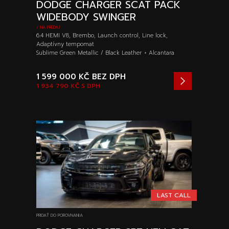
DODGE CHARGER SCAT PACK
WIDEBODY SWINGER
/ NA PREDAJ
6.4 HEMI V8, Brembo, Launch control, Line lock,
Adaptívny tempomat
Sublime Green Metallic / Black Leather + Alcantara
1 599 000 KČ
BEZ DPH
1 934 790 KČ
S DPH
LAST CALL
PRIDAŤ DO POROVNANIA