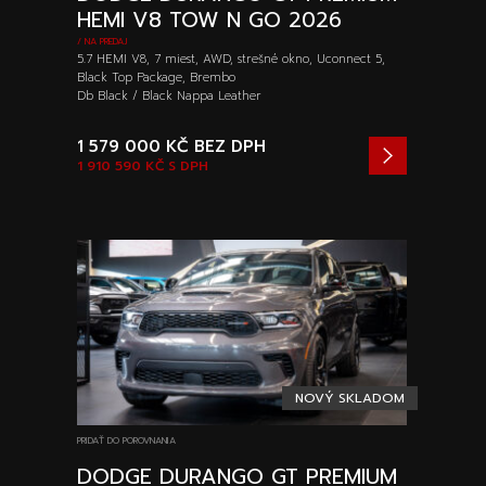
HEMI V8 TOW N GO 2026
/ NA PREDAJ
5.7 HEMI V8, 7 miest, AWD, strešné okno, Uconnect 5,
Black Top Package, Brembo
Db Black / Black Nappa Leather
1 579 000 KČ
BEZ DPH
1 910 590 KČ
S DPH
NOVÝ SKLADOM
PRIDAŤ DO POROVNANIA
DODGE DURANGO GT PREMIUM