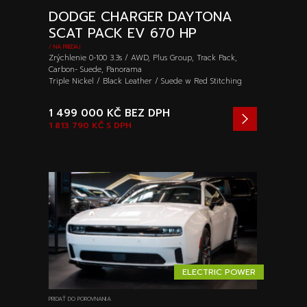
DODGE CHARGER DAYTONA
SCAT PACK EV 670 HP
/ NA PREDAJ
Zrýchlenie 0-100 3.3s / AWD, Plus Group, Track Pack,
Carbon- Suede, Panorama
Triple Nickel / Black Leather / Suede w Red Stitching
1 499 000 KČ
BEZ DPH
1 813 790 KČ
S DPH
ELECTRIC POWER
PRIDAŤ DO POROVNANIA