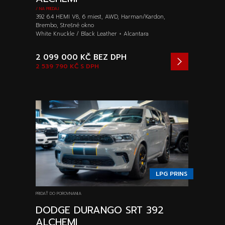
/ NA PREDAJ
392 6.4 HEMI V8, 6 miest, AWD, Harman/Kardon,
Brembo, Strešné okno
White Knuckle / Black Leather + Alcantara
2 099 000 KČ
BEZ DPH
2 539 790 KČ
S DPH
LPG PRINS
PRIDAŤ DO POROVNANIA
DODGE DURANGO SRT 392
ALCHEMI