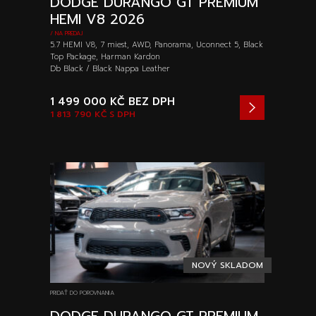
DODGE DURANGO GT PREMIUM
HEMI V8 2026
/ NA PREDAJ
5.7 HEMI V8, 7 miest, AWD, Panorama, Uconnect 5, Black
Top Package, Harman Kardon
Db Black / Black Nappa Leather
1 499 000 KČ
BEZ DPH
1 813 790 KČ
S DPH
NOVÝ SKLADOM
PRIDAŤ DO POROVNANIA