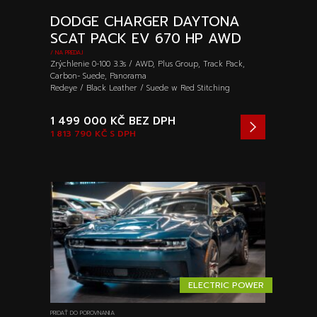
DODGE CHARGER DAYTONA
SCAT PACK EV 670 HP AWD
/ NA PREDAJ
Zrýchlenie 0-100 3.3s / AWD, Plus Group, Track Pack,
Carbon- Suede, Panorama
Redeye / Black Leather / Suede w Red Stitching
1 499 000 KČ
BEZ DPH
1 813 790 KČ
S DPH
ELECTRIC POWER
PRIDAŤ DO POROVNANIA