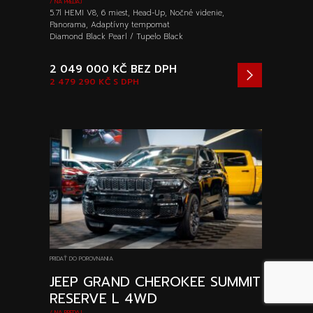
/ NA PREDAJ
5.7l HEMI V8, 6 miest, Head-Up, Nočné videnie,
Panorama, Adaptívny tempomat
Diamond Black Pearl / Tupelo Black
2 049 000 KČ
BEZ DPH
2 479 290 KČ
S DPH
PRIDAŤ DO POROVNANIA
JEEP GRAND CHEROKEE SUMMIT
RESERVE L 4WD
/ NA PREDAJ