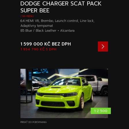
DODGE CHARGER SCAT PACK
SUPER BEE
/ NA PREDAJ
6.4 HEMI V8, Brembo, Launch control, Line lock,
Adaptívny tempomat
B5 Blue / Black Leather + Alcantara
1 599 000 KČ
BEZ DPH
1 934 790 KČ
S DPH
1 Z 500
PRIDAŤ DO POROVNANIA