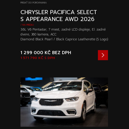
PRIDAŤ DO POROVNANIA
CHRYSLER PACIFICA SELECT
S APPEARANCE AWD 2026
/ NA PREDAJ
3.6L V6 Pentastar, 7 miest, zadné LCD displeje, El. zadné
dvere, 360 kamera, ACC
Diamond Black Pearl / Black Caprice Leatherette (S Logo)
1 299 000 KČ
BEZ DPH
1 571 790 KČ
S DPH