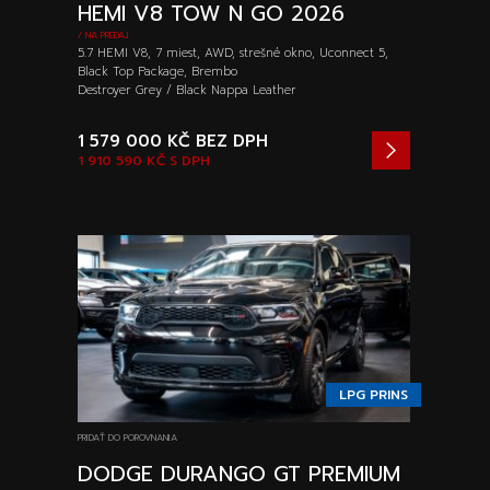
HEMI V8 TOW N GO 2026
/ NA PREDAJ
5.7 HEMI V8, 7 miest, AWD, strešné okno, Uconnect 5,
Black Top Package, Brembo
Destroyer Grey / Black Nappa Leather
1 579 000 KČ
BEZ DPH
1 910 590 KČ
S DPH
LPG PRINS
PRIDAŤ DO POROVNANIA
DODGE DURANGO GT PREMIUM