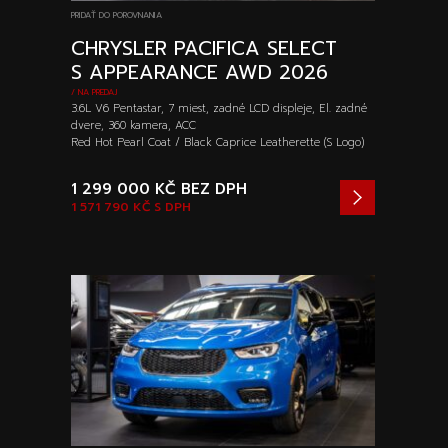
Špeciálne akcie
Wheel Pros
PRIDAŤ DO POROVNANIA
Kalkulátor
CHRYSLER PACIFICA SELECT
Archív noviniek
S APPEARANCE AWD 2026
/ NA PREDAJ
3.6L V6 Pentastar, 7 miest, zadné LCD displeje, El. zadné
dvere, 360 kamera, ACC
Red Hot Pearl Coat / Black Caprice Leatherette (S Logo)
1 299 000 KČ
BEZ DPH
1 571 790 KČ
S DPH