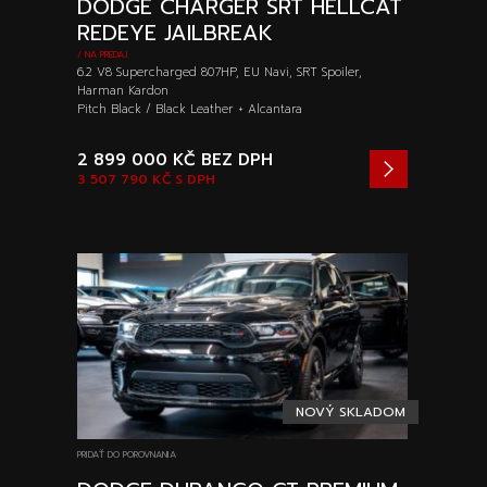
DODGE CHARGER SRT HELLCAT
REDEYE JAILBREAK
/ NA PREDAJ
6.2 V8 Supercharged 807HP, EU Navi, SRT Spoiler,
Harman Kardon
Pitch Black / Black Leather + Alcantara
2 899 000 KČ
BEZ DPH
3 507 790 KČ
S DPH
NOVÝ SKLADOM
PRIDAŤ DO POROVNANIA