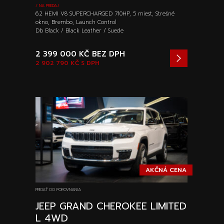
/ NA PREDAJ
6.2 HEMI V8 SUPERCHARGED 710HP, 5 miest, Strešné
okno, Brembo, Launch Control
Db Black / Black Leather / Suede
2 399 000 KČ
BEZ DPH
2 902 790 KČ
S DPH
AKČNÁ CENA
PRIDAŤ DO POROVNANIA
JEEP GRAND CHEROKEE LIMITED
L 4WD