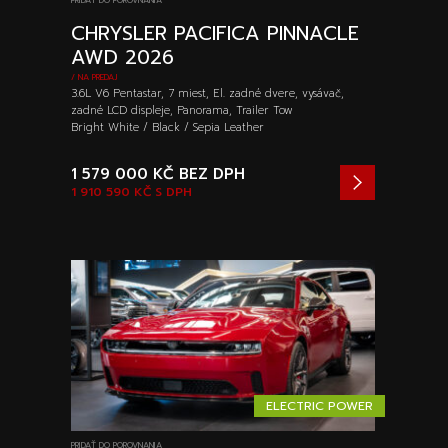
PRIDAŤ DO POROVNANIA
CHRYSLER PACIFICA PINNACLE
AWD 2026
/ NA PREDAJ
3.6L V6 Pentastar, 7 miest, El. zadné dvere, vysávač,
zadné LCD displeje, Panorama, Trailer Tow
Bright White / Black / Sepia Leather
1 579 000 KČ
BEZ DPH
1 910 590 KČ
S DPH
ELECTRIC POWER
PRIDAŤ DO POROVNANIA