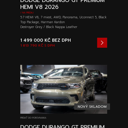
DODGE DURANGO GT PREMIUM
HEMI V8 2026
/ NA PREDAJ
5.7 HEMI V8, 7 miest, AWD, Panorama, Uconnect 5, Black
Top Package, Harman Kardon
Destroyer Grey / Black Nappa Leather
1 499 000 KČ
BEZ DPH
1 813 790 KČ
S DPH
NOVÝ SKLADOM
PRIDAŤ DO POROVNANIA
DODGE DURANGO GT PREMIUM