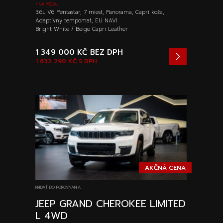
/ NA PREDAJ
3.6L V6 Pentastar, 7 miest, Panorama, Capri koža,
Adaptívny tempomat, EU NAVI
Bright White / Beige Capri Leather
1 349 000 KČ
BEZ DPH
1 632 290 KČ
S DPH
AKČNÁ CENA
PRIDAŤ DO POROVNANIA
JEEP GRAND CHEROKEE LIMITED
L 4WD