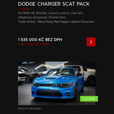
DODGE CHARGER SCAT PACK
/ NA PREDAJ
6.4 HEMI V8, Brembo, Launch control, Line lock,
Adaptívny tempomat, Strešné okno
Triple Nickel / Black/Ruby Red Nappa Leather/Alcantara
1 535 000 KČ
BEZ DPH
1 857 350 KČ
S DPH
1 Z 500
PRIDAŤ DO POROVNANIA