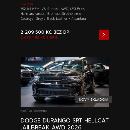
/ NA PREDAJ
392 6.4 HEMI V8, 6 miest, AWD, LPG Prins,
Harman/Kardon, Brembo, Strešné okno
Destroyer Grey / Black Leather + Alcantara
2 209 500 KČ
BEZ DPH
2 673 495 KČ
S DPH
NOVÝ SKLADOM
PRIDAŤ DO POROVNANIA
DODGE DURANGO SRT HELLCAT
JAILBREAK AWD 2026