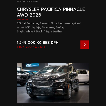
PRIDAŤ DO POROVNANIA
CHRYSLER PACIFICA PINNACLE
AWD 2026
/ NA PREDAJ
3.6L V6 Pentastar, 7 miest, El. zadné dvere, vysávač,
zadné LCD displeje, Panorama, BluRay
Bright White / Black / Sepia Leather
1 549 000 KČ
BEZ DPH
1 874 290 KČ
S DPH