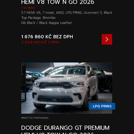
HEMI V8 TOW N GO 2026
/ NA PREDAJ
5.7 HEMI V8, 7 miest, AWD, LPG PRINS, Uconnect 5, Black
Top Package, Brembo
Db Black / Black Nappa Leather
1 676 860 KČ
BEZ DPH
2 029 001 KČ
S DPH
LPG PRINS
PRIDAŤ DO POROVNANIA
DODGE DURANGO GT PREMIUM