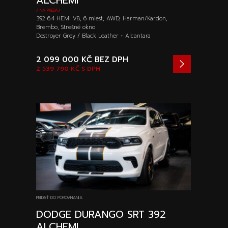
ALCHEMI
/ NA PREDAJ
392 6.4 HEMI V8, 6 miest, AWD, Harman/Kardon,
Brembo, Strešné okno
Destroyer Grey / Black Leather + Alcantara
2 099 000 KČ
BEZ DPH
2 539 790 KČ
S DPH
PRIDAŤ DO POROVNANIA
DODGE DURANGO SRT 392
ALCHEMI