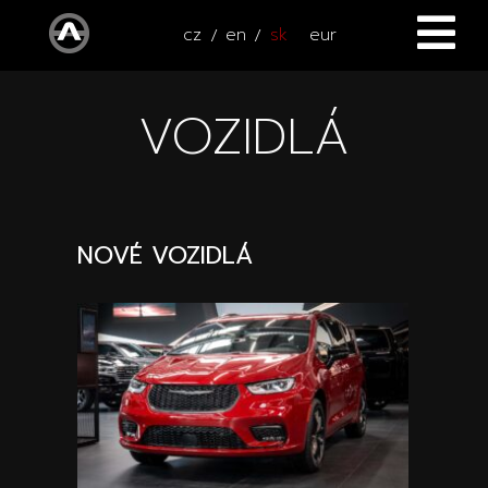
cz
en
sk
eur
ÚVOD
VOZIDLÁ
VOZIDLÁ
ŠTVORKOLKY
Všetky vozidlá
NOVÉ VOZIDLÁ
SERVIS
Nové vozidlá
PRÍSLUŠENSTVO
Autooutlet Design
NOVINKY
Všetky príslušenstva
Jazdené vozidlá
KONTAKT
Novinky
Pace Edwards
Vozidlá na ceste