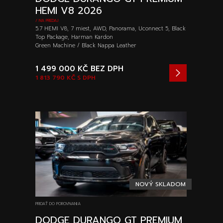
HEMI V8 2026
/ NA PREDAJ
5.7 HEMI V8, 7 miest, AWD, Panorama, Uconnect 5, Black
Top Package, Harman Kardon
Green Machine / Black Nappa Leather
1 499 000 KČ
BEZ DPH
1 813 790 KČ
S DPH
NOVÝ SKLADOM
PRIDAŤ DO POROVNANIA
DODGE DURANGO GT PREMIUM