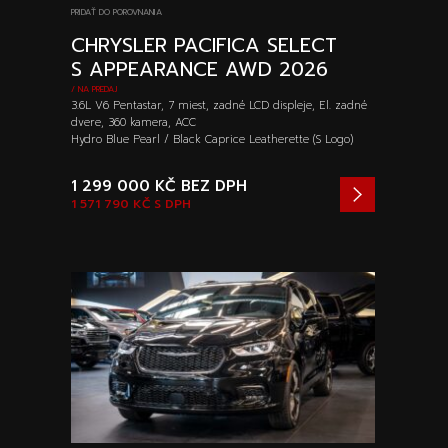
PRIDAŤ DO POROVNANIA
CHRYSLER PACIFICA SELECT
S APPEARANCE AWD 2026
/ NA PREDAJ
3.6L V6 Pentastar, 7 miest, zadné LCD displeje, El. zadné
dvere, 360 kamera, ACC
Hydro Blue Pearl / Black Caprice Leatherette (S Logo)
1 299 000 KČ
BEZ DPH
1 571 790 KČ
S DPH