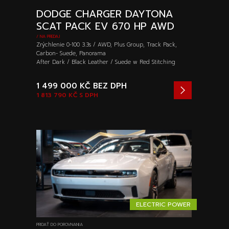
DODGE CHARGER DAYTONA
SCAT PACK EV 670 HP AWD
/ NA PREDAJ
Zrýchlenie 0-100 3.3s / AWD, Plus Group, Track Pack,
Carbon- Suede, Panorama
After Dark / Black Leather / Suede w Red Stitching
1 499 000 KČ
BEZ DPH
1 813 790 KČ
S DPH
ELECTRIC POWER
PRIDAŤ DO POROVNANIA