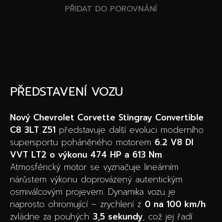
PŘIDAT DO POROVNÁNÍ
PŘEDSTAVENÍ VOZU
Nový Chevrolet Corvette Stingray Convertible
C8 3LT Z51
představuje další evoluci moderního
supersportu poháněného motorem
6.2 V8 DI
VVT LT2 o výkonu 474 HP a 613 Nm
.
Atmosférický motor se vyznačuje lineárním
nárůstem výkonu doprovázený autentickým
osmiválcovým projevem. Dynamika vozu je
naprosto ohromující – zrychlení z
0 na 100 km/h
zvládne za pouhých
3,5 sekundy
, což jej řadí