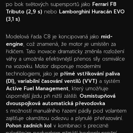
po bok světových supersportů jako
Ferrari F8
Tributo (2,9 s)
nebo
Lamborghini Huracán EVO
(3,1 s)
.
Modelová řada C8 je koncipovaná jako
mid-
engine
, což znamená, že motor je umístěn za
řidičem. Tato inovace dramaticky změnila rozložení
váhy a umožnila efektivnější přenos síly osmiválce
na vozovku. Motor disponuje moderními
technologiemi, jako je
přímé vstřikování paliva
(DI), variabilní časování ventilů (VVT)
a systém
Active Fuel Management
, který umožňuje
úspornější jízdu při nižší zátěži.
Osmistupňová
dvouspojková automatická převodovka
s možností manuálního řazení pádly pod volantem
zajišťuje okamžitou odezvu a plynulé přeřazování.
Pohon zadních kol
v kombinaci s precizně
naladěným podvozkem přináší bezkonkurenční