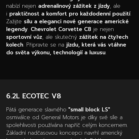
nabízí nejen
adrenalinový zážitek z jízdy
, ale
i
praktičnost a komfort pro každodenní použití
.
Zažijte
sílu a eleganci nové generace americké
legendy
.
Chevrolet Corvette C8
je nejen
sportovní vůz
, ale skutečný
zážitek na čtyřech
kolech
. Připravte se na
jízdu, která vás vtáhne
do světa výkonu, technologií a luxusu
.
6.2L ECOTEC V8
Pátá generace slavného
"small block LS"
osmiválce od General Motors je díky své síle a
spolehlivosti používána napříč celým koncernem.
Základní nadčasovou koncepci navrhl americký