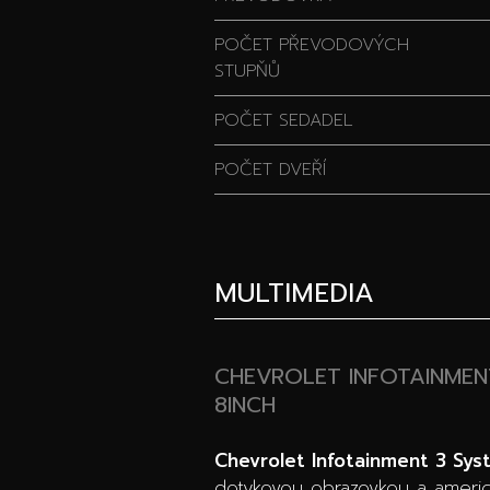
POČET PŘEVODOVÝCH
STUPŇŮ
POČET SEDADEL
POČET DVEŘÍ
MULTIMEDIA
CHEVROLET INFOTAINMEN
8INCH
Chevrolet Infotainment 3 Sys
dotykovou obrazovkou a americ