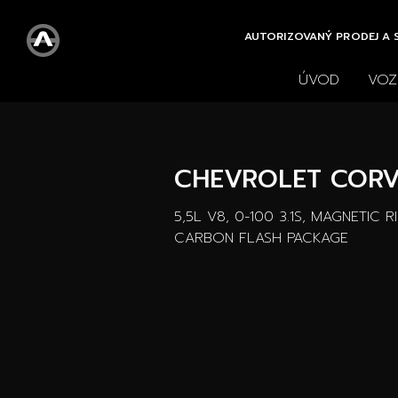
AUTORIZOVANÝ PRODEJ A S
ÚVOD
VOZ
Všechny vozy
Nové 
Vše
CHEVROLET CORV
5,5L V8, 0-100 3.1S, MAGNETIC 
CARBON FLASH PACKAGE