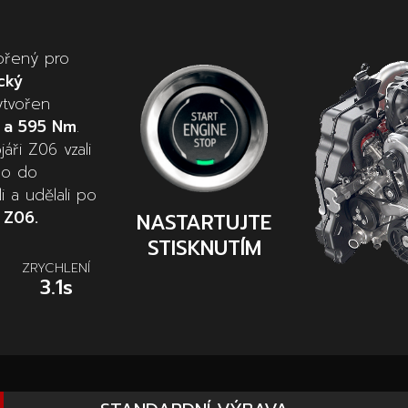
ořený pro
ický
ytvořen
 a 595 Nm
.
jáři Z06 vzali
 ho do
i a udělali po
 Z06.
NASTARTUJTE
STISKNUTÍM
ZRYCHLENÍ
3.1s