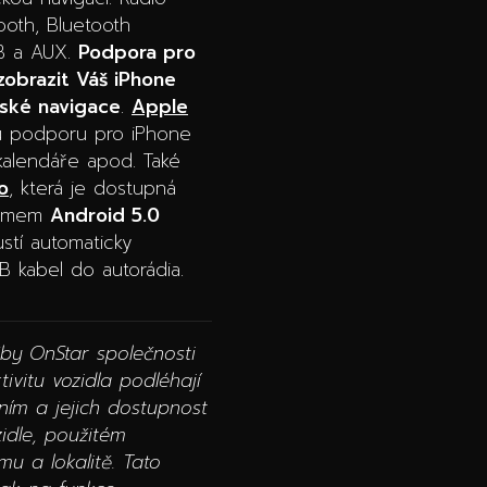
oth, Bluetooth
SB a AUX.
Podpora pro
zobrazit Váš iPhone
ské navigace
.
Apple
u podporu pro iPhone
 kalendáře apod. Také
o
, která je dostupná
stémem
Android 5.0
stí automaticky
B kabel do autorádia.
žby OnStar společnosti
tivitu vozidla podléhají
ním a jejich dostupnost
zidle, použitém
u a lokalitě. Tato