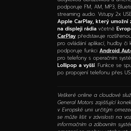
podporuje FM, AM, MP3, Blueto
streaming audio. Vstupy 2x U
Apple CarPlay, který umožní 
na displeji rádia
včetně
Evrop
CarPlay
představuje rozšířeno
pro ovládání aplikací, hudby či
podporuje funkci
Android Aut
pro telefony s operačním sy
Lollipop a vyšší
. Funkce se spu
po propojení telefonu přes US
Veškeré online a cloudové slu
General Motors zajišťující konek
v Evropské unii určitým omeze
se může lišit v závislosti na vo
informačním a zábavním systém