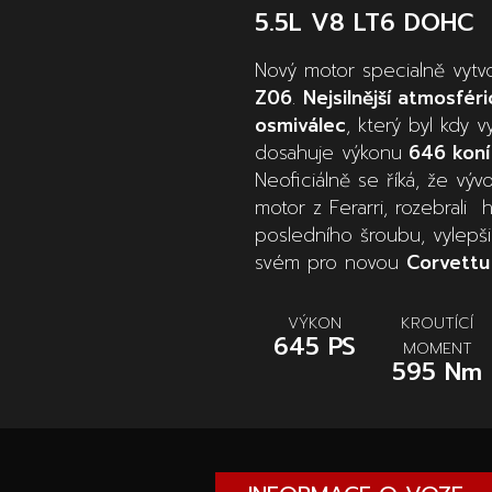
5.5L V8 LT6 DOHC
Nový motor specialně vytv
Z06
.
Nejsilnější atmosfér
osmiválec
, který byl kdy v
dosahuje výkonu
646 koní
Neoficiálně se říká, že vývo
motor z Ferarri, rozebrali
posledního šroubu, vylepšil
svém pro novou
Corvettu
VÝKON
KROUTÍCÍ
645 PS
MOMENT
595 Nm