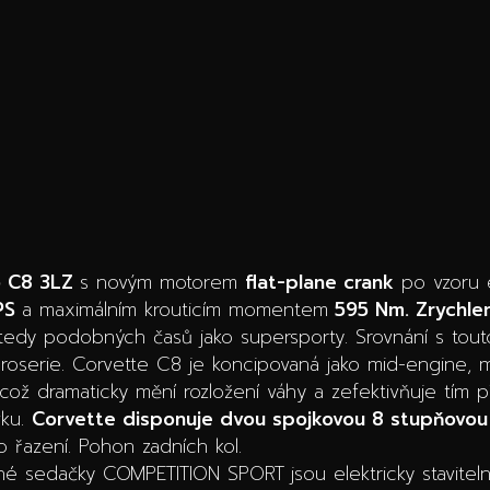
6 C8 3LZ
s novým motorem
flat-plane crank
po vzoru 
PS
a maximálním krouticím momentem
595 Nm.
Zrychle
tedy podobných časů jako supersporty. Srovnání s tout
roserie. Corvette C8 je koncipovaná jako mid-engine, 
což dramaticky mění rozložení váhy a zefektivňuje tím 
vku.
Corvette disponuje dvou spojkovou 8 stupňovo
 řazení. Pohon zadních kol.
ané sedačky COMPETITION SPORT
jsou elektricky stavit