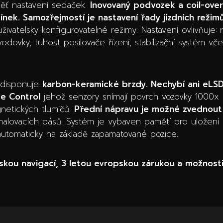
měť nastavení sedaček.
Inovovaný podvozek a coil-over 
nek. Samozřejmostí je nastavení řady jízdních režimů
uživatelsky konfigurovatelné režimy. Nastavení ovlivňuje:
dovky, tuhost posilovače řízení, stabilizační systém vče
u disponuje
karbon-keramické brzdy. Nechybí ani eLS
e Control
jehož senzory snímají povrch vozovky 1000x 
gnetických tlumičů.
Přední nápravu je možné zvednou
malovacích pásů. Systém je vybaven pamětí pro uložení
automaticky na základě zapamatované pozice.
kou navigací, 3 letou evropskou zárukou a možnosti