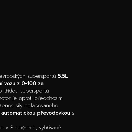
evropských supersportů
5.5L
ní vozu z 0-100 za
o třídou supersportů
motor je oproti předchozím
přenos síly nefalšovaného
u automatickou převodovkou
s
elné v 8 směrech, vyhřívané