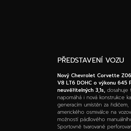
PŘEDSTAVENÍ VOZU
Nový Chevrolet Corvette Z0
V8 LT6 DOHC o výkonu 645 
neuvěřitelných 3,1s,
dosahuje 
napomáhá i nová konstrukce ka
generacím umístěn za řidičem, 
amerického osmiválce na vozo
možností pádlového manuálního
Sportovně tvarované perforov