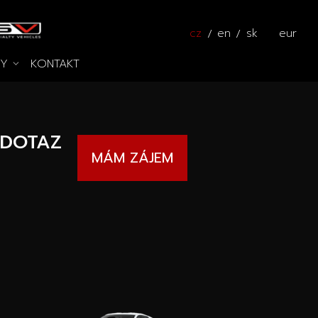
cz
en
sk
eur
KY
KONTAKT
Pros
zy na cestě
Kalkulátor
 DOTAZ
MÁM ZÁJEM