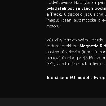
i odvětrávané. Nechybí ani pa
ovladatelnost za všech podmí
a Track.
K dispozici jsou i dva 
(mapu) řazení automatické převo
motoru.
Vůz díky příplatkovému balíčk
redukci prokluzu.
Magnetic Rid
nastavení vizkozity (tuhosti) ma
parkování nebo přejíždění zpo
GPS, zvednutí se pak aktivuje 
Jedná se o EU model s Evrops