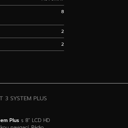
8
2
2
T 3 SYSTEM PLUS
tem Plus
s 8″ LCD HD
kou navigací. Rádio