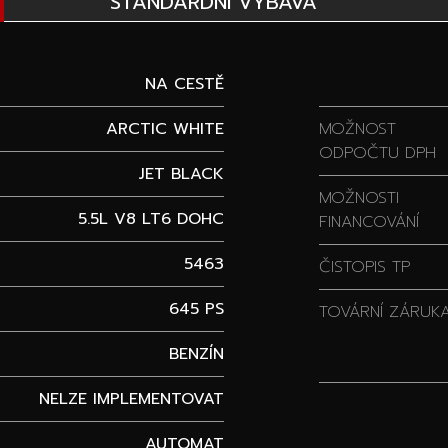
STANDARDNÍ VÝBAVA
NA CESTĚ
ARCTIC WHITE
MOŽNOST
ODPOČTU DPH
JET BLACK
MOŽNOSTI
5.5L V8 LT6 DOHC
FINANCOVÁNÍ
5463
ČISTOPIS TP
645 PS
TOVÁRNÍ ZÁRUK
BENZÍN
NELZE IMPLEMENTOVAT
AUTOMAT