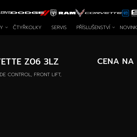
ERVIS
Y
ČTYŘKOLKY
SERVIS
PŘÍSLUŠENSTVÍ
NOVIN
vozy
chna příslušenství
Novinky
Autooutlet Design
Speciální akce
Pace Edwards
Ojeté vozy
Archiv
Wheel 
Vo
ETTE Z06 3LZ
CENA NA
RIDE CONTROL, FRONT LIFT,