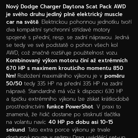
Nový Dodge Charger Daytona Scat Pack AWD
je svého druhu jediný plně elektrický muscle
car na světě
. Elektrickou pohonnou jednotku tvoří
dva kompaktní synchronní střídavé motory
spojené s přední, resp. se zadní nápravou. Jedná
se tedy ve své podstatě o pohon všech kol
AWD, což značně rozšiřuje použitelnost vozu.
Kombinovaný výkon motoru činí až extrémních
670 HP s maximem krouticího momentu 850
Nm!
Rozložení maximálního výkonu je v
poměru
50/50
tedy 335 HP na přední 335 HP na zadní
nápravě. Standardně má vůz k dispozici 630 HP
a špičku extrémního výkonu lze získat krátkodobě
prostřednictvím
funkce PowerShot
. V praxi to
znamená, že řidič dostane po stisknutí tlačítka
na volantu navíc
40 HP po dobu asi 10-15
sekund
. Tato extra porce výkonu je trvale
dostupná pouze v režimu Drag uvádějící set-up