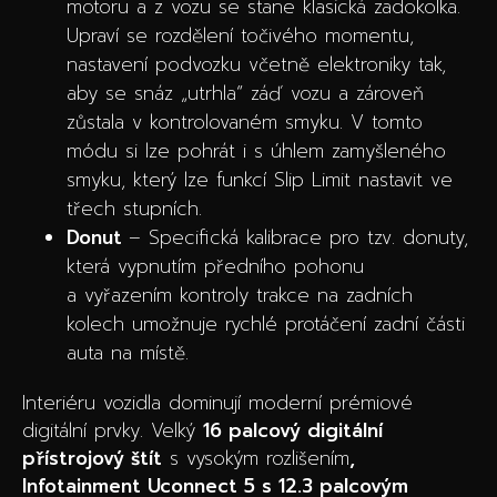
motoru a z vozu se stane klasická zadokolka.
Upraví se rozdělení točivého momentu,
nastavení podvozku včetně elektroniky tak,
aby se snáz „utrhla“ záď vozu a zároveň
zůstala v kontrolovaném smyku. V tomto
módu si lze pohrát i s úhlem zamyšleného
smyku, který lze funkcí Slip Limit nastavit ve
třech stupních.
Donut
– Specifická kalibrace pro tzv. donuty,
která vypnutím předního pohonu
a vyřazením kontroly trakce na zadních
kolech umožnuje rychlé protáčení zadní části
auta na místě.
Interiéru vozidla dominují moderní prémiové
digitální prvky. Velký
16 palcový digitální
přístrojový štít
s vysokým rozlišením
,
Infotainment Uconnect 5 s 12.3 palcovým