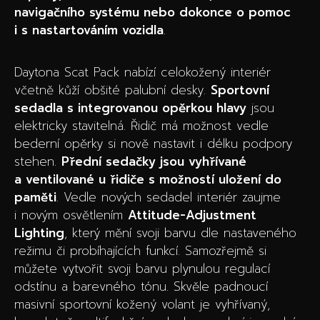
navigačního systému nebo dokonce o pomoc
i s nastartováním vozidla
.
Daytona Scat Pack nabízí celokožený interiér
včetně kůží obšité palubní desky.
Sportovní
sedadla s integrovanou opěrkou hlavy
jsou
elektricky stavitelná. Řidič má možnost vedle
bederní opěrky si nově nastavit i délku podpory
stehen.
Přední sedačky jsou vyhřívané
a ventilované u řidiče s možností uložení do
paměti
. Vedle nových sedadel interiér zaujme
i novým osvětlením
Attitude-Adjustment
Lighting
, který mění svoji barvu dle nastaveného
režimu či probíhajících funkcí. Samozřejmě si
můžete vytvořit svoji barvu plynulou regulací
odstínu a barevného tónu. Skvěle padnoucí
masivní sportovní kožený volant je vyhřívaný,