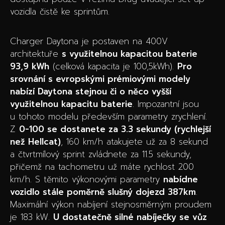
vozidla čistě ke sprintům.
Charger Daytona je postaven na 400V
architektuře
s využitelnou kapacitou baterie
93,9 kWh
(celková kapacita je 100,5kWh).
Pro
srovnání s evropskými prémiovými modely
nabízí Daytona stejnou či o něco vyšší
využitelnou kapacitu baterie
. Impozantní jsou
u tohoto modelu především parametry zrychlení.
Z
0-100 se dostanete za 3.3 sekundy (rychlejší
než Hellcat)
, 160 km/h atakujete už za 8 sekund
a čtvrtmílový sprint zvládnete za 11.5 sekundy,
přičemž na tachometru už máte rychlost 200
km/h. S těmito výkonovými parametry
nabídne
vozidlo stále poměrně slušný dojezd 387km
.
Maximální výkon nabíjení stejnosměrným proudem
je 183 kW.
U dostatečně silné nabíječky se vůz