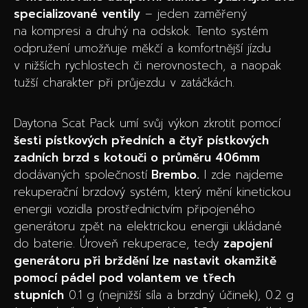
specializované ventily
– jeden zaměřený
na kompresi a druhý na odskok. Tento systém
odpružení umožňuje měkčí a komfortnější jízdu
v nižších rychlostech či nerovnostech, a naopak
tužší charakter při průjezdu v zatáčkách.
Daytona Scat Pack umí svůj výkon zkrotit pomocí
šesti pístkových předních a čtyř pístkových
zadních brzd s kotouči o průměru 406mm
dodávaných společností
Brembo.
I zde najdeme
rekuperační brzdový systém, který mění kinetickou
energii vozidla prostřednictvím připojeného
generátoru zpět na elektrickou energii ukládané
do baterie. Úroveň rekuperace, tedy
zapojení
generátoru při brždění lze nastavit okamžitě
pomocí pádel pod volantem ve třech
stupních
0.1 g (nejnižší síla a brzdný účinek), 0.2 g