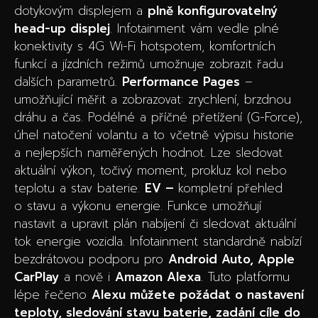
dotykovým displejem a
plně konfigurovatelný
head-up displej
. Infotainment vám vedle plné
konektivity s 4G Wi-Fi hotspotem, komfortních
funkcí a jízdních režimů umožnuje zobrazit řadu
dalších parametrů.
Performance Pages
–
umožňující měřit a zobrazovat: zrychlení, brzdnou
dráhu a čas. Podélné a příčné přetížení (G-Force),
úhel natočení volantu a to včetně výpisu historie
a nejlepších naměřených hodnot. Lze sledovat
aktuální výkon, točivý moment, prokluz kol nebo
teplotu a stav baterie.
EV –
kompletní přehled
o stavu a výkonu energie. Funkce umožňují
nastavit a upravit plán nabíjení či sledovat aktuální
tok energie vozidla. Infotainment standardně nabízí
bezdrátovou podporu pro
Android Auto, Apple
CarPlay
a nově i
Amazon Alexa
. Tuto platformu
lépe řečeno
Alexu můžete požádat o nastavení
teploty, sledování stavu baterie, zadání cíle do