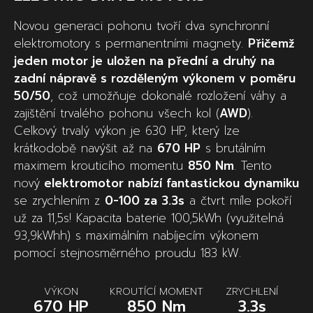
Novou generaci pohonu tvoří dva synchronní
elektromotory s permanentními magnety.
Přičemž
jeden motor
je uložen na přední a druhý na
zadní nápravě s rozděleným výkonem v poměru
50/50
, což umožňuje dokonalé rozložení váhy a
zajištění trvalého pohonu všech kol (
AWD
).
Celkový trvalý výkon je 630 HP, který lze
krátkodobě navýšit až na
670 HP
s brutálním
maximem krouticího momentu
850 Nm
. Tento
nový
elektromotor nabízí fantastickou dynamiku
se zrychlením z
0-100 za 3.3s
a čtvrt míle pokoří
už za 11,5s! Kapacita baterie 100,5kWh (využitelná
93,9kWhh) s maximálním nabíjecím výkonem
pomocí stejnosměrného proudu 183 kW.
VÝKON
KROUTÍCÍ MOMENT
ZRYCHLENÍ
670 HP
850 Nm
3.3s