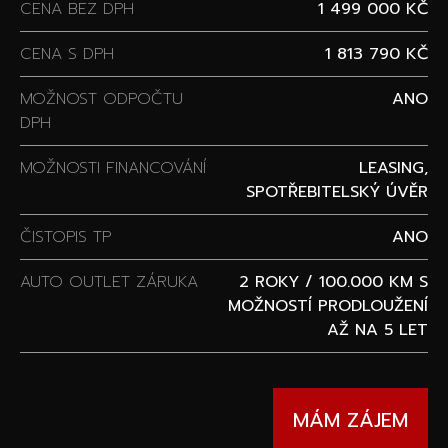
CENA BEZ DPH
1 499 000 KČ
CENA S DPH
1 813 790 KČ
MOŽNOST ODPOČTU
ANO
DPH
MOŽNOSTI FINANCOVÁNÍ
LEASING,
SPOTŘEBITELSKÝ ÚVĚR
ČISTOPIS TP
ANO
AUTO OUTLET ZÁRUKA
2 ROKY / 100.000 KM S
MOŽNOSTÍ PRODLOUŽENÍ
AŽ NA 5 LET
MÁM ZÁJEM