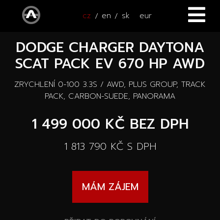
cz
en
sk
eur
DODGE CHARGER DAYTONA
ÚVOD
SCAT PACK EV 670 HP AWD
VOZY
ZRYCHLENÍ 0-100 3.3S / AWD, PLUS GROUP, TRACK
ČTYŘKOLKY
Všechny vozy
PACK, CARBON-SUEDE, PANORAMA
SERVIS
1 499 000 KČ
BEZ DPH
Nové vozy
PŘÍSLUŠENSTVÍ
1 813 790 KČ
S DPH
Autooutlet Design
NOVINKY
Všechna příslušenství
Ojeté vozy
MÁM ZÁJEM
KONTAKT
Novinky
Pace Edwards
Vozy na cestě