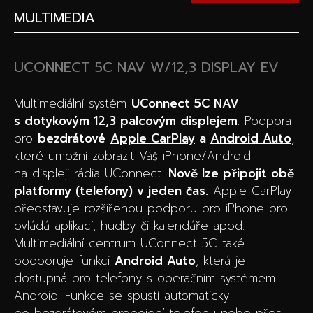
MULTIMEDIA
UCONNECT 5C NAV W/12,3 DISPLAY EV
Multimediální systém
UConnect 5C NAV
s dotykovým 12,3 palcovým displejem
. Podpora
pro
bezdrátové
Apple CarPlay
a
Android Auto
,
které umožní zobrazit Váš iPhone/Android
na displeji rádia UConnect.
Nově lze připojit obě
platformy (telefony) v jeden čas.
Apple CarPlay
představuje rozšířenou podporu pro iPhone pro
ovládá aplikací, hudby či kalendáře apod.
Multimediální centrum UConnect 5C také
podporuje funkci
Android Auto
, která je
dostupná pro telefony s operačním systémem
Android. Funkce se spustí automaticky
po bezdrátovém propojení telefonu nebo přes