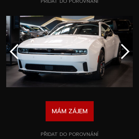
Speciální akce
PŘIDAT DO POROVNÁNÍ
Wheel Pros
Kalkulátor
Archiv
MÁM ZÁJEM
PŘIDAT DO POROVNÁNÍ