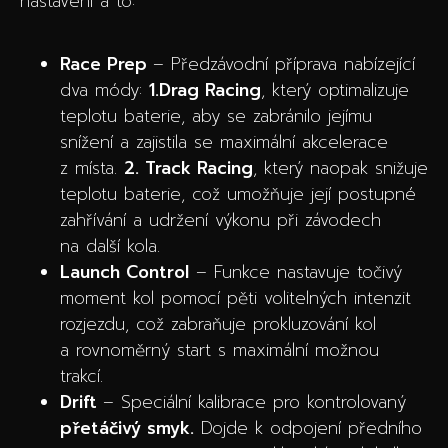
nastavení a to:
Race Prep
– Předzávodní příprava nabízející
dva módy:
1.Drag Racing
, který optimalizuje
teplotu baterie, aby se zabránilo jejímu
snížení a zajistila se maximální akcelerace
z místa.
2. Track Racing
, který naopak snižuje
teplotu baterie, což umožňuje její postupné
zahřívání a udržení výkonu při závodech
na další kola.
Launch Control
– Funkce nastavuje točivý
moment kol pomocí pěti volitelných intenzit
rozjezdu, což zabraňuje prokluzování kol
a rovnoměrný start s maximální možnou
trakcí.
Drift
– Speciální kalibrace pro kontrolovaný
přetáčivý smyk.
Dojde k odpojení předního