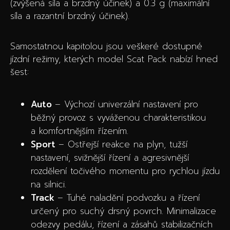
(zvýšená síla a brzdný účinek) a 0.3 g (maximální
síla a razantní brzdný účinek).
Samostatnou kapitolou jsou veškeré dostupné
jízdní režimy, kterých model Scat Pack nabízí hned
šest:
Auto
– Výchozí univerzální nastavení pro
běžný provoz s vyváženou charakteristikou
a komfortnějším řízením.
Sport
– Ostřejší reakce na plyn, tužší
nastavení, svižnější řízení a agresivnější
rozdělení točivého momentu pro rychlou jízdu
na silnici.
Track
– Tuhé naladění podvozku a řízení
určený pro suchý drsný povrch. Minimalizace
odezvy pedálu, řízení a zásahů stabilizačních