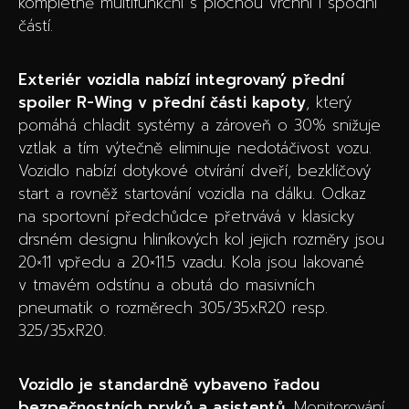
kompletně multifunkční s plochou vrchní i spodní
částí.
Exteriér vozidla nabízí integrovaný přední
spoiler R-Wing v přední části kapoty
, který
pomáhá chladit systémy a zároveň o 30% snižuje
vztlak a tím výtečně eliminuje nedotáčivost vozu.
Vozidlo nabízí dotykové otvírání dveří, bezklíčový
start a rovněž startování vozidla na dálku. Odkaz
na sportovní předchůdce přetrvává v klasicky
drsném designu hliníkových kol jejich rozměry jsou
20×11 vpředu a 20×11.5 vzadu. Kola jsou lakované
v tmavém odstínu a obutá do masivních
pneumatik o rozměrech 305/35xR20 resp.
325/35xR20.
Vozidlo je standardně vybaveno řadou
bezpečnostních prvků a asistentů
. Monitorování