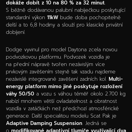
dokáže dobít z 10 na 80 % za 32 minut
.
S běžně dodávanou palubní nabíječkou poskytující
standardní výkon
11kW
bude doba pochopitelně
delší a to 6,8 hodiny a slouží pro klasické privátní
dobíjení.
Dodge vyvinul pro model Daytona zcela novou
podvozkovou platformu. Podvozek vozidla je
na přední nápravě tvořen nezávislým více
prvkovým zavěšením stejně tak vzadu najdeme
nezávislé integrované zavěšení zadních kol.
Multi-
energy platform mimo jiné poskytuje rozložení
váhy 50/50
a vozu s váhou téměř okolo 2.700 kg
nabízí mnohem větší ovladatelnost a obratnost
vozidla v zatáčkách než předchozí atmosférické
generace. Další specialitou modelu Scat Pak je
Adaptive Damping Suspension
. Jedná se
o
modifikované adaptivní tlumiče využívající dva