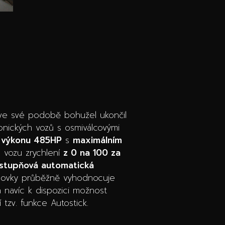
ií ve své podobě bohužel ukončil
onických vozů s osmiválcovými
 výkonu 485HP
s
maximálním
e vozu zrychlení
z 0 na 100 za
stupňová automatická
odovky průběžně vyhodnocuje
má navíc k dispozici možnost
zv. funkce Autostick.