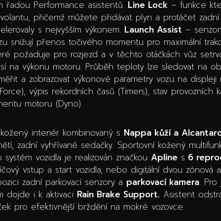
n řadou Performance asistentů.
Line Lock
– funkce kte
volantu, přičemž můžete přidávat plyn a protáčet zadní ko
elerovaly s nejvyšším výkonem.
Launch Assist
– senzory
uzu snižují přenos točivého momentu pro maximální trakc
které požaduje pro rozjezd a v těchto otáčkách vůz setrv
visí na výkonu motoru. Průběh teploty lze sledovat na 
ěřit a zobrazovat výkonové parametry vozu na displeji i
Force), výpis rekordních časů (Timers), stav provozních
entu motoru (Dyno).
ní kožený interiér kombinovaný s
Nappa kůží a Alcantar
ětí, zadní vyhřívané sedačky. Sportovní kožený multifunkč
o systém vozidla je realizován značkou
Apline
s
6 repro
íčový vstup a start vozidla, nebo digitální dvou zónová a
ozici zadní parkovací senzory a
parkovací kamera
. Pro
m dojde i k aktivaci
Rain Brake Support.
Asistent odstr
ek pro efektivnější brždění na mokré vozovce.