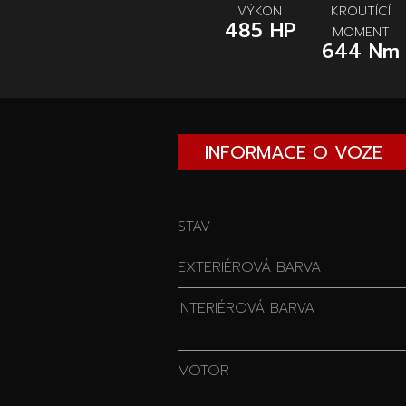
VÝKON
KROUTÍCÍ
485 HP
MOMENT
644 Nm
INFORMACE O VOZE
STAV
EXTERIÉROVÁ BARVA
INTERIÉROVÁ BARVA
MOTOR