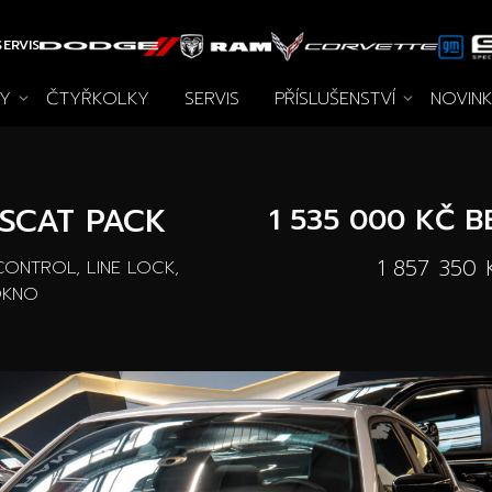
ERVIS
Y
ČTYŘKOLKY
SERVIS
PŘÍSLUŠENSTVÍ
NOVIN
vozy
chna příslušenství
Novinky
Autooutlet Design
Speciální akce
Pace Edwards
Ojeté vozy
Archiv
Wheel 
Vo
SCAT PACK
1 535 000 KČ
B
1 857 350 
CONTROL, LINE LOCK,
OKNO