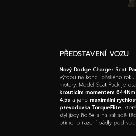
PŘEDSTAVENÍ VOZU
Nový Dodge Charger Scat P
výrobu na konci loňského roku.
motory. Model Scat Pack je o
krouticím momentem 644Nm
4.5s
a jeho
maximální rychlo
převodovka TorqueFlite
, kter
styl jízdy řidiče a na základě t
přímého řazení pádly pod vo