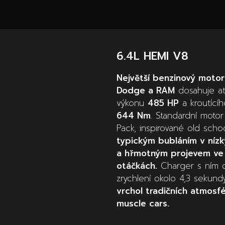
6.4L HEMI V8
Největší benzinový motor
Dodge a RAM
dosahuje at
výkonu
485 HP
a kroutící
644 Nm
. Standardní motor
Pack, inspirované old scho
typickým bubláním v níz
a hřmotným projevem ve
otáčkách.
Charger s ním 
zrychlení okolo 4,3 sekundy
vrchol tradičních atmosf
muscle cars.