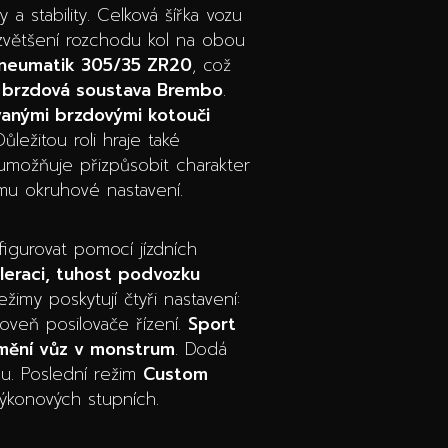
a stability. Celková šířka vozu
zvětšení rozchodu kol na obou
neumatik 305/35 ZR20
, což
 brzdová soustava Brembo
.
vanými brzdovými kotouči
ůležitou roli hraje také
 umožňuje přizpůsobit charakter
ému okruhové nastavení.
igurovat pomocí jízdních
leraci, tuhost podvozku
režimy poskytují čtyři nastavení:
oveň posilovače řízení.
Sport
mění vůz v monstrum
. Dodá
hu. Poslední režim
Custom
výkonových stupních.