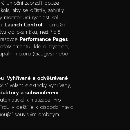
rá umožní zabrzdit pouze
la, aby se očistily, zahřály
 monitorující rychlost kol
i.
Launch Control
– umožní
ává do okamžiku, než řidič
obrazovce
Performance Pages
.
nfotainmentu. Jde o zrychlení,
 kapalin motoru (Gauges) nebo
ou
.
Vyhřívané a odvětrávané
ní volant elektricky vyhřívaný,
duktory a subwooferem
.
utomatická klimatizace. Pro
 jízdu v dešti je k dispozici navíc
aňující souvislým drobným