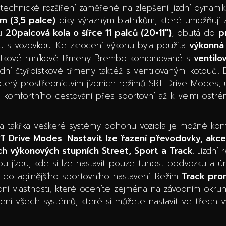
echnické rozšíření zaměřené na zlepšení jízdní dynamiky 
m (3,5 palce)
díky výrazným blatníkům, které umožňují 
ou
20palcová kola o šířce 11 palců (20×11″)
, obutá do
p
hu s vozovkou. Ke zkrocení výkonu byla použita
výkonná
pístkové hliníkové třmeny Brembo kombinované s
ventilo
zadní čtyřpístkové třmeny taktéž s ventilovanými kotouči. D
 který prostřednictvím jízdních režimů SRT Drive Modes,
od komfortního cestování přes sportovní až k velmi ostr
a takřka veškeré systémy pohonu vozidla je možné konf
T Drive Modes
.
Nastavit lze řazení převodovky, akce
h výkonových stupních Street, Sport a Track
. Jízdní 
 jízdu, kde si lze nastavit pouze tuhost podvozku a úr
do agilnějšího sportovního nastavení. Režim
Track pro
zdní vlastnosti, které oceníte zejména na závodním okru
avení všech systémů, které si můžete nastavit ve třech 