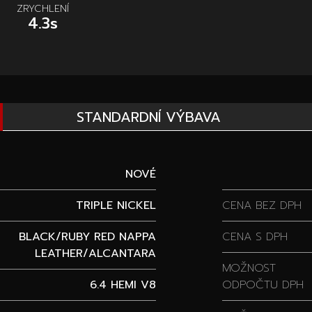
ZRYCHLENÍ
4.3s
STANDARDNÍ VÝBAVA
NOVÉ
TRIPLE NICKEL
CENA BEZ DPH
BLACK/RUBY RED NAPPA
CENA S DPH
LEATHER/ALCANTARA
MOŽNOST
6.4 HEMI V8
ODPOČTU DPH