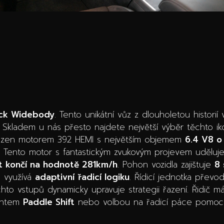
ack Widebody
. Tento unikátní vůz z dlouholetou histor
 Skladem u nás přesto najdete největší výběr těchto ik
sazen motorem 392 HEMI s největším objemem
6.4 V8 o
. Tento motor s fantastickým zvukovým projevem uděluj
st končí na hodnotě 281km/h
. Pohon vozidla zajištuje
8 
á využívá
adaptivní řadicí logiku
. Řídicí jednotka přev
ěchto vstupů dynamicky upravuje strategii řazení. Řidič 
lantem
Paddle Shift
nebo volbou na řadicí páce pomocí t