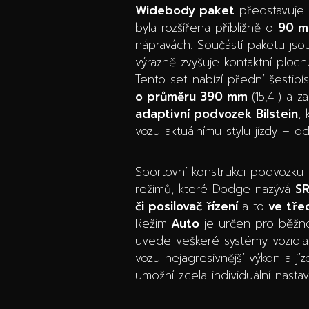
Widebody paket
představuje t
byla rozšířena přibližně o
90 m
nápravách. Součástí paketu js
výrazně zvyšuje kontaktní ploc
Tento set nabízí přední šesti
o průměru 390 mm
(15,4″) a 
adaptivní podvozek Bilstein
,
vozu aktuálnímu stylu jízdy – 
Sportovní konstrukci podvozku 
režimů, které Dodge nazývá
SR
či posilovač řízení
a to
ve třec
Režim
Auto
je určen pro běžnou
uvede veškeré systémy vozidla 
vozu nejagresivnější výkon a jí
umožní zcela individuální nast