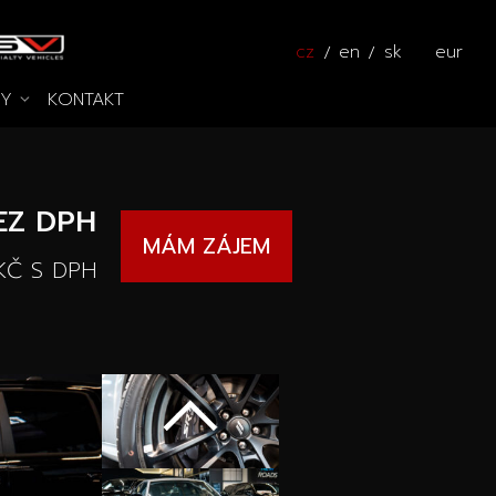
cz
en
sk
eur
KY
KONTAKT
Pros
zy na cestě
Kalkulátor
EZ DPH
MÁM ZÁJEM
KČ
S DPH