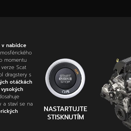
 v nabídce
mosférického
ho momentu
 verze Scat
ol dragstery s
kých otáčkách
 vysokých
dosahuje
 a staví se na
NASTARTUJTE
érických
STISKNUTÍM