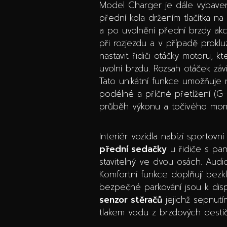
Model Charger je dále vybave
přední kola držením tlačítka na 
a po uvolnění přední brzdy akc
při rozjezdu a v případě prokl
nastavit řidiči otáčky motoru, 
uvolní brzdu. Rozsah otáček zá
Tato unikátní funkce umožňuje m
podélné a příčné přetížení (G-
průběh výkonu a točivého mom
Interiér vozidla nabízí sportov
přední sedačky
u řidiče s pam
stavitelný ve dvou osách. Audi
Komfortní funkce doplňují bezkl
bezpečné parkování jsou k disp
senzor stěračů
jejichž sepnutí
tlakem vodu z brzdových destič