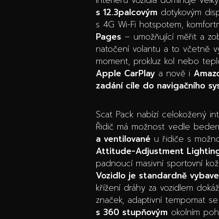
s 12.3palcovým
dotykovým displ
s 4G Wi-Fi hotspotem, komfortn
Pages
– umožňující měřit a zob
natočení volantu a to včetně v
moment, prokluz kol nebo tepl
Apple CarPlay
a nově i
Amazo
zadání cíle do navigačního s
Scat Pack nabízí celokožený in
Řidič má možnost vedle bedern
a ventilované
u řidiče s možno
Attitude-Adjustment Lightin
padnoucí masivní sportovní kože
Vozidlo je standardně vybav
křížení dráhy za vozidlem dokáž
značek, adaptivní tempomat se 
s 360 stupňovým
okolním pohl