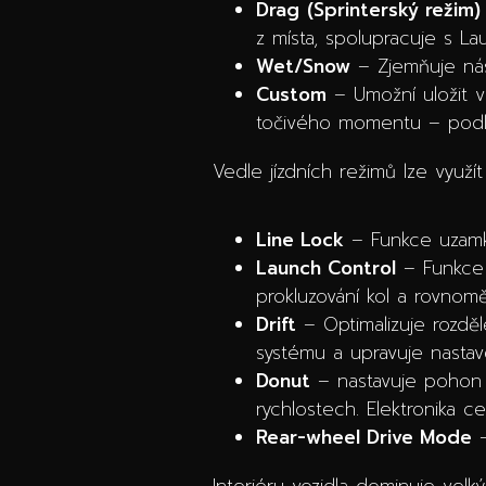
Drag
(Sprinterský režim)
z místa, spolupracuje s La
Wet/Snow
– Zjemňuje nás
Custom
– Umožní uložit vl
točivého momentu – podle
Vedle jízdních režimů lze využít
Line Lock
– Funkce uzamkn
Launch Control
– Funkce n
prokluzování kol a rovnomě
Drift
– Optimalizuje rozdě
systému a upravuje nastav
Donut
– nastavuje pohon a 
rychlostech. Elektronika c
Rear-wheel Drive Mode
–
Interiéru vozidla dominuje velk