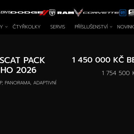
ERVIS
Y
ČTYŘKOLKY
SERVIS
PŘÍSLUŠENSTVÍ
NOVIN
vozy
chna příslušenství
Novinky
Autooutlet Design
Speciální akce
Pace Edwards
Ojeté vozy
Archiv
Wheel 
Vo
SCAT PACK
1 450 000 KČ
B
 HO 2026
1 754 500 
, PANORAMA, ADAPTIVNÍ