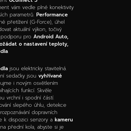
ment vám vedle plné konektivity
lších parametrů.
Performance
né přetížení (G-Force), úhel
vat aktuální výkon, točivý
ou podporu pro
Android Auto,
žádat o nastavení teploty,
idla
.
adla
jsou elektricky stavitelná.
dní sedačky jsou
vyhřívané
aujme i novým osvětlením
hajících funkcí. Skvěle
 vrchní i spodní částí.
rování slepého úhlu, detekce
e rozpoznávání dopravních
e k dispozici senzory a
kameru
 přední kola, abyste si je