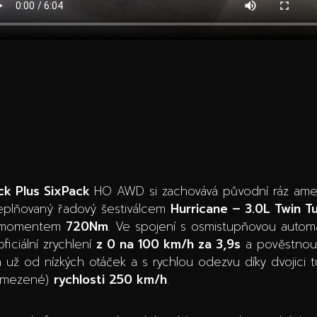
ck Plus SixPack
HO AWD si zachovává původní ráz ame
plňovaný řadový šestiválcem
Hurricane – 3.0L Twin 
m momentem
720Nm
. Ve spojení s osmistupňovou auto
iciální zrychlení
z 0 na 100 km/h za 3,9s
a pověstnou č
ah už od nízkých otáček a s rychlou odezvu díky dvojic
 omezené)
rychlosti 250 km/h
.