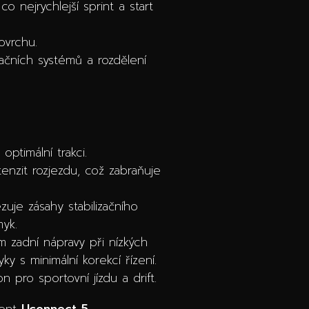
 nejrychlejší sprint a start
ovrchu.
začních systémů a rozdělení
ptimální trakci.
enzit rozjezdu, což zabraňuje
je zásahy stabilizačního
myk.
m zadní nápravy při nízkých
y s minimální korekcí řízení.
pro sportovní jízdu a drift.
ment
Uconnect 5