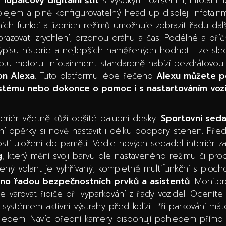
ejem a plně konfigurovatelný head-up displej. Infotain
ích funkcí a jízdních režimů umožnuje zobrazit řadu da
razovat: zrychlení, brzdnou dráhu a čas. Podélné a příč
ýpisu historie a nejlepších naměřených hodnot. Lze sledo
otu motoru. Infotainment standardně nabízí bezdrátov
n Alexa
. Tuto platformu lépe řečeno
Alexu můžete po
ystému nebo dokonce o pomoc i s nastartováním voz
teriér včetně kůží obšité palubní desky.
Sportovní sed
í opěrky si nově nastavit i délku podpory stehen. Pře
stí uložení do paměti. Vedle nových sedadel interiér z
g
, který mění svoji barvu dle nastaveného režimu či probí
ný volant je vyhřívaný, kompletně multifunkční s plochou
eno řadou bezpečnostních prvků a asistentů
. Monito
e varovat řidiče při vyparkování z řady vozidel. Ocenít
systémem aktivní výstrahy před kolizí. Při parkování mát
edem. Navíc přední kamery disponují pohledem přímo na