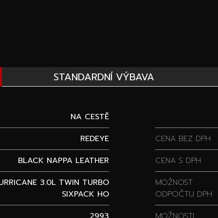
STANDARDNÍ VÝBAVA
NA CESTĚ
REDEYE
CENA BEZ DPH
BLACK NAPPA LEATHER
CENA S DPH
URRICANE 3.0L TWIN TURBO
MOŽNOST
SIXPACK HO
ODPOČTU DPH
2993
MOŽNOSTI