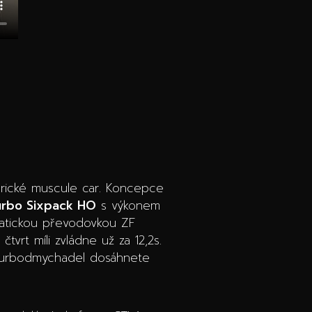
rické muscule car. Koncepce
Turbo Sixpack HO
s výkonem
matickou převodovkou ZF
tvrt míli zvládne už za 12,2s.
i turbodmychadel dosáhnete