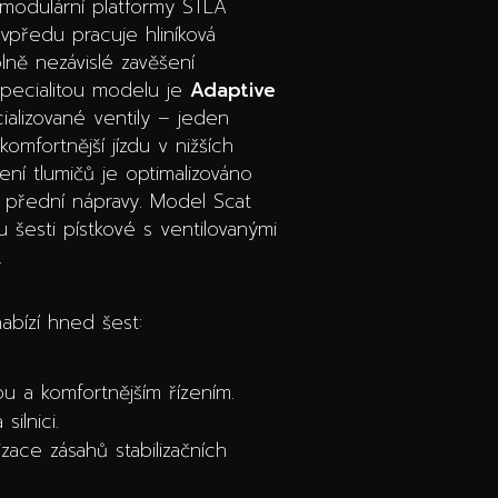
 modulární platformy STLA
 vpředu pracuje hliníková
plně nezávislé zavěšení
specialitou modelu je
Adaptive
ializované ventily – jeden
fortnější jízdu v nižších
ení tlumičů je optimalizováno
 přední nápravy. Model Scat
u šesti pístkové s ventilovanými
.
abízí hned šest:
ou a komfortnějším řízením.
ilnici.
ace zásahů stabilizačních