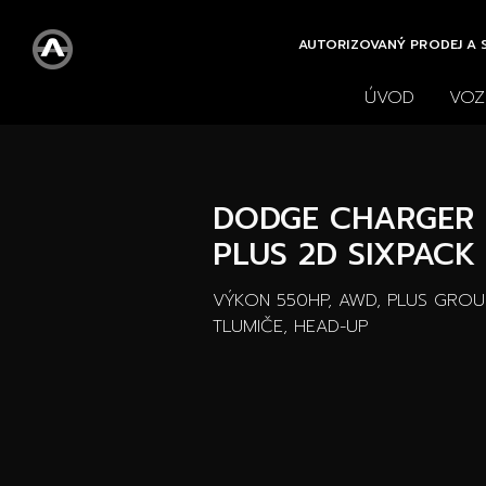
AUTORIZOVANÝ PRODEJ A S
ÚVOD
VOZ
Všechny vozy
Nové 
Vše
DODGE CHARGER 
PLUS 2D SIXPACK
VÝKON 550HP, AWD, PLUS GROUP
TLUMIČE, HEAD-UP