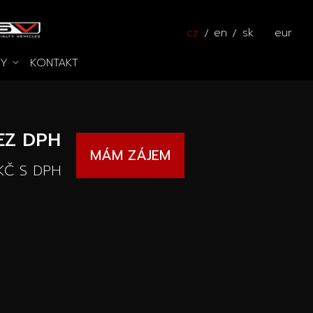
cz
en
sk
eur
KY
KONTAKT
Pros
zy na cestě
Kalkulátor
EZ DPH
MÁM ZÁJEM
KČ
S DPH