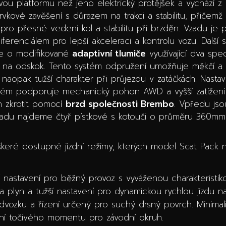
ou platformu než jeho elektrický protějšek a vychází z
vkové zavěšení s důrazem na trakci a stabilitu, přičemž
á pro přesné vedení kol a stabilitu při brzděn. Vzadu je 
renciálem pro lepší akceleraci a kontrolu vozu. Další 
se o modifikované
adaptivní tlumiče
využívající dva spec
na odskok. Tento systém odpružení umožňuje měkčí a kom
naopak tužší charakter při průjezdu v zatáčkách. Nastav
stém podporuje mechanický pohon AWD a vyšší zatížení
n zkrotit pomocí
brzd společnosti Brembo
. Vpředu jso
adu najdeme čtyř pístkové s kotouči o průměru 360mm
keré dostupné jízdní režimy, kterých model Scat Pack n
í nastavení pro běžný provoz s vyváženou charakteristik
 plyn a tužší nastavení pro dynamickou rychlou jízdu na s
ozku a řízení určený pro suchý drsný povrch. Minimaliz
ení točivého momentu pro závodní okruh.