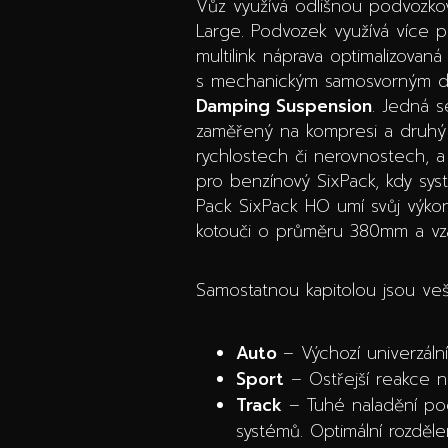
Vůz využívá odlišnou podvozkov
Large. Podvozek využívá více pr
multilink náprava optimalizovan
s mechanickým samosvorným dife
Damping Suspension
. Jedná 
zaměřený na kompresi a druhý 
rychlostech či nerovnostech, a 
pro benzínový SixPack, kdy sy
Pack SixPack HO umí svůj výko
kotouči o průměru 380mm a vz
Samostatnou kapitolou jsou veš
Auto
– Výchozí univerzáln
Sport
– Ostřejší reakce na
Track
– Tuhé naladění podv
systémů. Optimální rozděl