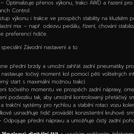
– Optimalizuje přenos výkonu, trakci AWD a řazení pro co
unch Control.
tup výkonu i trakce ve prospěch stability na kluzkém p
astní mix – např. odezvu pedálu, řízení, chování stabili
 preferencí řidiče.
 speciální Závodní nastavení a to:
e přední brzdy a umožní zahřát zadní pneumatiky pro o
astavuje točivý moment kol pomocí pěti volitelných int
rný start s maximální možnou trakcí.
lení točivého momentu ve prospěch zadní nápravy, omezu
ení podvozku tak, aby umožnil kontrolovaný přetáčivý s
trakční systémy pro rychlou a stabilní rotaci vozu kole
elkově usnadňuje řidič provádět konzistentní kruhové smyk
 Odpojuje přední nápravu a umožňuje čistý zadní pohon 
ý
16palcový digitální štít
s vysokým rozlišením, Infotain