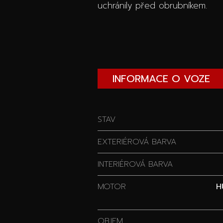
uchránily před obrubníkem.
INFORMACE O VOZE
STAV
EXTERIÉROVÁ BARVA
INTERIÉROVÁ BARVA
MOTOR
H
OBJEM