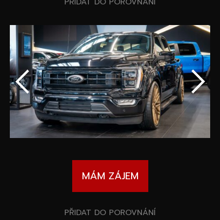
Speciální akce
PŘIDAT DO POROVNÁNÍ
Wheel Pros
Kalkulátor
Archiv
MÁM ZÁJEM
PŘIDAT DO POROVNÁNÍ