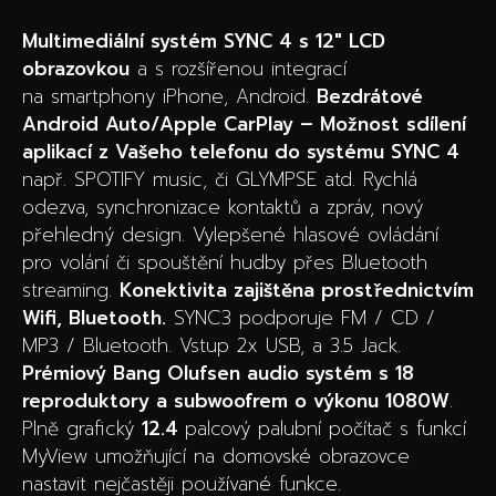
Multimediální systém SYNC 4 s 12″ LCD
obrazovkou
a s rozšířenou integrací
na smartphony iPhone, Android.
Bezdrátové
Android Auto/Apple CarPlay – Možnost sdílení
aplikací z Vašeho telefonu do systému SYNC 4
např. SPOTIFY music, či GLYMPSE atd. Rychlá
odezva, synchronizace kontaktů a zpráv, nový
přehledný design. Vylepšené hlasové ovládání
pro volání či spouštění hudby přes Bluetooth
streaming.
Konektivita zajištěna prostřednictvím
Wifi, Bluetooth.
SYNC3 podporuje FM / CD /
MP3 / Bluetooth. Vstup 2x USB, a 3.5 Jack.
Prémiový Bang Olufsen audio systém s 18
reproduktory a subwoofrem o výkonu 1080W
.
Plně grafický
12.4
palcový palubní počítač s funkcí
MyView umožňující na domovské obrazovce
nastavit nejčastěji používané funkce.