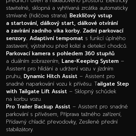
předních dveří a nákladového prostoru. Elektricky
stavitelné, sklopná a vyhřívaná zrcátka automaticky
stmívané (řidičova strana).
Bezklíčový vstup
a startování, dálkový start, dálkové otvírání
a zavírání zadního víka korby. Zadní parkovací
senzory.
Adaptivní tempomat
s funkcí úplného
zastavení, výstrahou před kolizí a detekcí chodců.
P
arkovací kamera s pohledem 360 stupňů
a duálním zobrazením,
Lane-Keeping System
–
Asistent pro hlídání a udržení vozu v jízdním
pruhu,
Dynamic Hitch Assist
– Asistent pro
snadné naparkování vozu k přívěsu. T
ailgate Step
with Tailgate Lift Assist
– Sklopný schůdek
na korbu vozu.
Pro Trailer Backup Assist
– Asistent pro snadné
parkování s přívěsem, Příprava tažného zařízení,
Přídavný chladič převodovky, Zesílené přední
stabilizátory.