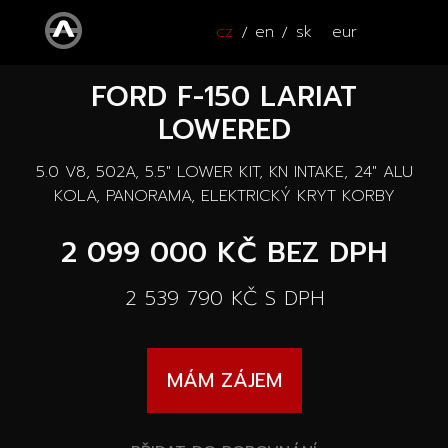
cz
en
sk
eur
FORD F-150 LARIAT
ÚVOD
LOWERED
VOZY
5.0 V8, 502A, 5.5" LOWER KIT, KN INTAKE, 24" ALU
ČTYŘKOLKY
Všechny vozy
KOLA, PANORAMA, ELEKTRICKÝ KRYT KORBY
SERVIS
2 099 000 KČ
BEZ DPH
Nové vozy
PŘÍSLUŠENSTVÍ
2 539 790 KČ
S DPH
Autooutlet Design
NOVINKY
Všechna příslušenství
Ojeté vozy
MÁM ZÁJEM
KONTAKT
Novinky
Pace Edwards
Vozy na cestě