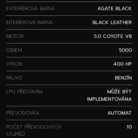
EXTERIÉROVÁ BARVA
AGATE BLACK
INTERIÉROVÁ BARVA
BLACK LEATHER
MOTOR
5.0 COYOTE V8
OBJEM
5000
VÝKON
400 HP
PALIVO
BENZÍN
LPG PŘESTAVBA
MŮŽE BÝT
IMPLEMENTOVÁNA
PŘEVODOVKA
AUTOMAT
POČET PŘEVODOVÝCH
10
STUPŇŮ