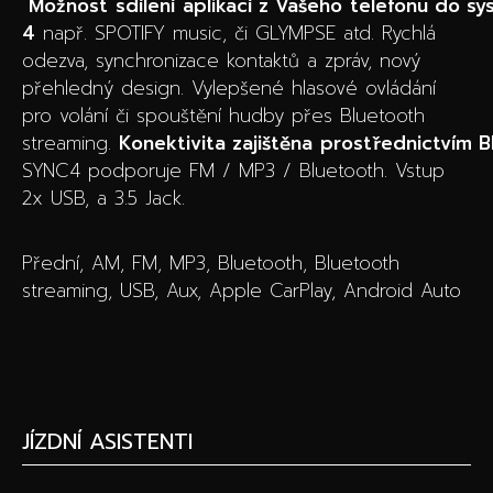
Možnost
sdílení
aplikací
z
Vašeho
telefonu
do
sy
4
např. SPOTIFY music, či GLYMPSE atd. Rychlá
odezva, synchronizace kontaktů a zpráv, nový
přehledný design. Vylepšené hlasové ovládání
pro volání či spouštění hudby přes Bluetooth
streaming.
Konektivita
zajištěna
prostřednictvím
B
SYNC4 podporuje FM / MP3 / Bluetooth. Vstup
2x USB, a 3.5 Jack.
Přední, AM, FM, MP3, Bluetooth, Bluetooth
streaming, USB, Aux, Apple CarPlay, Android Auto
JÍZDNÍ ASISTENTI