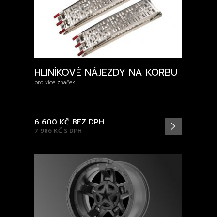
HLINÍKOVÉ NÁJEZDY NA KORBU
pro více značek
6 600 KČ
BEZ DPH
7 986 KČ
S DPH