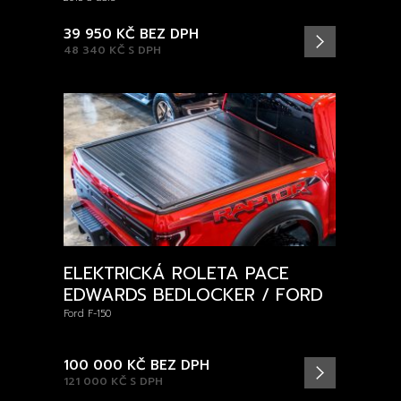
39 950 KČ
BEZ DPH
48 340 KČ
S DPH
ELEKTRICKÁ ROLETA PACE
EDWARDS BEDLOCKER / FORD
Ford F-150
100 000 KČ
BEZ DPH
121 000 KČ
S DPH