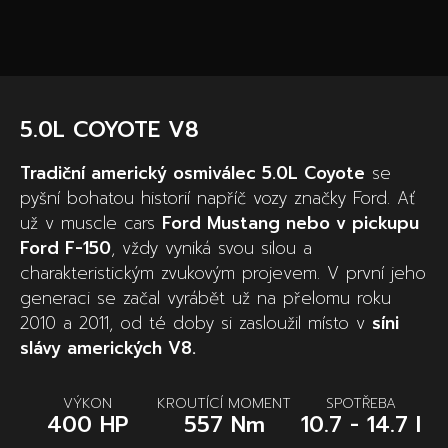
5.0L COYOTE V8
Tradiční americký osmiválec 5.0L Coyote
se
pyšní bohatou historií napříč vozy značky Ford. Ať
už v muscle cars
Ford Mustang nebo v pickupu
Ford F-150
, vždy vyniká svou silou a
charakteristickým zvukovým projevem. V první jeho
generaci se začal vyrábět už na přelomu roku
2010 a 2011, od té doby si zasloužil místo v
síni
slávy amerických V8.
VÝKON
KROUTÍCÍ MOMENT
SPOTŘEBA
400 HP
557 Nm
10.7 - 14.7 l