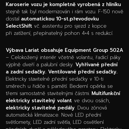
Karoserie vozu je kompletně vyrobená z hliníku
stejně tak byl modernizován i rám vozu. F-150 nově
dostal
automatickou 10-st.převodovku
SelectShift
vč. asistentu pro sjezd z kopce
při zatížení, přepínatelný pohon 4×4 s redukcí.
Výbava Lariat obsahuje Equipment Group 502A
– Celokožený interiér včetně volantu, řadicí páky
výplně dveří a palubní desky.
Vyhřívané přední
a zadní sedačky. Ventilované přední sedačky.
Elektricky stavitelné přední sedačky v 10-ti
směrech u řidiče s pamětí. Bederní opěrka se
třemi samostatně stavitelnými částmi.
Multifunkční
elektricky stavitelný volant
ve dvou osách,
elektricky stavitelné pedály
. Dvou zónová
automatická klimatizace. Nové LED přední
světlomety, LED zadní světla, LED osvětlení