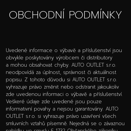
OBCHODNÍ PODMÍNKY
Uvedené informace o výbavě a příslušenství jsou
obvykle poskytovány výrobcem či distributory
a mohou obsahovat chyby. AUTO OUTLET s.r.o.
neodpovídá za úplnost, správnost či aktuálnost
popisu. Z tohoto důvodu si AUTO OUTLET s.r.o.
vyhrazuje právo změnit nebo odstranit jakoukoliv
zde uvedenou informaci o výbavě a příslušenství.
Veškeré údaje zde uvedené jsou pouze
informativní povahy a nejsou garantovány. AUTO
OUTLET s.r.o. si vyhrazuje právo uzavření všech
smluvních vztahů písemně. Nejedná se o závaznou
nabídku ve smyslu § 1732 Občanského zákoníku.