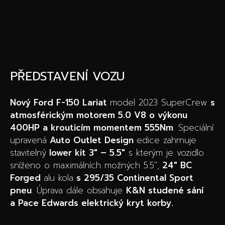
PŘEDSTAVENÍ VOZU
Nový Ford F-150 Lariat
model 2023 SuperCrew
s
atmosférickým motorem 5.0 V8 o výkonu
400HP a krouticím momentem 555Nm
. Speciální
upravená
Auto Outlet Design
edice zahrnuje
stavitelný
lower kit 3″ – 5.5″
s kterým je vozidlo
sníženo o maximálních možných 5.5″,
24″ BC
Forged
alu kola
s 295/35 Continental Sport
pneu
. Úprava dále obsahuje
K&N studené sání
a Pace Edwards elektrický kryt korby.