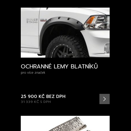
OCHRANNÉ LEMY BLATNÍKŮ
pro více značek
25 900 KČ
BEZ DPH
31 339 KČ
S DPH