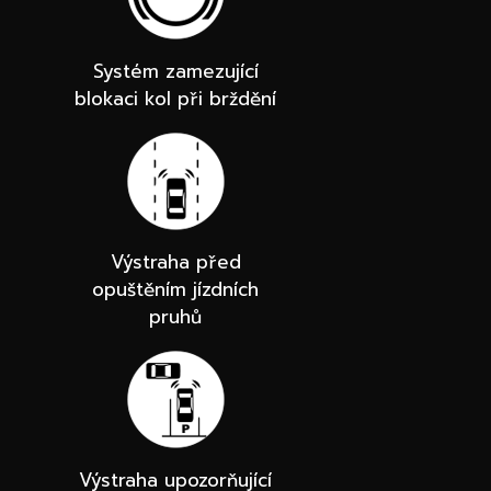
Systém zamezující
blokaci kol při brždění
Výstraha před
opuštěním jízdních
pruhů
Výstraha upozorňující