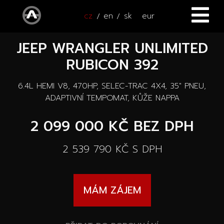
cz
en
sk
eur
JEEP WRANGLER UNLIMITED
ÚVOD
RUBICON 392
VOZY
6.4L HEMI V8, 470HP, SELEC-TRAC 4X4, 35" PNEU,
ČTYŘKOLKY
Všechny vozy
ADAPTIVNÍ TEMPOMAT, KŮŽE NAPPA
SERVIS
2 099 000 KČ
BEZ DPH
Nové vozy
PŘÍSLUŠENSTVÍ
2 539 790 KČ
S DPH
Autooutlet Design
NOVINKY
Všechna příslušenství
Ojeté vozy
MÁM ZÁJEM
KONTAKT
Novinky
Pace Edwards
Vozy na cestě