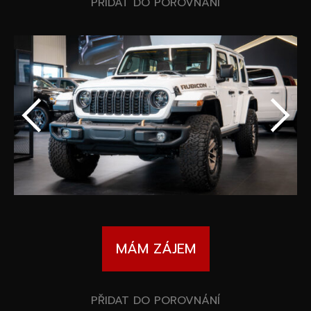
Speciální akce
PŘIDAT DO POROVNÁNÍ
Wheel Pros
Kalkulátor
Archiv
MÁM ZÁJEM
PŘIDAT DO POROVNÁNÍ