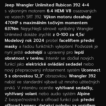
Jeep Wrangler Unlimited Rubicon 392 4×4
s výkonným motorem
6.4 HEMI V8
osazovaných
ve vozech SRT 392.
Výkon motoru dosahuje
470HP s maximálním točivým momentem
637Nm
. Nejrychlejší sériově vyráběný Wrangler
Unlimited dokáže zrychlit
z 0-100 za 4,5s
!
Modelový rok 2024
prošel
faceliftem přední
masky
a řadou funkčních vylepšení. Podvozek je
nyní ještě
odolnější
a upravený pro
lepší
obratnost v terénu.
Interiér se dočkal nových
funkcí jako
elektrické ovládání sedadel
nebo
nový přepracovaný infotainment systém
Uconnect
5 s obrovskou 12,3″
obrazovkou.
Wrangler 392
nabízí ve standardní výbavě už mnoho užitečných
prvků. V interiéru oceníte
vyhřívané sedačky,
vyhřívaný volant
nebo audio systém
Alpine
.
Z bezpečnostních a offroad funkcí pak
přední
offroad kameru, detekci pohybu za vozidlem,