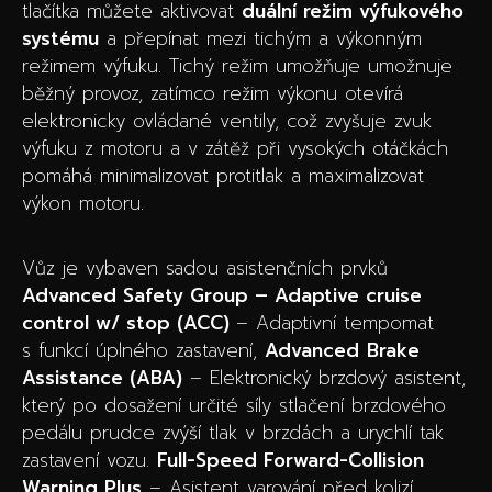
tlačítka můžete aktivovat
duální režim výfukového
systému
a přepínat mezi tichým a výkonným
režimem výfuku. Tichý režim umožňuje umožnuje
běžný provoz, zatímco režim výkonu otevírá
elektronicky ovládané ventily, což zvyšuje zvuk
výfuku z motoru a v zátěž při vysokých otáčkách
pomáhá minimalizovat protitlak a maximalizovat
výkon motoru.
Vůz je vybaven sadou asistenčních prvků
Advanced Safety Group – Adaptive cruise
control w/ stop (ACC)
– Adaptivní tempomat
s funkcí úplného zastavení,
Advanced
Brake
Assistance (ABA)
– Elektronický brzdový asistent,
který po dosažení určité síly stlačení brzdového
pedálu prudce zvýší tlak v brzdách a urychlí tak
zastavení vozu.
Full-Speed Forward-Collision
Warning Plus
– Asistent varování před kolizí