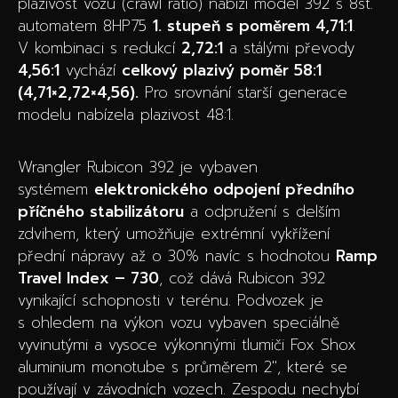
plazivost vozu (crawl ratio) nabízí model 392 s 8st.
automatem 8HP75
1. stupeň s poměrem 4,71:1
.
V kombinaci s redukcí
2,72:1
a stálými převody
4,56:1
vychází
celkový plazivý poměr 58:1
(4,71×2,72×4,56).
Pro srovnání starší generace
modelu nabízela plazivost 48:1.
Wrangler Rubicon 392 je vybaven
systémem
elektronického odpojení předního
příčného stabilizátoru
a odpružení s delším
zdvihem, který umožňuje extrémní vykřížení
přední nápravy až o 30% navíc s hodnotou
Ramp
Travel Index – 730
, což dává Rubicon 392
vynikající schopnosti v terénu. Podvozek je
s ohledem na výkon vozu vybaven speciálně
vyvinutými a vysoce výkonnými tlumiči Fox Shox
aluminium monotube s průměrem 2″, které se
používají v závodních vozech. Zespodu nechybí