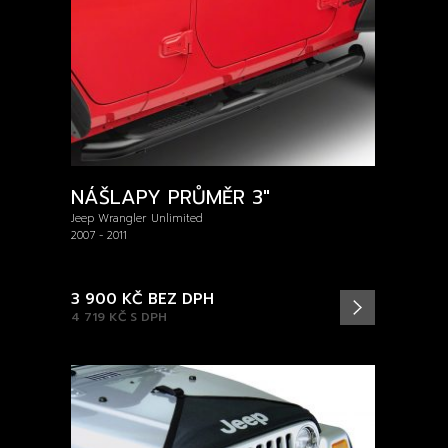
NÁŠLAPY PRŮMĚR 3″
Jeep Wrangler Unlimited
2007 - 2011
3 900 KČ
BEZ DPH
4 719 KČ
S DPH