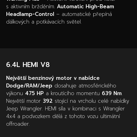
s aktivním bržděním.
Automatic High-Beam
Headlamp-Control
– automatické přepíná
dálkových a potkávacích světel.
6.4L HEMI V8
Největší benzinový motor v nabídce
Dodge/RAM/Jeep
dosahuje atmosférického
výkonu
475 HP
a kroutícího momentu
639 Nm
.
Největší motor
392
stojící na vrcholu celé nabídky
Jeep Wrangler. HEMI síla v kombinaci s Wrangler
4x4 a podvozkem dělá z tohoto vozu ultimátní
offroader.