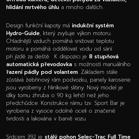
hlídání mrtvého úhlu
a mnoho dalších.
Design funkční kapoty má
indukční systém
Hydro-Guide
, který zvyšuje výkon motoru.
Chladnější vzduch pomáhá snižovat teplotu
motoru a pomáhá oddělovat vodu od sání
při jízdě za deště. K dispozici je
8 stupňová
automatická převodovka
s možností manuálního
řazení pádly pod volantem
. Základem stále
zůstává žebřinový rám podvozku, panely karoserie
jsou vyrobeny z hliníkové slitiny. Nový model je
díky tomu zhruba o 90 kg lehčí než jeho
předchůdce. Konstrukce rámu tzv. Sport Bar je
vyrobena z vysoce odolné oceli o značené
tvrdosti a lakována v barvě vozu.
Srdcem 392 je
stálý pohon Selec-Trac Full Time