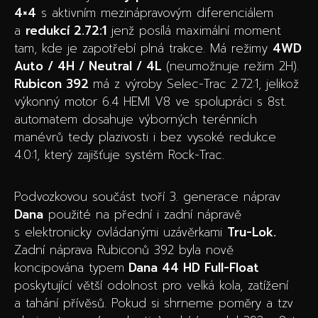
4×4
s aktivním mezinápravovým diferenciálem
a
redukcí 2.72:1
jenž posílá maximální moment
tam, kde je zapotřebí plná trakce. Má režimy
4WD
Auto / 4H / Neutral / 4L
(neumožnuje režim 2H).
Rubicon 392
má z výroby Selec-Trac 2.72:1, jelikož
výkonný motor 6.4 HEMI V8 ve spolupráci s 8st.
automatem dosahuje výborných terénních
manévrů tedy plazivosti i bez vysoké redukce
4.0:1, který zajišťuje systém Rock-Trac.
Podvozkovou součást tvoří 3. generace náprav
Dana
použité na přední i zadní nápravě
s elektronicky ovládanými uzávěrkami
Tru-Lok.
Zadní náprava Rubiconů 392 byla nově
koncipována typem
Dana 44 HD Full-Float
poskytující větší odolnost pro velká kola, zatížení
a tahání přívěsů. Pokud si shrneme poměry a tzv