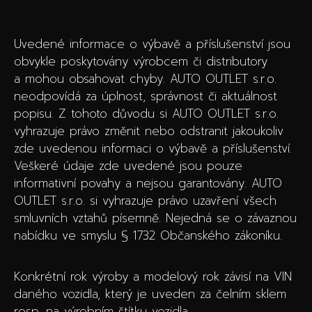
Uvedené informace o výbavě a příslušenství jsou
obvykle poskytovány výrobcem či distributory
a mohou obsahovat chyby. AUTO OUTLET s.r.o.
neodpovídá za úplnost, správnost či aktuálnost
popisu. Z tohoto důvodu si AUTO OUTLET s.r.o.
vyhrazuje právo změnit nebo odstranit jakoukoliv
zde uvedenou informaci o výbavě a příslušenství.
Veškeré údaje zde uvedené jsou pouze
informativní povahy a nejsou garantovány. AUTO
OUTLET s.r.o. si vyhrazuje právo uzavření všech
smluvních vztahů písemně. Nejedná se o závaznou
nabídku ve smyslu § 1732 Občanského zákoníku.
Konkrétní rok výroby a modelový rok závisí na VIN
daného vozidla, který je uveden za čelním sklem
resp. na výrobním štítku vozidla.