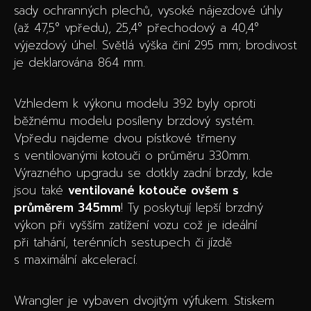
sady ochranných plechů, vysoké nájezdové úhly
(až 47,5° vpředu), 25,4° přechodový a 40,4°
výjezdový úhel. Světlá výška činí 295 mm; brodivost
je deklarována 864 mm.
Vzhledem k výkonu modelu 392 byly oproti
běžnému modelu posíleny brzdový systém.
Vpředu najdeme dvou pístkové třmeny
s ventilovanými kotouči o průměru 330mm.
Výrazného upgradu se dotkly zadní brzdy, kde
jsou také
ventilované kotouče ovšem s
průměrem 345mm
! Ty poskytují lepší brzdný
výkon při vyšším zatížení vozu což je ideální
při tahání, terénních sestupech či jízdě
s maximální akcelerací.
Wrangler je vybaven dvojitým výfukem. Stiskem