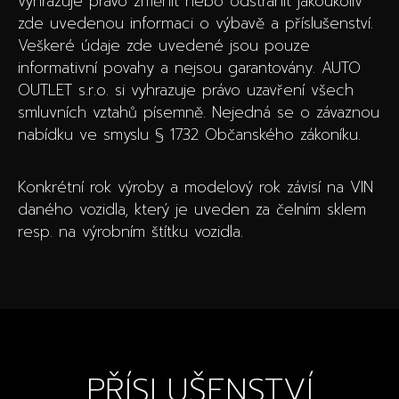
vyhrazuje právo změnit nebo odstranit jakoukoliv
zde uvedenou informaci o výbavě a příslušenství.
Veškeré údaje zde uvedené jsou pouze
informativní povahy a nejsou garantovány. AUTO
OUTLET s.r.o. si vyhrazuje právo uzavření všech
smluvních vztahů písemně. Nejedná se o závaznou
nabídku ve smyslu § 1732 Občanského zákoníku.
Konkrétní rok výroby a modelový rok závisí na VIN
daného vozidla, který je uveden za čelním sklem
resp. na výrobním štítku vozidla.
PŘÍSLUŠENSTVÍ