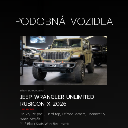
PODOBNÁ VOZIDLA
PŘIDAT DO POROVNÁNÍ
JEEP WRANGLER UNLIMITED
RUBICON X 2026
/ NA PRODEJ
3.6 V6, 35" pneu, Hard top, Offroad kamera, Uconnect 5,
Warn naviják
'41 / Black Seats With Red Inserts