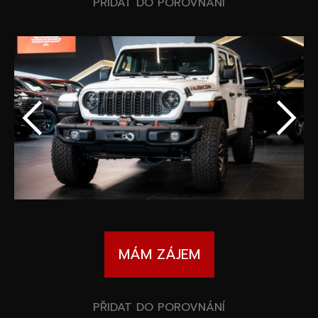
Speciální akce
PŘIDAT DO POROVNÁNÍ
Wheel Pros
Kalkulátor
Archiv
MÁM ZÁJEM
PŘIDAT DO POROVNÁNÍ