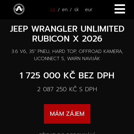
cz
en
sk
eur
JEEP WRANGLER UNLIMITED
ÚVOD
RUBICON X 2026
VOZY
3.6 V6, 35" PNEU, HARD TOP, OFFROAD KAMERA,
ČTYŘKOLKY
Všechny vozy
UCONNECT 5, WARN NAVIJÁK
SERVIS
1 725 000 KČ
BEZ DPH
Nové vozy
PŘÍSLUŠENSTVÍ
2 087 250 KČ
S DPH
Autooutlet Design
NOVINKY
Všechna příslušenství
Ojeté vozy
MÁM ZÁJEM
KONTAKT
Novinky
Pace Edwards
Vozy na cestě