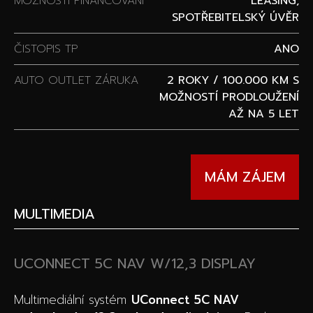
MOŽNOSTI FINANCOVÁNÍ
LEASING,
SPOTŘEBITELSKÝ ÚVĚR
ČISTOPIS TP
ANO
AUTO OUTLET ZÁRUKA
2 ROKY / 100.000 KM S
MOŽNOSTÍ PRODLOUŽENÍ
AŽ NA 5 LET
MÁM ZÁJEM
MULTIMEDIA
UCONNECT 5C NAV W/12,3 DISPLAY
Multimediální systém
UConnect 5C NAV