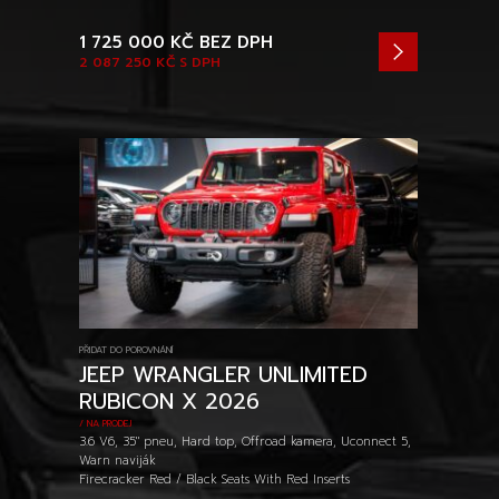
1 725 000 KČ
BEZ DPH
2 087 250 KČ
S DPH
PŘIDAT DO POROVNÁNÍ
JEEP WRANGLER UNLIMITED
RUBICON X 2026
/ NA PRODEJ
3.6 V6, 35" pneu, Hard top, Offroad kamera, Uconnect 5,
Warn naviják
Firecracker Red / Black Seats With Red Inserts