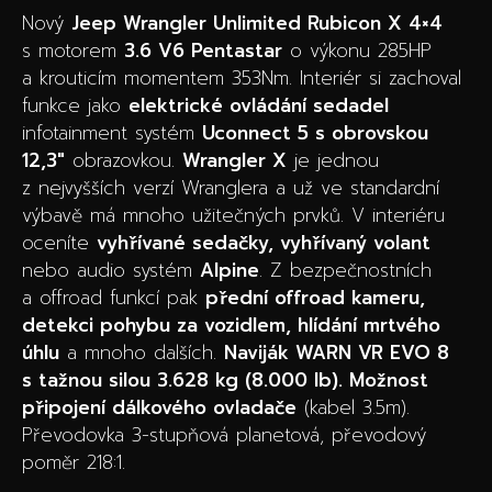
Nový
Jeep Wrangler Unlimited Rubicon X 4×4
s motorem
3.6 V6 Pentastar
o výkonu 285HP
a krouticím momentem 353Nm. Interiér si zachoval
funkce jako
elektrické ovládání sedadel
infotainment systém
Uconnect 5 s obrovskou
12,3″
obrazovkou.
Wrangler X
je jednou
z nejvyšších verzí Wranglera a už ve standardní
výbavě má mnoho užitečných prvků. V interiéru
oceníte
vyhřívané sedačky, vyhřívaný volant
nebo audio systém
Alpine
. Z bezpečnostních
a offroad funkcí pak
přední offroad kameru,
detekci pohybu za vozidlem, hlídání mrtvého
úhlu
a mnoho dalších.
Naviják WARN VR EVO 8
s tažnou silou 3.628 kg (8.000 lb).
Možnost
připojení dálkového ovladače
(kabel 3.5m).
Převodovka 3-stupňová planetová, převodový
poměr 218:1.