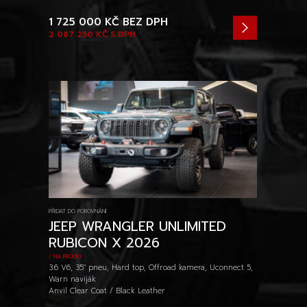
1 725 000 KČ
BEZ DPH
2 087 250 KČ
S DPH
PŘIDAT DO POROVNÁNÍ
JEEP WRANGLER UNLIMITED
RUBICON X 2026
/ NA PRODEJ
3.6 V6, 35" pneu, Hard top, Offroad kamera, Uconnect 5,
Warn naviják
Anvil Clear Coat / Black Leather