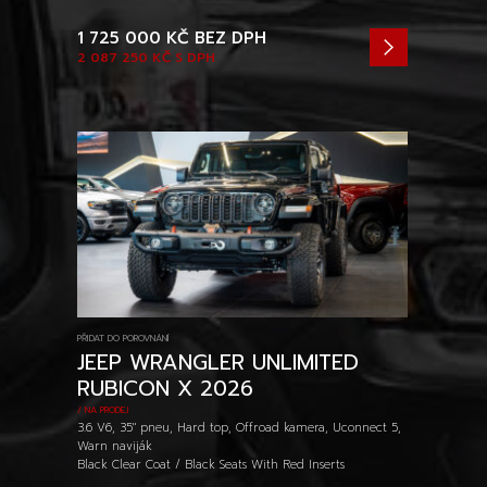
1 725 000 KČ
BEZ DPH
2 087 250 KČ
S DPH
PŘIDAT DO POROVNÁNÍ
JEEP WRANGLER UNLIMITED
RUBICON X 2026
/ NA PRODEJ
3.6 V6, 35" pneu, Hard top, Offroad kamera, Uconnect 5,
Warn naviják
Black Clear Coat / Black Seats With Red Inserts