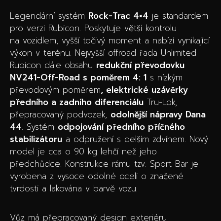
Legendární systém
Rock-Trac 4×4
je standardem
pro verzi Rubicon. Poskytuje větší kontrolu
na vozidlem, vyšší točivý moment a nabízí vynikající
výkon v terénu. Nejvyšší offroad řada Unlimited
Rubicon dále obsahu
redukční převodovku
NV241-Off-Road s poměrem 4: 1
s nízkým
převodovým poměrem
, elektrické uzávěrky
předního a zadního diferenciálu
Tru-Lok,
přepracovaný podvozek,
odolnější nápravy Dana
44
. Systém
odpojování předního příčného
stabilizátoru
a odpružení s delším zdvihem. Nový
model je cca o 90 kg lehčí než jeho
předchůdce. Konstrukce rámu tzv. Sport Bar je
vyrobena z vysoce odolné oceli o značené
tvrdosti a lakována v barvě vozu.
Vůz má přepracovaný design exteriéru