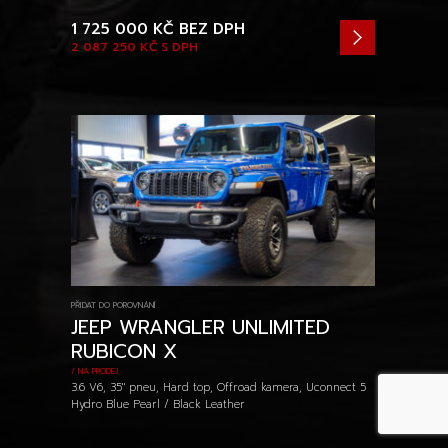
1 725 000 KČ
BEZ DPH
2 087 250 KČ
S DPH
PŘIDAT DO POROVNÁNÍ
JEEP WRANGLER UNLIMITED
RUBICON X
/ NA PRODEJ
3.6 V6, 35" pneu, Hard top, Offroad kamera, Uconnect 5
Hydro Blue Pearl / Black Leather