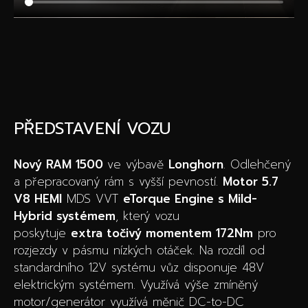
PŘEDSTAVENÍ VOZU
Nový RAM 1500
ve výbavě
Longhorn
. Odlehčený
a přepracovaný rám s vyšší pevností.
Motor 5.7
V8 HEMI
MDS VVT
eTorque Engine s Mild-
Hybrid systémem
, který vozu
poskytuje
extra točivý momentem 172Nm
pro
rozjezdy v pásmu nízkých otáček. Na rozdíl od
standardního 12V systému vůz disponuje 48V
elektrickým systémem. Využívá výše zmíněný
motor/generátor využívá měnič DC-to-DC