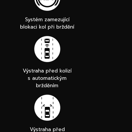
Systém zamezující
blokaci kol při brždění
Výstraha před kolizí
s automatickým
bržděním
Výstraha před