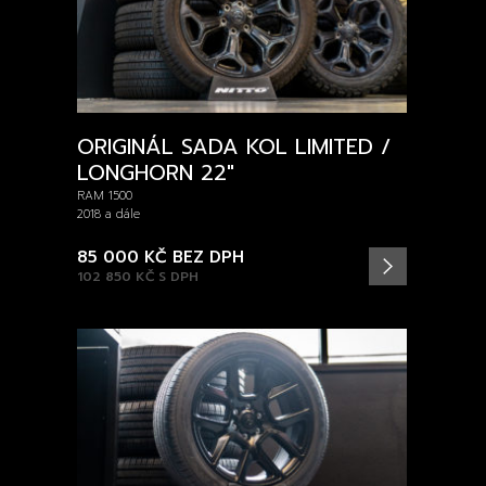
ORIGINÁL SADA KOL LIMITED /
LONGHORN 22″
RAM 1500
2018 a dále
85 000 KČ
BEZ DPH
102 850 KČ
S DPH