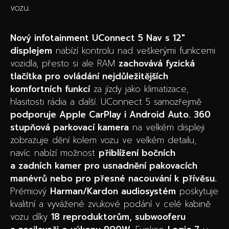
vozu.
Nový infotainment UConnect 5 Nav s 12″
displejem
nabízí kontrolu nad veškerými funkcemi
vozidla, přesto si ale RAM
zachovává fyzická
tlačítka pro ovládání nejdůležitějších
komfortních funkcí
za jízdy jako klimatizace,
hlasitosti rádia a další. UConnect 5 samozřejmě
podporuje Apple CarPlay i Android Auto. 360
stupňová parkovací kamera
na velkém displeji
zobrazuje dění kolem vozu ve velkém detailu,
navíc nabízí možnost
přiblížení bočních
a zadních kamer pro usnadnění pakovacích
manévrů nebo pro přesné nacouvání k přívěsu.
Prémiový
Harman/Kardon audiosystém
poskytuje
kvalitní a vyvážené zvukové podání v celé kabině
vozu díky
18 reproduktorům, subwooferu