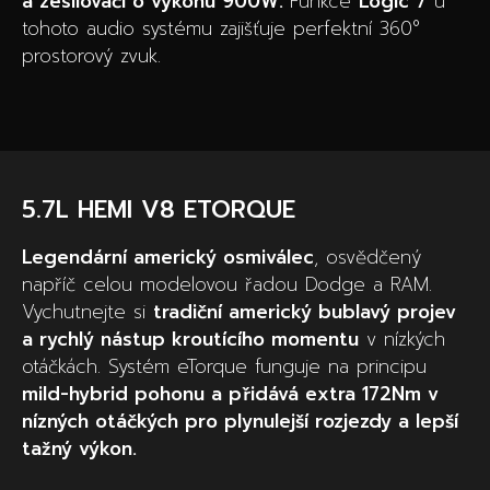
a zesilovači o výkonu 900W.
Funkce
Logic 7
u
tohoto audio systému zajišťuje perfektní 360°
prostorový zvuk.
5.7L HEMI V8 ETORQUE
Legendární americký osmiválec
, osvědčený
napříč celou modelovou řadou Dodge a RAM.
Vychutnejte si
tradiční americký bublavý projev
a rychlý nástup kroutícího momentu
v nízkých
otáčkách. Systém eTorque funguje na principu
mild-hybrid pohonu a přidává extra 172Nm v
nízných otáčkých pro plynulejší rozjezdy a lepší
tažný výkon.