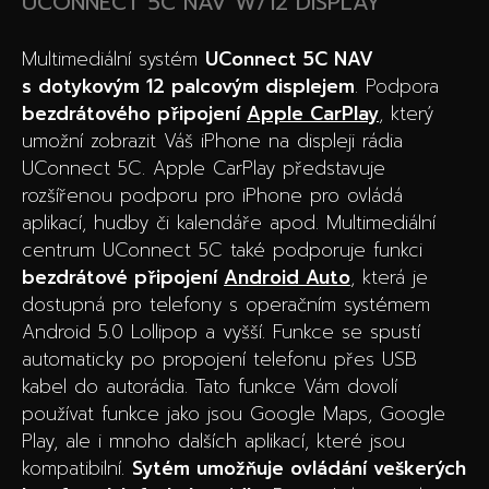
UCONNECT 5C NAV W/12 DISPLAY
Multimediální systém
UConnect 5C NAV
s dotykovým 12 palcovým displejem
. Podpora
bezdrátového připojení
Apple CarPlay
, který
umožní zobrazit Váš iPhone na displeji rádia
UConnect 5C. Apple CarPlay představuje
rozšířenou podporu pro iPhone pro ovládá
aplikací, hudby či kalendáře apod. Multimediální
centrum UConnect 5C také podporuje funkci
bezdrátové připojení
Android Auto
, která je
dostupná pro telefony s operačním systémem
Android 5.0 Lollipop a vyšší. Funkce se spustí
automaticky po propojení telefonu přes USB
kabel do autorádia. Tato funkce Vám dovolí
používat funkce jako jsou Google Maps, Google
Play, ale i mnoho dalších aplikací, které jsou
kompatibilní.
Sytém umožňuje ovládání veškerých