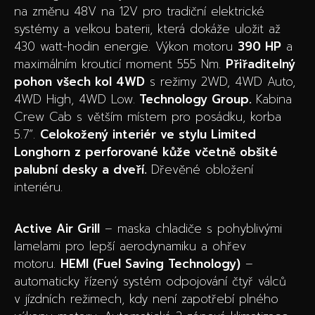
na změnu 48V na 12V pro tradiční elektrické
systémy a velkou baterii, která dokáže uložit až
430 watt-hodin energie. Výkon motoru
390 HP
a
maximálním krouticí moment 555 Nm.
Přiřaditelný
pohon všech kol 4WD
s režimy 2WD, 4WD Auto,
4WD High, 4WD Low.
Technology Group.
Kabina
Crew Cab s větším místem pro posádku, korba
5.7“.
Celokožený interiér ve stylu Limited
Longhorn z perforované kůže včetně obšité
palubní desky a dveří.
Dřevěné obložení
interiéru.
Active Air Grill
– maska chladiče s pohyblivými
lamelami pro lepší aerodynamiku a ohřev
motoru.
HEMI (Fuel Saving Technology)
–
automaticky řízený systém odpojování čtyř válců
v jízdních režimech, kdy není zapotřebí plného