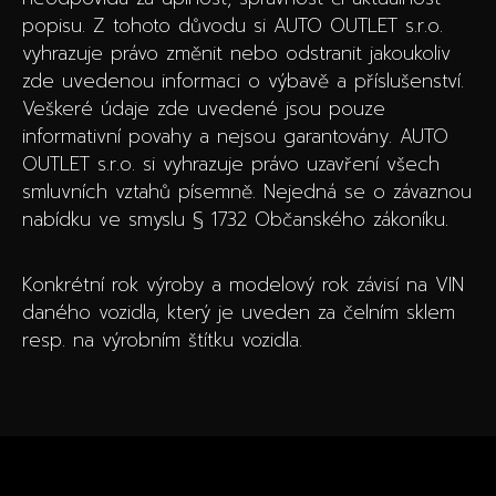
popisu. Z tohoto důvodu si AUTO OUTLET s.r.o.
vyhrazuje právo změnit nebo odstranit jakoukoliv
zde uvedenou informaci o výbavě a příslušenství.
Veškeré údaje zde uvedené jsou pouze
informativní povahy a nejsou garantovány. AUTO
OUTLET s.r.o. si vyhrazuje právo uzavření všech
smluvních vztahů písemně. Nejedná se o závaznou
nabídku ve smyslu § 1732 Občanského zákoníku.
Konkrétní rok výroby a modelový rok závisí na VIN
daného vozidla, který je uveden za čelním sklem
resp. na výrobním štítku vozidla.