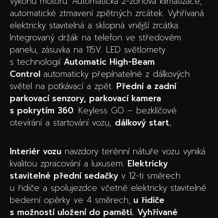
výkonu motoru. Automatická 2-zónová klimatizace,
automatické ztmavení zpětných zrcátek. Vyhřívaná
elektricky stavitelná a sklopná vnější zrcátka.
Integrovaný držák na telefon ve středovém
panelu, zásuvka na 115V. LED světlomety
s technologií
Automatic High-Beam
Control
automaticky přepínatelné z dálkových
světel na potkávací a zpět.
Přední a zadní
parkovací senzory, parkovací kamera
s pokrytím 360
. Keyless GO – bezklíčové
otevírání a startování vozu,
dálkový start.
Interiér vozu
navzdory terénní nátuře vozu vyniká
kvalitou zpracování a luxusem.
Elektricky
stavitelné přední sedačky
v 12-ti směrech
u řidiče a spolujezdce včetně elektricky stavitelné
bederní opěrky ve 4 směrech,
u řidiče
s možností uložení do paměti.
Vyhřívané