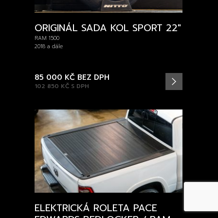
ORIGINÁL SADA KOL SPORT 22″
RAM 1500
2018 a dále
85 000 KČ
BEZ DPH
102 850 KČ
S DPH
ELEKTRICKÁ ROLETA PACE