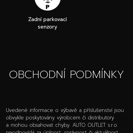
Zadní parkovací
senzory
OBCHODNÍ PODMÍNKY
Uvedené informace o výbavě a příslušenství jsou
obvykle poskytovány výrobcem či distributory
a mohou obsahovat chyby. AUTO OUTLET s.r.o.
neodpovídá za úplnost, správnost či aktuálnost