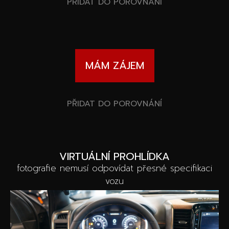
Speciální akce
PŘIDAT DO POROVNÁNÍ
Wheel Pros
Kalkulátor
Archiv
MÁM ZÁJEM
PŘIDAT DO POROVNÁNÍ
VIRTUÁLNÍ PROHLÍDKA
fotografie nemusí odpovídat přesné specifikaci
vozu