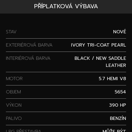
PŘÍPLATKOVÁ VÝBAVA
STAV
NOVÉ
EXTERIÉROVÁ BARVA
IVORY TRI-COAT PEARL
INTERIÉROVÁ BARVA
BLACK / NEW SADDLE
LEATHER
MOTOR
5.7 HEMI V8
OBJEM
5654
VÝKON
390 HP
PALIVO
BENZÍN
LPG PŘESTAVBA
MŮŽE BÝT