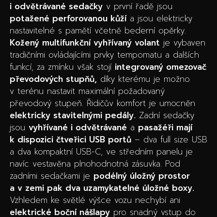
i odvětrávané sedačky
v první řadě jsou
potažené perforovanou kůží
a jsou elektricky
nastavitelné s pamětí včetně bederní opěrky.
Kožený multifunkční vyhřívaný volant
je vybaven
tradičními ovládajícími prvky tempomatu a dalších
funkcí, za zmínku však stojí
integrovaný omezovač
převodových stupňů,
díky kterému je možno
v terénu nastavit maximální požadovaný
převodový stupeň. Řidičův komfort je umocněn
elektricky stavitelnými pedály.
Zadní sedačky
jsou
vyhřívané i odvětrávané
a
pasažéři mají
k dispozici čtveřici USB portů
– dva full size USB
a dva kompaktní USB-C, ve středním panelu je
navíc vestavěna plnohodnotná zásuvka. Pod
zadními sedačkami je
podélný úložný prostor
a v zemi pak dva uzamykatelné úložné boxy.
Vzhledem ke světlé výšce vozu nechybí ani
elektrické boční nášlapy
pro snadný vstup do