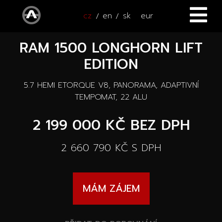
cz
en
sk
eur
RAM 1500 LONGHORN LIFT
ÚVOD
EDITION
VOZY
5.7 HEMI ETORQUE V8, PANORAMA, ADAPTIVNÍ
ČTYŘKOLKY
Všechny vozy
TEMPOMAT, 22 ALU
SERVIS
2 199 000 KČ
BEZ DPH
Nové vozy
PŘÍSLUŠENSTVÍ
2 660 790 KČ
S DPH
Autooutlet Design
NOVINKY
Všechna příslušenství
Ojeté vozy
MÁM ZÁJEM
KONTAKT
Novinky
Pace Edwards
Vozy na cestě