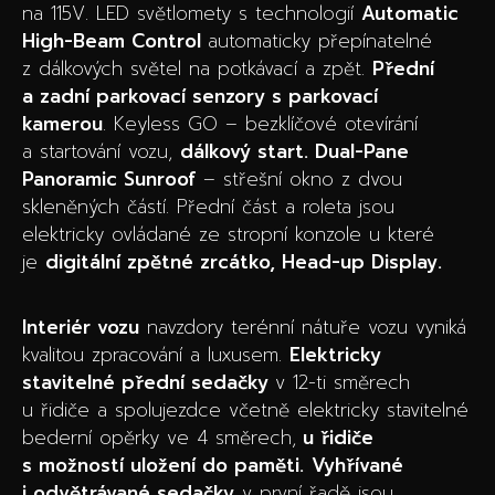
na 115V. LED světlomety s technologií
Automatic
High-Beam Control
automaticky přepínatelné
z dálkových světel na potkávací a zpět.
Přední
a zadní parkovací senzory s parkovací
kamerou
. Keyless GO – bezklíčové otevírání
a startování vozu,
dálkový start. Dual-Pane
Panoramic Sunroof
– střešní okno z dvou
skleněných částí. Přední část a roleta jsou
elektricky ovládané ze stropní konzole u které
je
digitální zpětné zrcátko, Head-up Display.
Interiér vozu
navzdory terénní nátuře vozu vyniká
kvalitou zpracování a luxusem.
Elektricky
stavitelné přední sedačky
v 12-ti směrech
u řidiče a spolujezdce včetně elektricky stavitelné
bederní opěrky ve 4 směrech,
u řidiče
s možností uložení do paměti.
Vyhřívané
i odvětrávané sedačky
v první řadě jsou