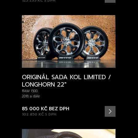
125 235 KČ
S DPH
ORIGINÁL SADA KOL LIMITED /
LONGHORN 22″
RAM 1500
2018 a dále
85 000 KČ
BEZ DPH
102 850 KČ
S DPH