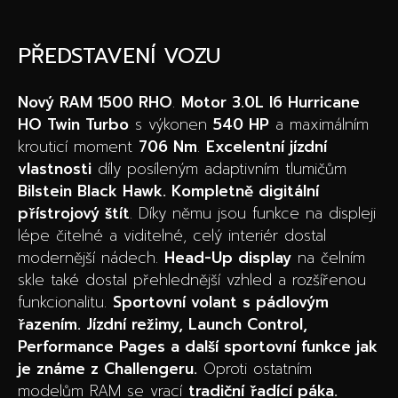
PŘEDSTAVENÍ VOZU
Nový RAM 1500 RHO
.
Motor 3.0L I6 Hurricane
HO Twin Turbo
s výkonen
540 HP
a maximálním
krouticí moment
706 Nm
.
Excelentní jízdní
vlastnosti
díly posíleným adaptivním tlumičům
Bilstein Black Hawk. K
ompletně digitální
přístrojový štít
. Díky němu jsou funkce na displeji
lépe čitelné a viditelné, celý interiér dostal
modernější nádech.
Head-Up display
na čelním
skle také dostal přehlednější vzhled a rozšířenou
funkcionalitu.
S
portovní volant s pádlovým
řazením. Jízdní režimy, Launch Control,
Performance Pages a další sportovní funkce jak
je známe z Challengeru.
Oproti ostatním
modelům RAM se vrací
tradiční řadící páka.