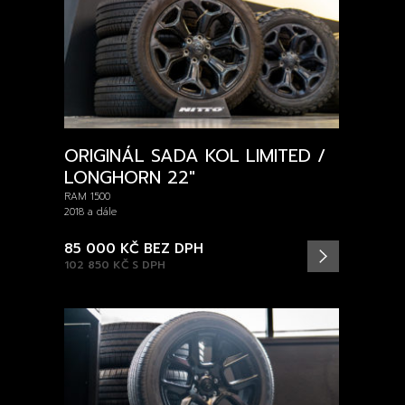
ORIGINÁL SADA KOL LIMITED /
LONGHORN 22″
RAM 1500
2018 a dále
85 000 KČ
BEZ DPH
102 850 KČ
S DPH