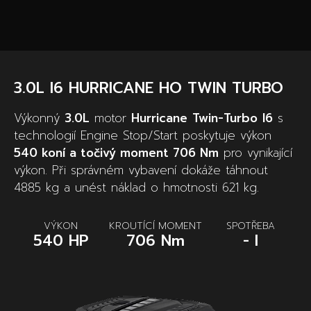
3.0L I6 HURRICANE HO TWIN TURBO
Výkonný
3.0L
motor
Hurricane
Twin-Turbo
I6
s
technologií Engine Stop/Start poskytuje výkon
540 koní a točivý moment 706 Nm
pro vynikající
výkon. Při správném vybavení dokáže táhnout
4885 kg a unést náklad o hmotnosti 621 kg.
VÝKON
KROUTÍCÍ MOMENT
SPOTŘEBA
540 HP
706 Nm
- l