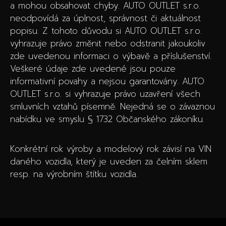
a mohou obsahovat chyby. AUTO OUTLET s.r.o.
neodpovídá za úplnost, správnost či aktuálnost
popisu. Z tohoto důvodu si AUTO OUTLET s.r.o.
vyhrazuje právo změnit nebo odstranit jakoukoliv
zde uvedenou informaci o výbavě a příslušenství.
Veškeré údaje zde uvedené jsou pouze
informativní povahy a nejsou garantovány. AUTO
OUTLET s.r.o. si vyhrazuje právo uzavření všech
smluvních vztahů písemně. Nejedná se o závaznou
nabídku ve smyslu § 1732 Občanského zákoníku.
Konkrétní rok výroby a modelový rok závisí na VIN
daného vozidla, který je uveden za čelním sklem
resp. na výrobním štítku vozidla.