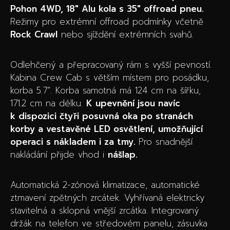
Pohon 4WD, 18″ Alu kola s 35″ offroad pneu.
Režimy pro extrémní offroad podmínky včetně
Rock Crawl
nebo sjíždění extrémních svahů.
Odlehčený a přepracovaný rám s vyšší pevností.
Kabina Crew Cab s větším místem pro posádku,
korba 5.7“. Korba samotná má 124 cm na šířku,
171.2 cm na délku.
K upevnění jsou navíc
k dispozici čtyři posuvná oka po stranách
korby a vestavěné LED osvětlení, umožňující
operaci s nákladem i za tmy.
Pro snadnější
nakládání přijde vhod i
nášlap.
Automatická 2-zónová klimatizace, automatické
ztmavení zpětných zrcátek. Vyhřívaná elektricky
stavitelná a sklopná vnější zrcátka. Integrovaný
držák na telefon ve středovém panelu, zásuvka