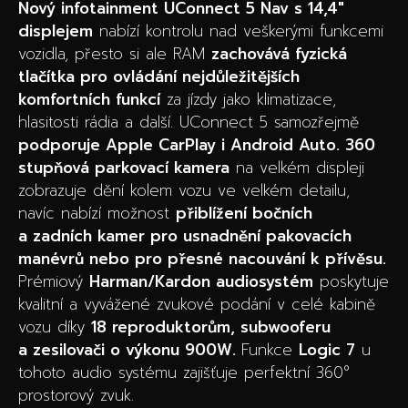
Nový infotainment UConnect 5 Nav s 14,4″
displejem
nabízí kontrolu nad veškerými funkcemi
vozidla, přesto si ale RAM
zachovává fyzická
tlačítka pro ovládání nejdůležitějších
komfortních funkcí
za jízdy jako klimatizace,
hlasitosti rádia a další. UConnect 5 samozřejmě
podporuje Apple CarPlay i Android Auto. 360
stupňová parkovací kamera
na velkém displeji
zobrazuje dění kolem vozu ve velkém detailu,
navíc nabízí možnost
přiblížení bočních
a zadních kamer pro usnadnění pakovacích
manévrů nebo pro přesné nacouvání k přívěsu.
Prémiový
Harman/Kardon audiosystém
poskytuje
kvalitní a vyvážené zvukové podání v celé kabině
vozu díky
18 reproduktorům, subwooferu
a zesilovači o výkonu 900W.
Funkce
Logic 7
u
tohoto audio systému zajišťuje perfektní 360°
prostorový zvuk.