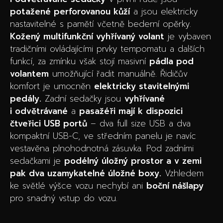
potažené perforovanou kůží
a jsou elektricky
nastavitelné s pamětí včetně bederní opěrky.
Kožený multifunkční vyhřívaný volant
je vybaven
tradičními ovládajícími prvky tempomatu a dalších
funkcí, za zmínku však stojí masivní
pádla pod
volantem
umožňující řadit manuálně. Řidičův
komfort je umocněn
elektricky stavitelnými
pedály.
Zadní sedačky jsou
vyhřívané
i odvětrávané
a
pasažéři mají k dispozici
čtveřici USB portů
– dva full size USB a dva
kompaktní USB-C, ve středním panelu je navíc
vestavěna plnohodnotná zásuvka. Pod zadními
sedačkami je
podélný úložný prostor a v zemi
pak dva uzamykatelné úložné boxy.
Vzhledem
ke světlé výšce vozu nechybí ani
boční nášlapy
pro snadný vstup do vozu.