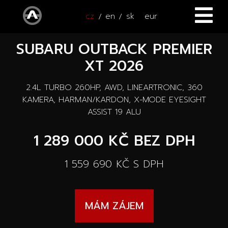
cz
en
sk
eur
SUBARU OUTBACK PREMIER
ÚVOD
XT 2026
VOZY
2.4L TURBO 260HP, AWD, LINEARTRONIC, 360
ČTYŘKOLKY
Všechny vozy
KAMERA, HARMAN/KARDON, X-MODE EYESIGHT
ASSIST 19 ALU
SERVIS
Nové vozy
1 289 000 KČ
BEZ DPH
PŘÍSLUŠENSTVÍ
Autooutlet Design
1 559 690 KČ
S DPH
NOVINKY
Všechna příslušenství
Ojeté vozy
KONTAKT
Novinky
Pace Edwards
MÁM ZÁJEM
Vozy na cestě