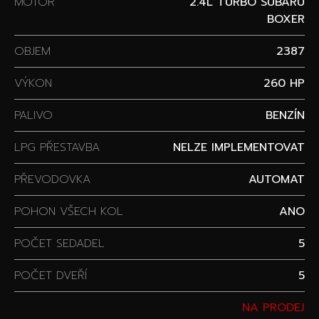
MOTOR
2.4L TURBO SUBARU
BOXER
OBJEM
2387
VÝKON
260 HP
PALIVO
BENZÍN
LPG PŘESTAVBA
NELZE IMPLEMENTOVAT
PŘEVODOVKA
AUTOMAT
POHON VŠECH KOL
ANO
POČET SEDADEL
5
POČET DVEŘÍ
5
NA PRODEJ