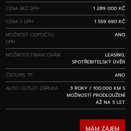
CENA BEZ DPH
1 289 000 KČ
CENA S DPH
1 559 690 KČ
MOŽNOST ODPOČTU
ANO
DPH
MOŽNOSTI FINANCOVÁNÍ
LEASING,
SPOTŘEBITELSKÝ ÚVĚR
ČISTOPIS TP
ANO
AUTO OUTLET ZÁRUKA
3 ROKY / 100.000 KM S
MOŽNOSTÍ PRODLOUŽENÍ
AŽ NA 5 LET
MÁM ZÁJEM