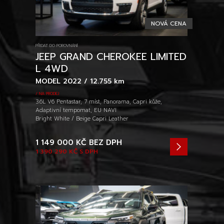
NOVÁ CENA
PŘIDAT DO POROVNÁNÍ
JEEP GRAND CHEROKEE LIMITED
L 4WD
MODEL 2022 / 12.755 km
/ NA PRODEJ
3.6L V6 Pentastar, 7 míst, Panorama, Capri kůže,
Adaptivní tempomat, EU NAVI
Bright White / Beige Capri Leather
1 149 000 KČ
BEZ DPH
1 390 290 KČ
S DPH