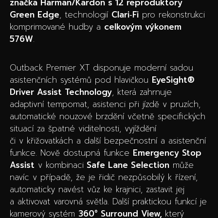
značka Harman/Kardon s 12 reproduktory
Green Edge
, technologií
Clari‑Fi
pro rekonstrukci
komprimované hudby a
celkovým výkonem
576W
.
Outback Premier XT disponuje moderní sadou
asistenčních systémů pod hlavičkou
EyeSight®
Driver Assist Technology
, která zahrnuje
adaptivní tempomat, asistenci při jízdě v pruzích,
automatické nouzové brzdění včetně specifických
situací za špatné viditelnosti, vyjíždění
či v křižovatkách a další bezpečnostní a asistenční
funkce. Nově dostupná funkce
Emergency Stop
Assist
v kombinaci
Safe Lane Selection
může
navíc v případě, že je řidič nezpůsobilý k řízení,
automaticky navést vůz ke krajnici, zastavit jej
a aktivovat varovná světla. Další praktickou funkcí je
kamerový systém
360° Surround View,
který