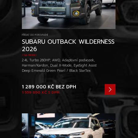
PŘIDAT DO POROVNÁNÍ
SUBARU OUTBACK WILDERNESS
2026
/ NA PRODEJ
2.4L Turbo 260HP, AWD, Adaptivní podvozek,
Harman/Kardon, Dual X-Mode, EyeSight Assist
Deep Emerald Green Pearl / Black StarTex
1 289 000 KČ
BEZ DPH
1 559 690 KČ
S DPH