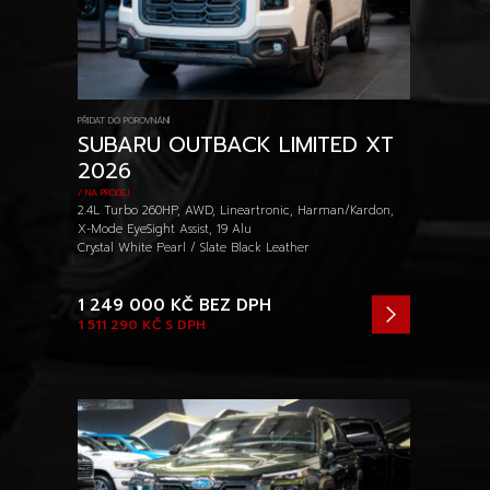
PŘIDAT DO POROVNÁNÍ
SUBARU OUTBACK LIMITED XT
2026
/ NA PRODEJ
2.4L Turbo 260HP, AWD, Lineartronic, Harman/Kardon,
X-Mode EyeSight Assist, 19 Alu
Crystal White Pearl / Slate Black Leather
1 249 000 KČ
BEZ DPH
1 511 290 KČ
S DPH