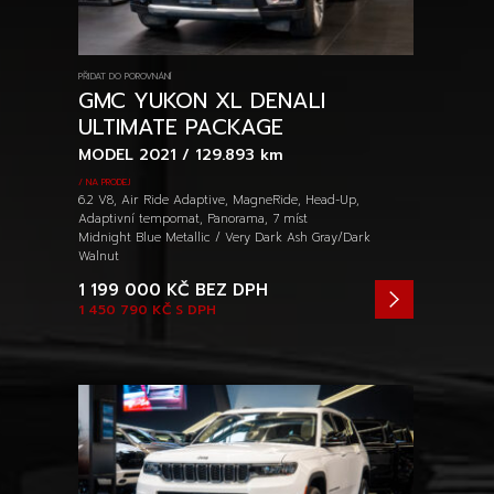
PŘIDAT DO POROVNÁNÍ
GMC YUKON XL DENALI
ULTIMATE PACKAGE
MODEL 2021 / 129.893 km
/ NA PRODEJ
6.2 V8, Air Ride Adaptive, MagneRide, Head-Up,
Adaptivní tempomat, Panorama, 7 míst
Midnight Blue Metallic / Very Dark Ash Gray/Dark
Walnut
1 199 000 KČ
BEZ DPH
1 450 790 KČ
S DPH