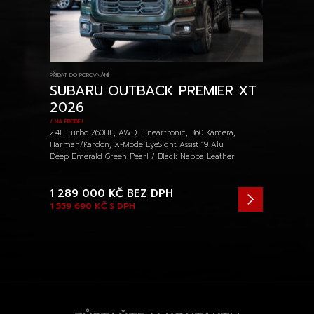
PŘIDAT DO POROVNÁNÍ
SUBARU OUTBACK PREMIER XT
2026
/ NA PRODEJ
2.4L Turbo 260HP, AWD, Lineartronic, 360 Kamera,
Harman/Kardon, X-Mode EyeSight Assist 19 Alu
Deep Emerald Green Pearl / Black Nappa Leather
1 289 000 KČ
BEZ DPH
1 559 690 KČ
S DPH