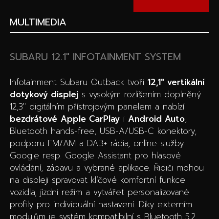
MULTIMEDIA
SUBARU 12.1″ INFOTAINMENT SYSTEM
Infotainment Subaru Outback tvoří
12,1″ vertikální
dotykový displej
s vysokým rozlišením doplněný
12,3″ digitálním přístrojovým panelem a nabízí
bezdrátové
Apple CarPlay
i
Android Auto
,
Bluetooth hands-free, USB-A/USB-C konektory,
podporu FM/AM a DAB+ rádia, online služby
Google resp. Google Assistant pro hlasové
ovládání, zábavu a vybrané aplikace. Řidiči mohou
na displeji spravovat klíčové komfortní funkce
vozidla, jízdní režim a vytvářet personalizované
profily pro individuální nastavení.
Díky externím
modulům je systém kompatibilní s Bluetooth 5.2,