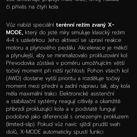
či přívěs na čtyři kola.
Vůz nabízí speciální
terénní režim zvaný
X-
MODE,
který do jisté míry simuluje klasický režim
4×4 s uzávěrkou. Jeho aktivací se upraví reakce
motoru a plynového pedálu. Akcelerace je měkčí
a plynulejší, aby se minimalizovalo prokluzování kol.
Převodovka zůstává v poměru umožňujícím větší
točivý moment při nižší rychlosti. Pohon všech kol
(AWD) dostane vyšší prioritu a rozděluje točivý
moment mezi přední a zadní nápravu tak, aby kola
měla maximální trakci. Elektronické asistenční
a stabilizační systémy reagují citlivěji a okamžitě
přibrzdí prokluzující kola a v podstatě fungují
podobně jako diferenciál s omezeným prokluzem
(limited-slip). Pokud vůz navíc sjíždí prudší svah
dolů, X-MODE automaticky spustí funkci