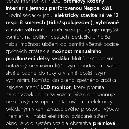
Verze Premier XT nabízí
prémiový kožený
interiér s jemnou perforovanou Nappa kůží.
Přední sedačky jsou
elektricky stavitelné ve 12
resp. 8 směrech (řidič/spolujezdec), vyhřívané
a
navíc
větrané
. Interiér vozu poskytuje nejvyšší
komfort na delších cestách. Sedačka u řidiče
nabízí možnost uložení do paměti včetně pozice
zpětných zrcátek a
možnost manuálního
prodloužení délky sedáku
. Multifunkční volant
potažený prémiovou kůží svým sportovním tvarem
skvěle padne do ruky a v zimě potěší svým
vyhříváním. Namísto klasického zpětného zrcátka
najdete menší
LCD monitor
, který promítá
na obrazovku dění za vozem. Vozidlo disponuje
bezklíčovým vstupem i startováním a elektricky
ovládaným víkem zavazadlového prostoru. Výbava
Premier XT nabízí elektricky ovládané střešní
okno. Audio systém vozidla obstarává
prémiová