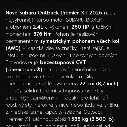
Nové Subaru Outback Premier XT 2026
nabízí
nejvýkonnější turbo motor SUBARU BOXER
s objemem
2.4L
a výkonem
260 HP
a točivým
momentem
376 Nm
. Pohon je realizován
permanentním
symetrickým pohonem všech kol
(AWD)
– klasická deviza značky, která zajišťuje
jistotu při jízdě na kluzkých či nerovných površích.
Převodovka je
bezestupňová CVT
(Lineartronic®)
s možností manuálního režimu
prostřednictvím řazení na volantu. Díky
nadstandardní světlé výšce
cca 22 cm (8,7 inch)
má vůz solidní terénní schopnosti pro SUV
s rodinným zaměřením — ideální pro lehčí off-
road, výlety, nerovné silnice nebo jízdu ve sněhu.
Z hlediska tažné kapacity zvládne Outback
Premier XT utáhnout zátěž
1 588 kg (3 500 lb)
,
což umožňuje připojit malé lodě, lehký náklad