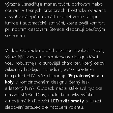
výrazně usnadňuje manévrování, parkování nebo
couvání v těsných prostorech. Elektricky ovládané
a vyhřívaná zpětná zrcátka nabízí vedle sklopné
funkce i automatické stmívání, které zvýší komfort
při nočním cestování. Stěrače disponují dešťovým
senzorem.
Vzhled Outbacku prošel značnou evolucí. Nové,
výraznější tvary a modernizovaný design dávají
vozu robustnější a surovější charakter, který osloví
zákazníky hledající netradiční, avšak praktické
kompaktní SUV. Vůz disponuje
19 palcovými alu
koly
v kombinovaném designu černý lesk
a leštěný hliník. Outback nabízí stále své typické
masivní střešní ližiny, duální koncovky výfuku
a nově má k dispozici
LED světlomety
s funkcí
sledování zatáček dle natočení volantu.