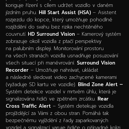
koriguje řízení s cílem udržet vozidlo v daném
jízdním pruhu.
Hill Start Assist (HSA)
– Asistent
rozjezdu do kopce, který umožňuje pohodlné
rozjíždění do svahu bez rizika nechtěného
couvnutí.
HD Surround Vision
– Kamerový systém
zobrazuje okolí vozidla z ptačí perspektivy
na palubním displeji. Monitorování prostoru
na všech stranách vozidla usnadňuje posuzování
všech situací při manévrování.
Surround Vision
Recorder
– Umožňuje nahrávat, ukládat
a následně sledovat video zachycené kamerami
(vyžaduje SD kartu ve vozidle).
Blind Zone Alert –
Systém detekce vozidel v mrtvém úhlu, která je
signalizována řidiči ve zpětném zrcátku.
Rear
Cross Traffic Alert
– Systém detekuje vozidla
projíždějící za Vámi z obou stran. Pomáhá tak
bezpečnému vyjíždění z řady zaparkovaných
vozidel a signalizací varuje řidiče o případné kolizi.