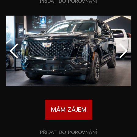
Speciální akce
PŘIDAT DO POROVNÁNÍ
Wheel Pros
Kalkulátor
Archiv
MÁM ZÁJEM
PŘIDAT DO POROVNÁNÍ