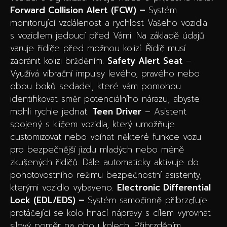
Forward Collision Alert (FCW) –
Systém
monitorující vzdálenost a rychlost Vašeho vozidla
s vozidlem jedoucí před Vámi. Na základě údajů
varuje řidiče před možnou kolizí. Řidič musí
zabránit kolizi bržděním.
Safety Alert Seat
–
Využívá vibrační impulsy levého, pravého nebo
obou boků sedadel, které vám pomohou
identifikovat směr potenciálního nárazu, abyste
mohli rychle jednat.
Teen Driver
– Asistent
spojený s klíčem vozidla, který umožňuje
customizovat nebo vpínat některé funkce vozu
pro bezpečnější jízdu mladých nebo méně
zkušených řidičů. Dále automaticky aktivuje do
pohotovostního režimu bezpečnostní asistenty,
kterými vozidlo vybaveno.
Electronic Differential
Lock (EDL/EDS) –
Systém samočinně přibrzďuje
protáčející se kolo hnací nápravy s cílem vyrovnat
silový poměr na obou kolech. Přibrzděním