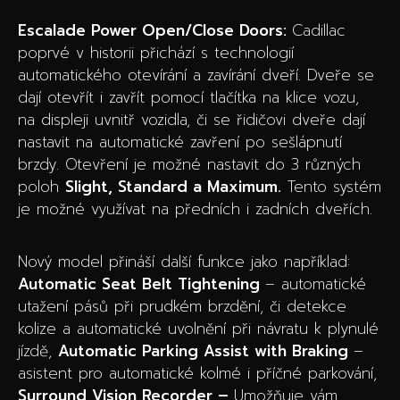
Escalade Power Open/Close Doors:
Cadillac
poprvé v historii přichází s technologií
automatického otevírání a zavírání dveří. Dveře se
dají otevřít i zavřít pomocí tlačítka na klice vozu,
na displeji uvnitř vozidla, či se řidičovi dveře dají
nastavit na automatické zavření po sešlápnutí
brzdy. Otevření je možné nastavit do 3 různých
poloh
Slight, Standard a Maximum.
Tento systém
je možné využívat na předních i zadních dveřích.
Nový model přináší další funkce jako například:
Automatic Seat Belt Tightening
– automatické
utažení pásů při prudkém brzdění, či detekce
kolize a automatické uvolnění při návratu k plynulé
jízdě,
Automatic Parking Assist with Braking
–
asistent pro automatické kolmé i příčné parkování,
Surround Vision Recorder –
Umožňuje vám