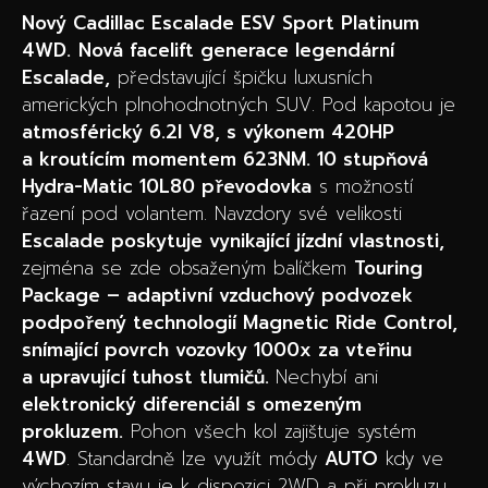
Nový Cadillac Escalade ESV Sport Platinum
4WD.
Nová facelift generace legendární
Escalade,
představující špičku luxusních
amerických plnohodnotných SUV. Pod kapotou je
atmosférický 6.2l V8, s výkonem 420HP
a kroutícím momentem 623NM. 10 stupňová
Hydra-Matic 10L80 převodovka
s možností
řazení pod volantem. Navzdory své velikosti
Escalade poskytuje vynikající jízdní vlastnosti,
zejména se zde obsaženým balíčkem
Touring
Package – adaptivní vzduchový podvozek
podpořený technologií Magnetic Ride Control,
snímající povrch vozovky 1000x za vteřinu
a upravující tuhost tlumičů.
Nechybí ani
elektronický diferenciál s omezeným
prokluzem.
Pohon všech kol zajištuje systém
4WD
. Standardně lze využít módy
AUTO
kdy ve
výchozím stavu je k dispozici 2WD a při prokluzu