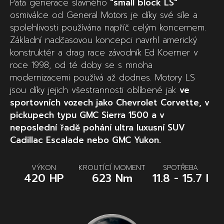
Pátá generace slavného
"small block LS"
osmiválce od General Motors je díky své síle a
spolehlivosti používána napříč celým koncernem.
Základní nadčasovou koncepci navrhl americký
konstruktér a drag race závodník Ed Koerner v
roce 1998, od té doby se s mnoha
modernizacemi používá až dodnes. Motory LS
jsou díky jejich všestrannosti oblíbené jak
ve
sportovních vozech jako Chevrolet Corvette, v
pickupech typu GMC Sierra 1500 a v
neposlední řadě pohání ultra luxusní SUV
Cadillac Escalade nebo GMC Yukon.
VÝKON
KROUTÍCÍ MOMENT
SPOTŘEBA
420 HP
623 Nm
11.8 - 15.7 l