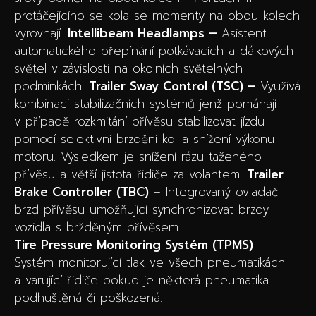
protáčejícího se kola se momenty na obou kolech
vyrovnají.
Intellibeam Headlamps –
Asistent
automatického přepínání potkávacích a dálkových
světel v závislosti na okolních světelných
podmínkách.
Trailer Sway Control (TSC) –
Využívá
kombinaci stabilizačních systémů jenž pomáhají
v případě rozkmitání přívěsu stabilizovat jízdu
pomocí selektivní brzdění kol a snížení výkonu
motoru. Výsledkem je snížení rázu taženého
přívěsu a větší jistota řidiče za volantem.
Trailer
Brake Controller (TBC)
– Integrovaný ovladač
brzd přívěsu umožňující synchronizovat brzdy
vozidla s bržděným přívěsem.
Tire Pressure Monitoring Systém (TPMS)
–
Systém monitorující tlak ve všech pneumatikách
a varující řidiče pokud je některá pneumatika
podhuštěná či poškozená.