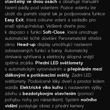
stavitelný ve dvou osách
a obsahuje manuální
řazení pádly pod volantem. Pozice volantu lze
uložit do paměti stejně tak je podporována funkce
Easy Exit
, která odsune volant a sedadlo pro
snaží výstup/nástup. Veškeré dveře jsou
k dispozici s funkcí
Soft-Close
, která umožnuje
automatické tiché dovírání. Panoramatické střešní
okno.
Head-up
display umožňující nastavení
zobrazovaných funkcí a barvy. Automatický
stmívaná vyhřívaná a elektricky sklopná vnější
zpětná zrcátka.
Přední LED světlomety
s automatickým vyrovnáváním a
přepínáním mezi
dálkovými a potkávacími světly
. Zadní LED
světlomety. Podsvícené kliky dveří a prostor kolem
vozidla.
Elektrické víko kufru
s nastavením výšky
zdvihu a
bezdotykovým otevřením
(pomocí
pohybu nohy po nárazníkem). Systém
nočního
vidění
poskytuje obraz z přední kamery