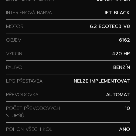
INTERIÉROVÁ BARVA
JET BLACK
MOTOR
6.2 ECOTEC3 V8
OBJEM
6162
VÝKON
420 HP
PALIVO
BENZÍN
LPG PŘESTAVBA
NELZE IMPLEMENTOVAT
PŘEVODOVKA
AUTOMAT
POČET PŘEVODOVÝCH
10
STUPŇŮ
POHON VŠECH KOL
ANO