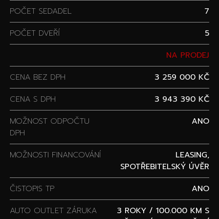
POČET SEDADEL
7
POČET DVEŘÍ
5
NA PRODEJ
CENA BEZ DPH
3 259 000 KČ
CENA S DPH
3 943 390 KČ
MOŽNOST ODPOČTU
ANO
DPH
MOŽNOSTI FINANCOVÁNÍ
LEASING,
SPOTŘEBITELSKÝ ÚVĚR
ČISTOPIS TP
ANO
AUTO OUTLET ZÁRUKA
3 ROKY / 100.000 KM S