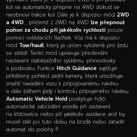
kol se automaticky přepne na 4WD dokud se
neobnoví trakce kol. Dále je k dispozici mód
2WD
a 4WD
, přičemž z 2WD na 4WD
lze přepnout
pohon za chodu při jakékoliv rychlosti
pouze
pomocí ovládacích tlačítek. Vůz má k dispozici
mód
Tow/haull
, který je určen vyloženě pro jízdu
se zátěží. Tento mód upravuje především
nastavení stabilizačního systému, převodovky
a podvozku. Funkce
Hitch Guidance
zajišťuje
přiblížený pohled zadní kamery, která umožňuje
snažší navádění vozu k připojovanému návěsu
a dále během jízdy i kontrolu připojeného návěsu.
Automatic Vehicle Hold
poskytuje řidiči
automatické zabrzdění vozidla při zastavení
na křižovatce nebo při jakékoliv zastávce aniž by
musel stát po tuto dobu na brzdě nebo zařadit
automat do polohy P.