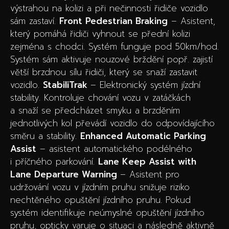
výstrahou na kolizi a při nečinnosti řidiče vozidlo
sám zastaví.
Front Pedestrian Braking
– Asistent,
který pomáhá řidiči vyhnout se přední kolizi
zejména s chodci. Systém funguje pod 50km/hod.
Systém sám aktivuje nouzové brždění popř. zajistí
větší brzdnou sílu řidiči, který se snaží zastavit
vozidlo.
StabiliTrak
– Elektronický systém jízdní
stability. Kontroluje chování vozu v zatáčkách
a snaží se předcházet smyku a brzděním
jednotlivých kol převádí vozidlo do odpovídajícího
směru a stability.
Enhanced Automatic Parking
Assist
– asistent automatického podélného
i příčného parkování.
Lane Keep Assist with
Lane Departure Warning
– Asistent pro
udržování vozu v jízdním pruhu snižuje riziko
nechtěného opuštění jízdního pruhu. Pokud
systém identifikuje neúmyslné opuštění jízdního
pruhu, opticky varuje o situaci a následně aktivně