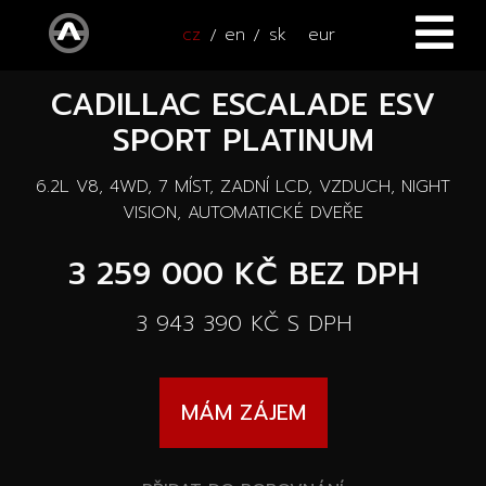
cz
en
sk
eur
CADILLAC ESCALADE ESV
ÚVOD
SPORT PLATINUM
VOZY
6.2L V8, 4WD, 7 MÍST, ZADNÍ LCD, VZDUCH, NIGHT
ČTYŘKOLKY
Všechny vozy
VISION, AUTOMATICKÉ DVEŘE
SERVIS
3 259 000 KČ
BEZ DPH
Nové vozy
PŘÍSLUŠENSTVÍ
3 943 390 KČ
S DPH
Autooutlet Design
NOVINKY
Všechna příslušenství
Ojeté vozy
MÁM ZÁJEM
KONTAKT
Novinky
Pace Edwards
Vozy na cestě