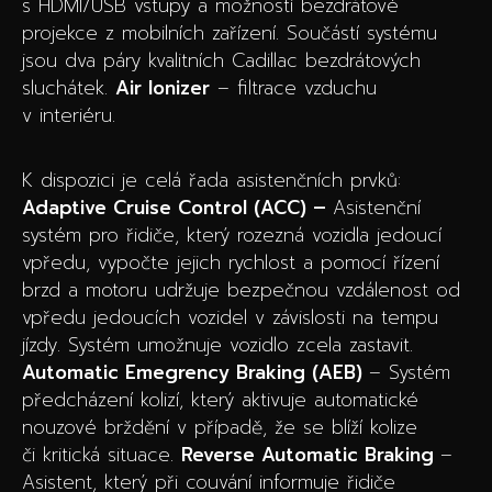
s HDMI/USB vstupy a možností bezdrátové
projekce z mobilních zařízení. Součástí systému
jsou dva páry kvalitních Cadillac bezdrátových
sluchátek.
Air Ionizer
– filtrace vzduchu
v interiéru.
K dispozici je celá řada asistenčních prvků:
Adaptive Cruise Control (ACC) –
Asistenční
systém pro řidiče, který rozezná vozidla jedoucí
vpředu, vypočte jejich rychlost a pomocí řízení
brzd a motoru udržuje bezpečnou vzdálenost od
vpředu jedoucích vozidel v závislosti na tempu
jízdy. Systém umožnuje vozidlo zcela zastavit.
Automatic Emegrency Braking (AEB)
– Systém
předcházení kolizí, který aktivuje automatické
nouzové brždění v případě, že se blíží kolize
či kritická situace.
Reverse Automatic Braking
–
Asistent, který při couvání informuje řidiče