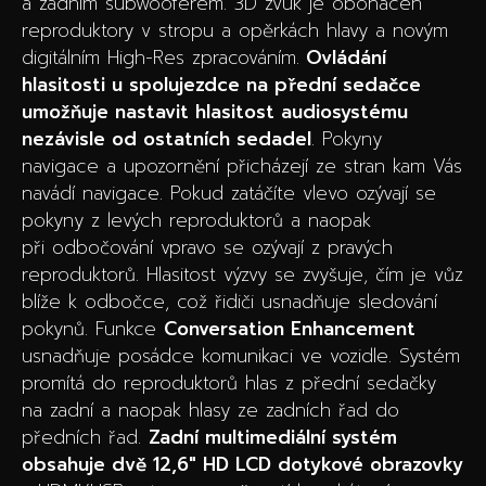
a zadním subwooferem. 3D zvuk je obohacen
reproduktory v stropu a opěrkách hlavy a novým
digitálním High-Res zpracováním.
Ovládání
hlasitosti u spolujezdce na přední sedačce
umožňuje nastavit hlasitost audiosystému
nezávisle od ostatních sedadel
. Pokyny
navigace a upozornění přicházejí ze stran kam Vás
navádí navigace. Pokud zatáčíte vlevo ozývají se
pokyny z levých reproduktorů a naopak
při odbočování vpravo se ozývají z pravých
reproduktorů. Hlasitost výzvy se zvyšuje, čím je vůz
blíže k odbočce, což řidiči usnadňuje sledování
pokynů. Funkce
Conversation Enhancement
usnadňuje posádce komunikaci ve vozidle. Systém
promítá do reproduktorů hlas z přední sedačky
na zadní a naopak hlasy ze zadních řad do
předních řad.
Zadní multimediální systém
obsahuje dvě 12,6″ HD LCD dotykové obrazovky