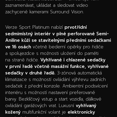
zaznamenávat, ukládat a sledovat video
zachycené kamerami Surround Vision.
Verze Sport Platinum nabízí
prvotřídní
sedmimístný interiér v plné perforované Semi-
Aniline kůži se stavitelnými předními sedačkami
ve 16 osách
včetně bederní opěrky pro řidiče
a spolujezdce s možnosti uložení do paměti
na straně řidiče.
Vyhřívané i chlazené sedačky
v první řadě včetně masážní funkce, vyhřívané
sedačky v druhé řadě.
3-zónová automatická
klimatizace s možností ovládání výhřevu zadních
sedaček z přední konzole. Ambientní podsvícení
interiéru s možností nastavení preferované
barvy. Bezklíčový vstup a start vozidla, dálkové
ovládání garážových vrat. Luxusní
vyhřívaný
kožený
multifunkční volant je
elektronicky