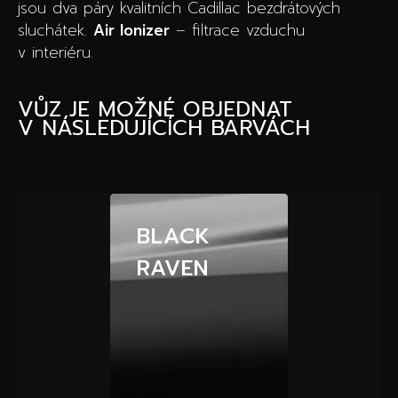
jsou dva páry kvalitních Cadillac bezdrátových
sluchátek.
Air Ionizer
– filtrace vzduchu
v interiéru.
VŮZ JE MOŽNÉ OBJEDNAT
V NÁSLEDUJÍCÍCH BARVÁCH
BLACK
RAVEN