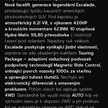
Nová facelift generace legendární Escalade,
představující špičku luxusních amerických
plnohodnotných SUV. Pod kapotou je
atmosférický 6.2l V8, s výkonem 420HP
a kroutícím momentem 623NM. 10 stupňová
Hydra-Matic 10L80 převodovka
s možností
řazení pod volantem. Navzdory své velikosti
Escalade poskytuje vynikající jízdní vlastnosti,
zejména se zde obsaženým balíčkem
Touring
Package – adaptivní vzduchový podvozek
podpořený technologií Magnetic Ride Control,
snímající povrch vozovky 1000x za vteřinu
a upravující tuhost tlumičů.
Nechybí ani
elektronický diferenciál s omezeným
prokluzem.
Pohon všech kol zajištuje systém
4WD
. Standardně lze využít módy
AUTO
kdy ve
výchozím stavu je k dispozici 2WD a při prokluzu
kol se automaticky přepne na 4WD dokud se