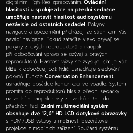
digitálním High-Res zpracováním.
Ovládání
hlasitosti u spolujezdce na přední sedačce
umožňuje nastavit hlasitost audiosystému
nezávisle od ostatních sedadel
. Pokyny
navigace a upozornění přicházejí ze stran kam Vás
navádí navigace. Pokud zatáčíte vlevo ozývají se
pokyny z levých reproduktorů a naopak
při odbočování vpravo se ozývají z pravých
reproduktorů. Hlasitost výzvy se zvyšuje, čím je vůz
blíže k odbočce, což řidiči usnadňuje sledování
pokynů. Funkce
Conversation Enhancement
usnadňuje posádce komunikaci ve vozidle. Systém
promítá do reproduktorů hlas z přední sedačky
na zadní a naopak hlasy ze zadních řad do
předních řad.
Zadní multimediální systém
obsahuje dvě 12,6″ HD LCD dotykové obrazovky
s HDMI/USB vstupy a možností bezdrátové
projekce z mobilních zařízení. Součástí systému