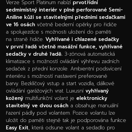
Verze Sport Platinum nabízí
prvotřídní
sedmimístný interiér v plné perforované Semi-
Aniline kůži se stavitelnými předními sedačkami
ve 16 osách
včetně bederní opěrky pro řidiče
a spolujezdce s možnosti uložení do paměti
na straně řidiče.
Vyhřívané i chlazené sedačky
v první řadě včetně masážní funkce, vyhřívané
sedačky v druhé řadě.
3-zónová automatická
klimatizace s možností ovládání výhřevu zadních
sedaček z přední konzole. Ambientní podsvícení
interiéru s možností nastavení preferované
barvy. Bezklíčový vstup a start vozidla, dálkové
ovládání garážových vrat. Luxusní
vyhřívaný
kožený
multifunkční volant je
elektronicky
stavitelný ve dvou osách
a obsahuje manuální
řazení pádly pod volantem. Pozice volantu lze
uložit do paměti stejně tak je podporována funkce
Easy Exit
, která odsune volant a sedadlo pro