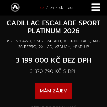
cz
en
sk
eur
CADILLAC ESCALADE SPORT
ÚVOD
PLATINUM 2026
VOZY
6.2L V8 4WD, 7 MÍST, 24" ALU, TOURING PACK, AKG
ČTYŘKOLKY
Všechny vozy
36 REPRO, 2X LCD, VZDUCH, HEAD-UP
SERVIS
3 199 000 KČ
BEZ DPH
Nové vozy
PŘÍSLUŠENSTVÍ
3 870 790 KČ
S DPH
Autooutlet Design
NOVINKY
Všechna příslušenství
Ojeté vozy
MÁM ZÁJEM
KONTAKT
Novinky
Pace Edwards
Vozy na cestě