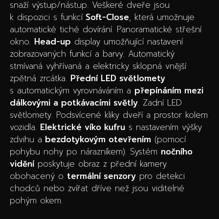
snaží výstup/nástup. Veškeré dveře jsou
k dispozici s funkcí
Soft-Close
, která umožnuje
automatické tiché dovírání. Panoramatické střešní
okno.
Head-up
display umožňující nastavení
zobrazovaných funkcí a barvy. Automatický
stmívaná vyhřívaná a elektricky sklopná vnější
zpětná zrcátka.
Přední LED světlomety
s automatickým vyrovnáváním a
přepínáním mezi
dálkovými a potkávacími světly
. Zadní LED
světlomety. Podsvícené kliky dveří a prostor kolem
vozidla.
Elektrické víko kufru
s nastavením výšky
zdvihu a
bezdotykovým otevřením
(pomocí
pohybu nohy po nárazníkem). Systém
nočního
vidění
poskytuje obraz z přední kamery
obohacený o
termální senzory
pro detekci
chodců nebo zvířat dříve než jsou viditelné
pohým okem.