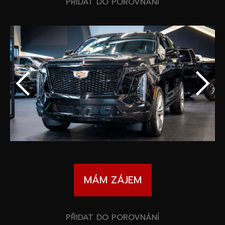
Speciální akce
PŘIDAT DO POROVNÁNÍ
Wheel Pros
Kalkulátor
Archiv
MÁM ZÁJEM
PŘIDAT DO POROVNÁNÍ