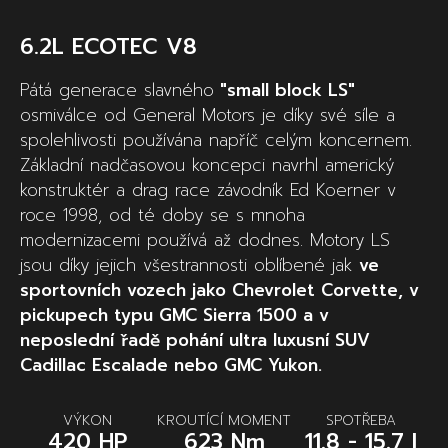
6.2L ECOTEC V8
Pátá generace slavného
"small block LS"
osmiválce od General Motors je díky své síle a
spolehlivosti používána napříč celým koncernem.
Základní nadčasovou koncepci navrhl americký
konstruktér a drag race závodník Ed Koerner v
roce 1998, od té doby se s mnoha
modernizacemi používá až dodnes. Motory LS
jsou díky jejich všestrannosti oblíbené jak
ve
sportovních vozech jako Chevrolet Corvette, v
pickupech typu GMC Sierra 1500 a v
neposlední řadě pohání ultra luxusní SUV
Cadillac Escalade nebo GMC Yukon.
VÝKON
KROUTÍCÍ MOMENT
SPOTŘEBA
420 HP
623 Nm
11.8 - 15.7 l