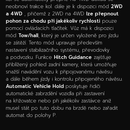
neobnoví trakce kol. dále je k dispozici mód
2WD
a 4WD
, přičemž z 2WD na 4WD
lze přepnout
pohon za chodu při jakékoliv rychlosti
pouze
pomocí ovládacích tlačítek. Vůz má k dispozici
mód
Tow/hall
, který je určen vyloženě pro jízdu
se zátěží. Tento mód upravuje především
nastavení stabilizačního systému, převodovky
a podvozku. Funkce
Hitch Guidance
zajišťuje
přiblížený pohled zadní kamery, která umožňuje
snažší navádění vozu k připojovanému návěsu
a dále během jízdy i kontrolu připojeného návěsu.
Automatic Vehicle Hold
poskytuje řidiči
automatické zabrzdění vozidla při zastavení
na křižovatce nebo při jakékoliv zastávce aniž
musel stát po tuto dobu na brzdě nebo zařadit
automat do polohy P.