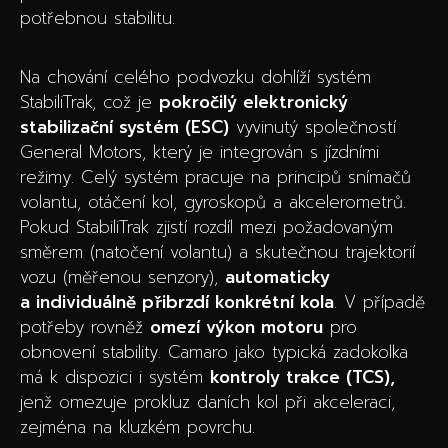
potřebnou stabilitu.
Na chování celého podvozku dohlíží systém
StabiliTrak, což je
pokročilý elektronický
stabilizační systém (ESC)
vyvinutý společností
General Motors, který je integrován s jízdními
režimy. Celý systém pracuje na principů snímačů
volantu, otáčení kol, gyroskopů a akcelerometrů.
Pokud StabiliTrak zjistí rozdíl mezi požadovaným
směrem (natočení volantu) a skutečnou trajektorií
vozu (měřenou senzory),
automaticky
a individuálně přibrzdí konkrétní kola
. V případě
potřeby rovněž
omezí výkon motoru
pro
obnovení stability. Camaro jako typická zadokolka
má k dispozici i systém
kontroly trakce (TCS),
jenž omezuje prokluz daních kol při akceleraci,
zejména na kluzkém povrchu.