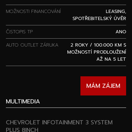
MOŽNOSTI FINANCOVÁNÍ
LEASING,
SPOTŘEBITELSKÝ ÚVĚR
ČISTOPIS TP
ANO
AUTO OUTLET ZÁRUKA
2 ROKY / 100.000 KM S
MOŽNOSTÍ PRODLOUŽENÍ
AŽ NA 5 LET
MÁM ZÁJEM
MULTIMEDIA
CHEVROLET INFOTAINMENT 3 SYSTEM
PLUS 8INCH