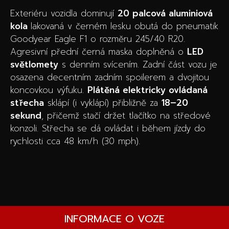
Exteriéru vozidla dominují
20 palcová aluminiová
kola
lakovaná v černém lesku obutá do pneumatik
Goodyear Eagle F1 o rozměru 245/40 R20.
Agresivní přední černá maska doplněná o
LED
světlomety
s denním svícením. Zadní část vozu je
osazena decentním zadním spoilerem a dvojitou
koncovkou výfuku.
Plátěná elektricky ovládaná
střecha
sklápí (i vyklápí) přibližně za
18–20
sekund
, přičemž stačí držet tlačítko na středové
konzoli. Střecha se dá ovládat i během jízdy do
rychlosti cca 48 km/h (30 mph).
INFORMACE O VOZE