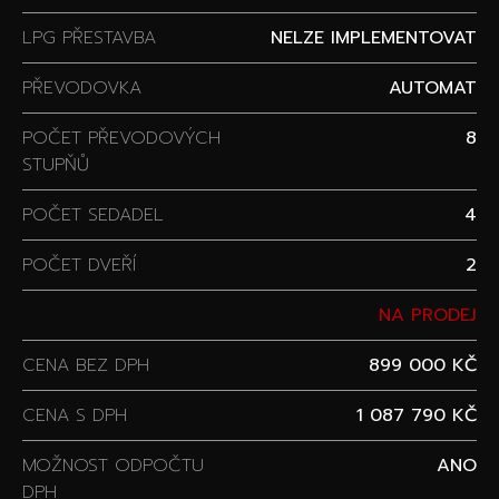
LPG PŘESTAVBA
NELZE IMPLEMENTOVAT
PŘEVODOVKA
AUTOMAT
POČET PŘEVODOVÝCH
8
STUPŇŮ
POČET SEDADEL
4
POČET DVEŘÍ
2
NA PRODEJ
CENA BEZ DPH
899 000 KČ
CENA S DPH
1 087 790 KČ
MOŽNOST ODPOČTU
ANO
DPH