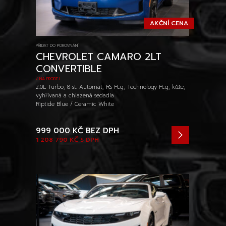
AKČNÍ CENA
PŘIDAT DO POROVNÁNÍ
CHEVROLET CAMARO 2LT
CONVERTIBLE
/ NA PRODEJ
2.0L Turbo, 8-st. Automat, RS Pcg, Technology Pcg, kůže,
vyhřívaná a chlazená sedadla
Riptide Blue / Ceramic White
999 000 KČ
BEZ DPH
1 208 790 KČ
S DPH