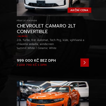
AKČNÍ CENA
PŘIDAT DO POROVNÁNÍ
CHEVROLET CAMARO 2LT
CONVERTIBLE
/ NA PRODEJ
2.0L Turbo, 8-st. Automat, Tech Pcg, kůže, vyhřívaná a
chlazená sedadla, windscreen
Summit White / Ceramic White
999 000 KČ
BEZ DPH
1 208 790 KČ
S DPH