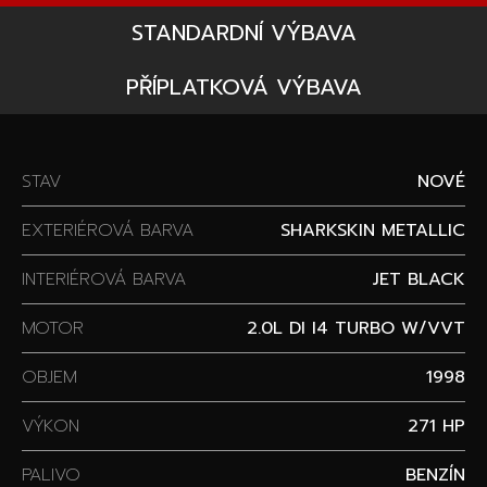
STANDARDNÍ VÝBAVA
PŘÍPLATKOVÁ VÝBAVA
STAV
NOVÉ
EXTERIÉROVÁ BARVA
SHARKSKIN METALLIC
INTERIÉROVÁ BARVA
JET BLACK
MOTOR
2.0L DI I4 TURBO W/VVT
OBJEM
1998
VÝKON
271 HP
PALIVO
BENZÍN