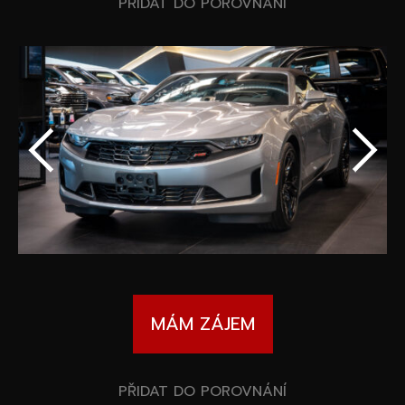
Speciální akce
PŘIDAT DO POROVNÁNÍ
Wheel Pros
Kalkulátor
Archiv
MÁM ZÁJEM
PŘIDAT DO POROVNÁNÍ