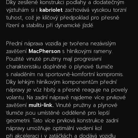
Díky zesílené konstrukci podlahy a dodatečným
výztuhám si i
kabriolet
zachovává vysokou torzní
tuhost, což je klíčový předpoklad pro přesné
řízení a stabilitu při dynamické jízdě.
Přední náprava vozidla je tvořena nezávislým
zavěšení
MacPherson
s hliníkovými rameny.
Použité vinuté pružiny mají progresivní
charakteristiku doplněné o plynové tlumiče
s naladěním na sportovně-komfortní kompromis.
Díky lehkým hliníkovým komponentům přední
nápravy je vůz hbitý a přesně reaguje na povely
volantu. Na zadní nápravě najdeme více prvkové
zavěšení
multi-link.
Vinuté pružiny a plynové
tlumiče jsou umístěné odděleně pro lepší
geometrii. Tato více prvková konstrukce zadní
nápravy umožňuje optimální vedení kol
při akceleraci i v zatáčkách a dodává vozidlu