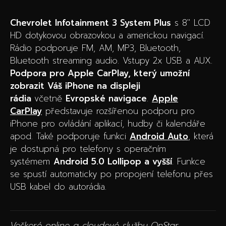
Chevrolet Infotainment 3 System Plus
s 8″ LCD
HD dotykovou obrazovkou a americkou navigací.
Rádio podporuje FM, AM, MP3, Bluetooth,
Bluetooth streaming audio. Vstupy 2x USB a AUX.
Podpora pro Apple CarPlay, který umožní
zobrazit Váš iPhone na displeji
rádia
včetně
Evropské navigace
.
Apple
CarPlay
představuje rozšířenou podporu pro
iPhone pro ovládání aplikací, hudby či kalendáře
apod. Také podporuje funkci
Android Auto
, která
je dostupná pro telefony s operačním
systémem
Android 5.0 Lollipop a vyšší
. Funkce
se spustí automaticky po propojení telefonu přes
USB kabel do autorádia.
Veškeré online a cloudové služby OnStar