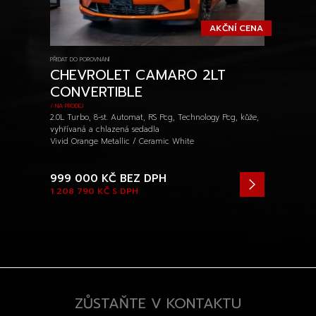
AKČNÍ CENA
PŘIDAT DO POROVNÁNÍ
CHEVROLET CAMARO 2LT
CONVERTIBLE
/ NA PRODEJ
2.0L Turbo, 8-st. Automat, RS Pcg, Technology Pcg, kůže,
vyhřívaná a chlazená sedadla
Vivid Orange Metallic / Ceramic White
999 000 KČ
BEZ DPH
1 208 790 KČ
S DPH
ZŮSTAŇTE V KONTAKTU