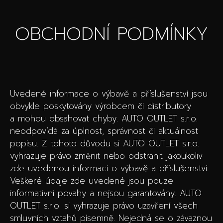
OBCHODNÍ PODMÍNKY
Uvedené informace o výbavě a příslušenství jsou
obvykle poskytovány výrobcem či distributory
a mohou obsahovat chyby. AUTO OUTLET s.r.o.
neodpovídá za úplnost, správnost či aktuálnost
popisu. Z tohoto důvodu si AUTO OUTLET s.r.o.
vyhrazuje právo změnit nebo odstranit jakoukoliv
zde uvedenou informaci o výbavě a příslušenství.
Veškeré údaje zde uvedené jsou pouze
informativní povahy a nejsou garantovány. AUTO
OUTLET s.r.o. si vyhrazuje právo uzavření všech
smluvních vztahů písemně. Nejedná se o závaznou