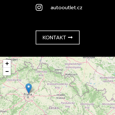
autooutlet.cz
KONTAKT
+
−