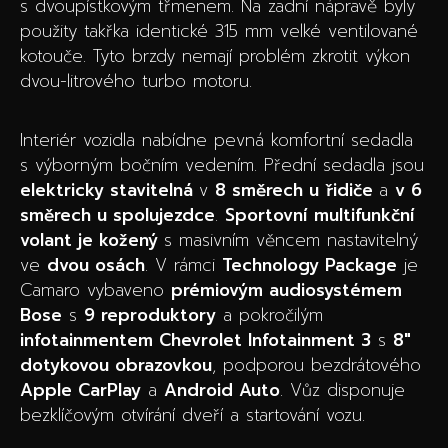
s dvoupístkovým třmenem. Na zadní nápravě byly
použity takřka identické 315 mm velké ventilované
kotouče. Tyto brzdy nemají problém zkrotit výkon
dvou-litrového turbo motoru.
Interiér vozidla nabídne pevná komfortní sedadla
s výborným bočním vedením. Přední sedadla jsou
elektricky stavitelná
v
8 směrech u řidiče
a
v 6
směrech u spolujezdce
.
Sportovní
multifunkční
volant je kožený
s masivním věncem nastavitelný
ve
dvou osách
. V rámci
Technology Package
je
Camaro vybaveno
prémiovým audiosystémem
Bose
s
9 reproduktory
a pokročilým
infotainmentem Chevrolet Infotainment 3
s
8″
dotykovou obrazovkou
, podporou bezdrátového
Apple CarPlay
a
Android Auto
. Vůz disponuje
bezklíčovým otvírání dveří a startování vozu.