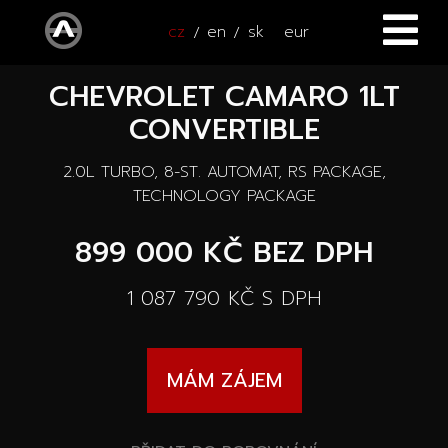
cz
en
sk
eur
CHEVROLET CAMARO 1LT
ÚVOD
CONVERTIBLE
VOZY
2.0L TURBO, 8-ST. AUTOMAT, RS PACKAGE,
ČTYŘKOLKY
Všechny vozy
TECHNOLOGY PACKAGE
SERVIS
899 000 KČ
BEZ DPH
Nové vozy
PŘÍSLUŠENSTVÍ
1 087 790 KČ
S DPH
Autooutlet Design
NOVINKY
Všechna příslušenství
Ojeté vozy
MÁM ZÁJEM
KONTAKT
Novinky
Pace Edwards
Vozy na cestě