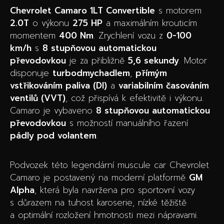
Chevrolet Camaro 1LT Convertible
s motorem
2.0T
o výkonu
275 HP
a maximálním krouticím
momentem
400 Nm
. Zrychlení vozu z
0-100
km/h
s
8 stupňovou automatickou
převodovkou
je za přibližně
5,6 sekundy
. Motor
disponuje
turbodmychadlem
,
přímým
vstřikováním paliva (DI)
a
variabilním časováním
ventilů (VVT)
, což přispívá k efektivitě i výkonu.
Camaro je vybaveno
8 stupňovou automatickou
převodovkou
s možností manuálního řazení
pádly pod volantem
.
Podvozek této legendární muscule car Chevrolet
Camaro je postavený na moderní platformě
GM
Alpha
, která byla navržena pro sportovní vozy
s důrazem na tuhost karoserie, nízké těžiště
a optimální rozložení hmotnosti mezi nápravami.