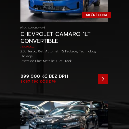
AKČNÍ CENA
PŘIDAT DO POROVNÁNÍ
CHEVROLET CAMARO 1LT
CONVERTIBLE
/ NA PRODEJ
2.0L Turbo, 8-st. Automat, RS Package, Technology
Package
Riverside Blue Metallic / Jet Black
899 000 KČ
BEZ DPH
1 087 790 KČ
S DPH