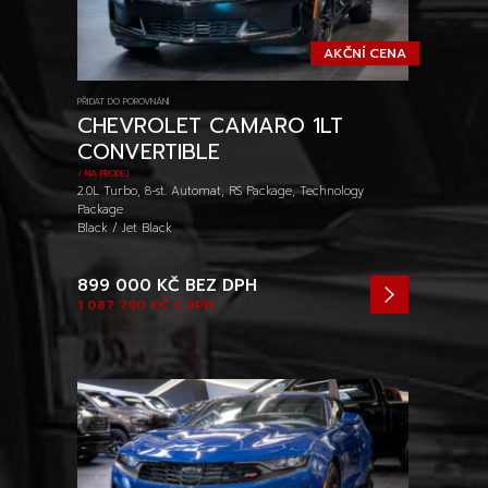
AKČNÍ CENA
PŘIDAT DO POROVNÁNÍ
CHEVROLET CAMARO 1LT
CONVERTIBLE
/ NA PRODEJ
2.0L Turbo, 8-st. Automat, RS Package, Technology
Package
Black / Jet Black
899 000 KČ
BEZ DPH
1 087 790 KČ
S DPH