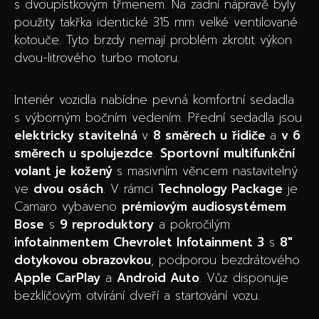
s dvoupístkovým třmenem. Na zadní nápravě byly
použity takřka identické 315 mm velké ventilované
kotouče. Tyto brzdy nemají problém zkrotit výkon
dvou-litrového turbo motoru.
Interiér vozidla nabídne pevná komfortní sedadla
s výborným bočním vedením. Přední sedadla jsou
elektricky stavitelná
v
8 směrech u řidiče
a
v 6
směrech u spolujezdce
.
Sportovní
multifunkční
volant je kožený
s masivním věncem nastavitelný
ve
dvou osách
. V rámci
Technology Package
je
Camaro vybaveno
prémiovým audiosystémem
Bose
s
9 reproduktory
a pokročilým
infotainmentem Chevrolet Infotainment 3
s
8″
dotykovou obrazovkou
, podporou bezdrátového
Apple CarPlay
a
Android Auto
. Vůz disponuje
bezklíčovým otvírání dveří a startování vozu.