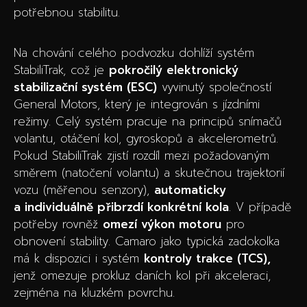
potřebnou stabilitu.
Na chování celého podvozku dohlíží systém
StabiliTrak, což je
pokročilý elektronický
stabilizační systém (ESC)
vyvinutý společností
General Motors, který je integrován s jízdními
režimy. Celý systém pracuje na principů snímačů
volantu, otáčení kol, gyroskopů a akcelerometrů.
Pokud StabiliTrak zjistí rozdíl mezi požadovaným
směrem (natočení volantu) a skutečnou trajektorií
vozu (měřenou senzory),
automaticky
a individuálně přibrzdí konkrétní kola
. V případě
potřeby rovněž
omezí výkon motoru
pro
obnovení stability. Camaro jako typická zadokolka
má k dispozici i systém
kontroly trakce (TCS),
jenž omezuje prokluz daních kol při akceleraci,
zejména na kluzkém povrchu.