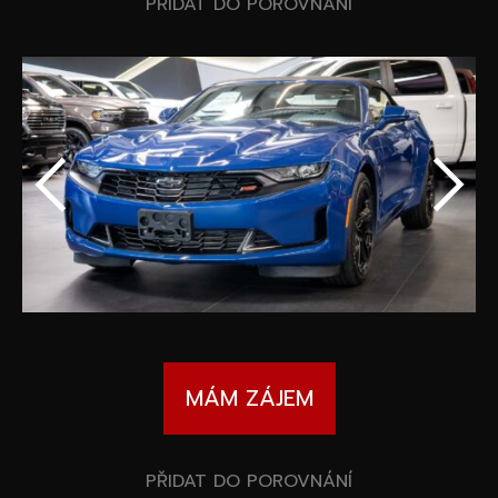
Speciální akce
PŘIDAT DO POROVNÁNÍ
Wheel Pros
Kalkulátor
Archiv
MÁM ZÁJEM
PŘIDAT DO POROVNÁNÍ