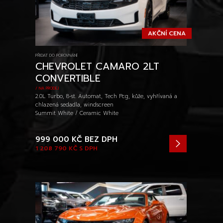
AKČNÍ CENA
PŘIDAT DO POROVNÁNÍ
CHEVROLET CAMARO 2LT
CONVERTIBLE
/ NA PRODEJ
2.0L Turbo, 8-st. Automat, Tech Pcg, kůže, vyhřívaná a
chlazená sedadla, windscreen
Summit White / Ceramic White
999 000 KČ
BEZ DPH
1 208 790 KČ
S DPH