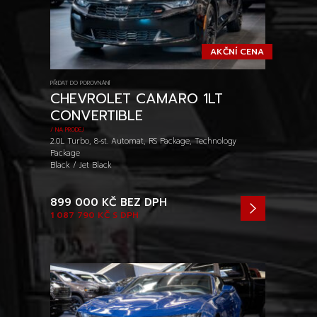
AKČNÍ CENA
PŘIDAT DO POROVNÁNÍ
CHEVROLET CAMARO 1LT
CONVERTIBLE
/ NA PRODEJ
2.0L Turbo, 8-st. Automat, RS Package, Technology
Package
Black / Jet Black
899 000 KČ
BEZ DPH
1 087 790 KČ
S DPH