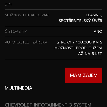
DPH
MOŽNOSTI FINANCOVÁNÍ
LEASING,
SPOTŘEBITELSKÝ ÚVĚR
ČISTOPIS TP
ANO
AUTO OUTLET ZÁRUKA
2 ROKY / 100.000 KM S
MOŽNOSTÍ PRODLOUŽENÍ
AŽ NA 5 LET
MÁM ZÁJEM
MULTIMEDIA
CHEVROLET INFOTAINMENT 3 SYSTEM