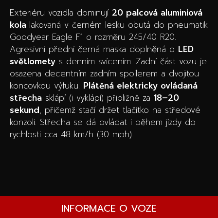
Exteriéru vozidla dominují
20 palcová aluminiová
kola
lakovaná v černém lesku obutá do pneumatik
Goodyear Eagle F1 o rozměru 245/40 R20.
Agresivní přední černá maska doplněná o
LED
světlomety
s denním svícením. Zadní část vozu je
osazena decentním zadním spoilerem a dvojitou
koncovkou výfuku.
Plátěná elektricky ovládaná
střecha
sklápí (i vyklápí) přibližně za
18–20
sekund
, přičemž stačí držet tlačítko na středové
konzoli. Střecha se dá ovládat i během jízdy do
rychlosti cca 48 km/h (30 mph).
INFORMACE O VOZE