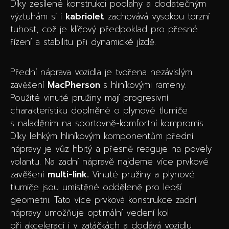
Díky zesílené konstrukci podlahy a dodatečným
výztuhám si i
kabriolet
zachovává vysokou torzní
tuhost, což je klíčový předpoklad pro přesné
řízení a stabilitu při dynamické jízdě.
Přední náprava vozidla je tvořena nezávislým
zavěšení
MacPherson
s hliníkovými rameny.
Použité vinuté pružiny mají progresivní
charakteristiku doplněné o plynové tlumiče
s naladěním na sportovně-komfortní kompromis.
Díky lehkým hliníkovým komponentům přední
nápravy je vůz hbitý a přesně reaguje na povely
volantu. Na zadní nápravě najdeme více prvkové
zavěšení
multi-link.
Vinuté pružiny a plynové
tlumiče jsou umístěné odděleně pro lepší
geometrii. Tato více prvková konstrukce zadní
nápravy umožňuje optimální vedení kol
při akceleraci i v zatáčkách a dodává vozidlu