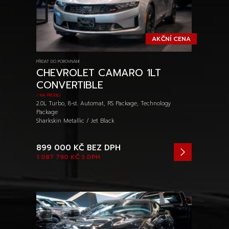
AKČNÍ CENA
PŘIDAT DO POROVNÁNÍ
CHEVROLET CAMARO 1LT
CONVERTIBLE
/ NA PRODEJ
2.0L Turbo, 8-st. Automat, RS Package, Technology
Package
Sharkskin Metallic / Jet Black
899 000 KČ
BEZ DPH
1 087 790 KČ
S DPH