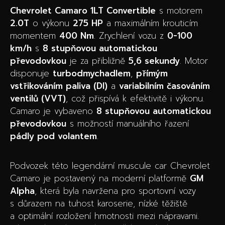
Chevrolet Camaro 1LT Convertible
s motorem
2.0T
o výkonu
275 HP
a maximálním krouticím
momentem
400 Nm
. Zrychlení vozu z
0-100
km/h
s
8 stupňovou automatickou
převodovkou
je za přibližně
5,6 sekundy
. Motor
disponuje
turbodmychadlem
,
přímým
vstřikováním paliva (DI)
a
variabilním časováním
ventilů (VVT)
, což přispívá k efektivitě i výkonu.
Camaro je vybaveno
8 stupňovou automatickou
převodovkou
s možností manuálního řazení
pádly pod volantem
.
Podvozek této legendární muscule car Chevrolet
Camaro je postavený na moderní platformě
GM
Alpha
, která byla navržena pro sportovní vozy
s důrazem na tuhost karoserie, nízké těžiště
a optimální rozložení hmotnosti mezi nápravami.