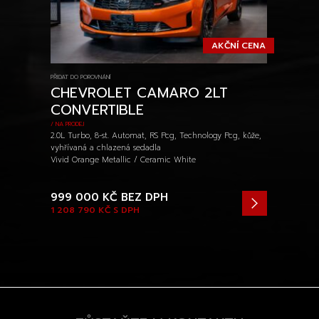
AKČNÍ CENA
PŘIDAT DO POROVNÁNÍ
CHEVROLET CAMARO 2LT
CONVERTIBLE
/ NA PRODEJ
2.0L Turbo, 8-st. Automat, RS Pcg, Technology Pcg, kůže,
vyhřívaná a chlazená sedadla
Vivid Orange Metallic / Ceramic White
999 000 KČ
BEZ DPH
1 208 790 KČ
S DPH