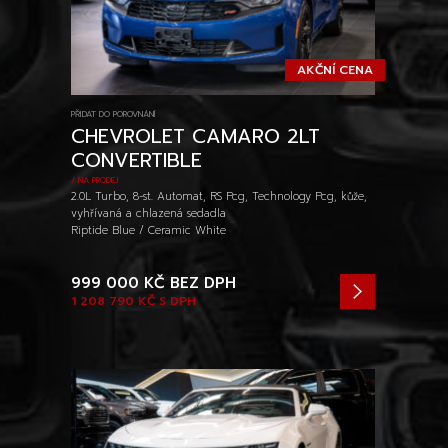
AKČNÍ CENA
PŘIDAT DO POROVNÁNÍ
CHEVROLET CAMARO 2LT
CONVERTIBLE
/ NA PRODEJ
2.0L Turbo, 8-st. Automat, RS Pcg, Technology Pcg, kůže,
vyhřívaná a chlazená sedadla
Riptide Blue / Ceramic White
999 000 KČ
BEZ DPH
1 208 790 KČ
S DPH