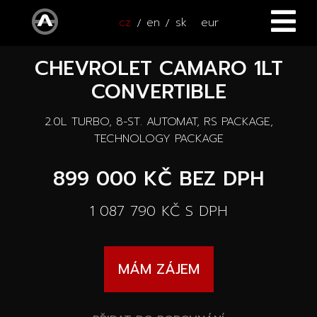
cz
en
sk
eur
CHEVROLET CAMARO 1LT
ÚVOD
CONVERTIBLE
VOZY
2.0L TURBO, 8-ST. AUTOMAT, RS PACKAGE,
ČTYŘKOLKY
Všechny vozy
TECHNOLOGY PACKAGE
SERVIS
899 000 KČ
BEZ DPH
Nové vozy
PŘÍSLUŠENSTVÍ
1 087 790 KČ
S DPH
Autooutlet Design
NOVINKY
Všechna příslušenství
Ojeté vozy
MÁM ZÁJEM
KONTAKT
Novinky
Pace Edwards
Vozy na cestě